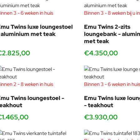
Als student liep Herkner stage bij Stella McCartney in Londen, wa
ontwerpstudio in Offenbach am Main oprichtte, ontwierp hij pro
innen 3 - 6 weken in huis
Binnen 3 - 8 weken bij u in
aan interieurprojecten en voor tentoonstellingen en musea. Si
prijzen gewonnen, bijvoorbeeld de German Design Award 2011 i
mu Twins luxe loungestoel
Emu Twins 2-zits
 aluminium met teak
loungebank - alumi
met teak
€2.825,00
€4.350,00
innen 2 - 8 weken in huis
Binnen 3 - 6 weken in hui
mu Twins loungestoel -
Emu Twins luxe loun
teakhout
- teakhout
€1.465,00
€3.930,00