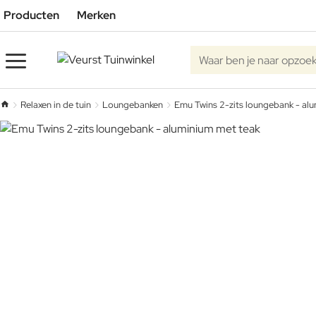
Producten
Merken
Waar ben je naar opzoe
Relaxen in de tuin
Loungebanken
Emu Twins 2-zits loungebank - al
home