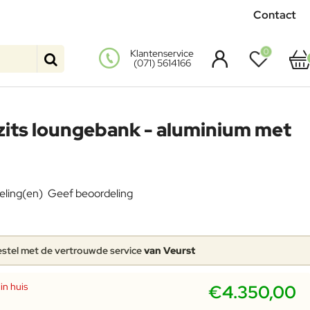
Contact
0
Klantenservice
(071) 5614166
zits loungebank - aluminium met
eling(en)
Geef beoordeling
stel met de vertrouwde service
van Veurst
in huis
€4.350,00