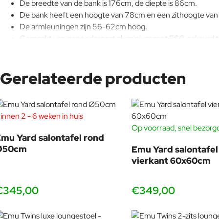
De breedte van de bank is 176cm, de diepte is 86cm.
De bank heeft een hoogte van 78cm en een zithoogte va
De armleuningen zijn 56-62cm hoog.
Gemaakt van gepoedercoat aluminium met FSC gekeurd t
Een prachtig Italiaans product, gemaakt door vakmensen.
Geschikt voor jaren buitenplezier!
Gerelateerde producten
Combineer met
de volledig teakhouten bijzettafels
voor een s
Kom alle kleuren uit de Twins collectie bekijken in 
innen 2 - 6 weken in huis
al tien jaar buiten, nog steeds zo mooi als toen. Wij a
Op voorraad, snel bezorg
mu Yard salontafel rond
Ø50cm
Emu Yard salontafel
vierkant 60x60cm
Sebastian Herkner
Herkner werd in 1981 geboren in Bad Mergentheim. Hij studeerde p
€345,00
€349,00
toelegde op het ontwerpen van objecten en meubels die versch
schoonheid van de materialen te benadrukken en hernieuwde aand