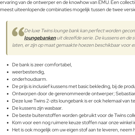
ervaring van de ontwerper en de knowhow van EMU. Een collectie 
meest uiteenlopende combinaties mogelijk tussen de twee versi
De luxe Twins lounge bank kan perfect worden gec
loungebanken
uit dezelfde serie. De kussens en de st
laten, er zijn op maat gemaakte hoezen beschikbaar voor 
De bank is zeer comfortabel,
weerbestendig,
onderhoudsarm.
De prijs is inclusief kussens met basic bekleding, bij de p
Ontworpen door de gerenommeerde ontwerper; Sebastian
Deze luxe Twins 2-zits loungebank is er ook helemaal van 
De kussens zijn wasbaar.
De beste buitenstoffen worden gebruikt voor de Twins colle
Kom voor een nog ruimere keuze stoffen naar onze winkel 
Het is ook mogelijk om uw eigen stof aan te leveren, neem 