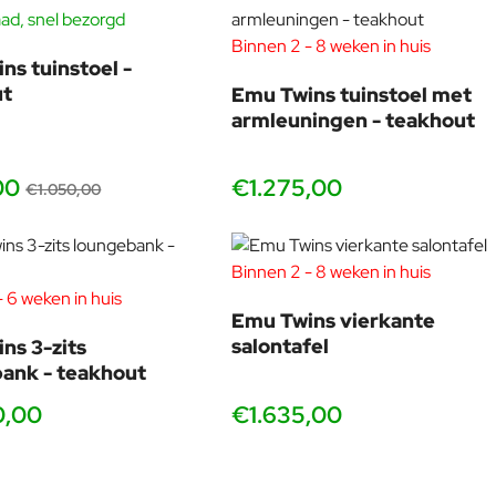
xturen aan te scherpen. Sinds hij in 2006 zijn eigen
ad, snel bezorgd
-20%
a Chance, Moroso, Pulpo, Rosenthal en Very Wood, en werkte hij
Binnen 2 - 8 weken in huis
ven aan HfG Offenbach am Main. Zijn ontwerpen hebben meerdere
ns tuinstoel -
ternationale Nieuwkomer en Eregast op IMM Keulen 2016.
ut
Emu Twins tuinstoel met
armleuningen - teakhout
00
€1.275,00
€1.050,00
Binnen 2 - 8 weken in huis
 6 weken in huis
Emu Twins vierkante
salontafel
ns 3-zits
ank - teakhout
0,00
€1.635,00