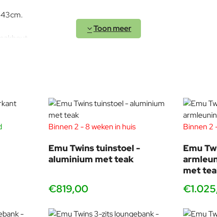
n 43cm.
Teak
eakhout.
peels effect.
onze showroom! Hier staan stoelen en banken an Emu
dviseren u graag.
d
Binnen 2 - 8 weken in huis
Binnen 2 -
vanaf 2 stuks
vanaf 2 s
Emu Twins tuinstoel -
Emu Twi
aluminium met teak
armleun
met te
roductdesign aan de HfG Offenbach am Main (Offenbach University 
€819,00
€1.025
illende culturele contexten samenvoegden, nieuwe technologieë
acht vestigen op kleine details.