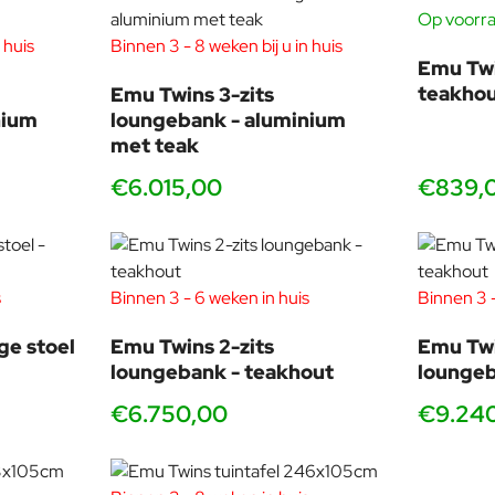
t hem hielp zijn gevoel voor materialen, kleuren, structuren en te
Op voorra
ducten voor fabrikanten zoals ClassiCon, Dedon, Fontana Arte, L
 huis
Binnen 3 - 8 weken bij u in huis
nds 2007 heeft hij als gastdocent verschillende cursussen gege
Emu Twi
n de categorie Nieuwkomer, 2015 de EDIDA Award voor Beste In
teakho
Emu Twins 3-zits
nium
loungebank - aluminium
met teak
€6.015,00
€839,
s
Binnen 3 - 6 weken in huis
Binnen 3 -
ge stoel
Emu Twins 2-zits
Emu Twi
loungebank - teakhout
loungeb
€6.750,00
€9.24