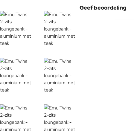
Geef beoordeling
Aluminium
Uw naam:
Opmerking:
Note:
HTM
Buitenkussen
Waardering:
Slecht
Waardering:
Verder