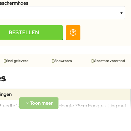
eschermhoes
BESTELLEN
Snel geleverd
Showroom
Grootste voorraad
es
tingen
Breedte 176cm Diepte 86cm Hoogte 78cm Hoogte zitting met
kussen 43cm Gewicht inclusief kussens 30,4kg Draagkracht
200kg