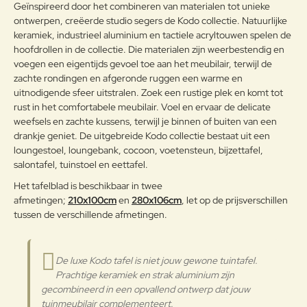
voor gebruik binnenshuis en
Geïnspireerd door het combineren van materialen tot unieke
buitenshuis
ontwerpen, creëerde studio segers de Kodo collectie. Natuurlijke
keramiek, industrieel aluminium en tactiele acryltouwen spelen de
Onderhoudsadvies
hoofdrollen in de collectie. Die materialen zijn weerbestendig en
Note:
HTML-code wordt niet vertaald!
voegen een eigentijds gevoel toe aan het meubilair, terwijl de
Aluminium schoonmaken met
zachte rondingen en afgeronde ruggen een warme en
Waarderin
groene zeep en water, liever niet
Slecht
Goed
Waardering:
g:
uitnodigende sfeer uitstralen. Zoek een rustige plek en komt tot
met een sterk ontvettend
rust in het comfortabele meubilair. Voel en ervaar de delicate
Aluminium
schoonmaakmiddel. Autowas en
weefsels en zachte kussens, terwijl je binnen of buiten van een
autoshampoo zijn ook geschikte
Verder
drankje geniet. De uitgebreide Kodo collectie bestaat uit een
producten om aluminium lang
mooi te houden.
loungestoel, loungebank, cocoon, voetensteun, bijzettafel,
salontafel, tuinstoel en eettafel.
Keramiek is volledig
Het tafelblad is beschikbaar in twee
onderhoudsvrij! Buiten zal regen
afmetingen;
210x100cm
en
280x106cm
, let op de prijsverschillen
het oppervlak op natuurlijke wijze
tussen de verschillende afmetingen.
reinigen. Mocht je de tafel toch
Porselein
willen reinigen, gebruik dan geen
zeep. Zuiver water of een
keramische reiniger zullen de klus
De luxe Kodo tafel is niet jouw gewone tuintafel.
klaren.
Prachtige keramiek en strak aluminium zijn
gecombineerd in een opvallend ontwerp dat jouw
Buitenkussens
tuinmeubilair complementeert.