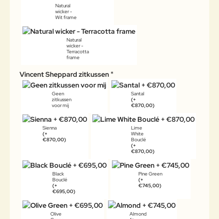
Natural
wicker -
Wit frame
Natural
wicker -
Terracotta
frame
Vincent Sheppard zitkussen
Geen
Santal
zitkussen
(+
voor mij
€870,00)
Sienna
Lime
(+
White
€870,00)
Bouclé
(+
€870,00)
Black
Pine Green
Bouclé
(+
(+
€745,00)
€695,00)
Olive
Almond