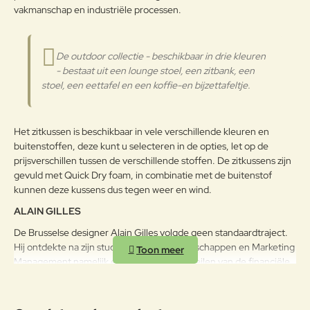
schoonmaakmiddel. Een zachte
vakmanschap en industriële processen.
Polyethyleen
nylonborstel of een lagedruk-
Verder
luchtslang kan ook worden
gebruikt.
De outdoor collectie - beschikbaar in drie kleuren
- bestaat uit een lounge stoel, een zitbank, een
stoel, een eettafel en een koffie-en bijzettafeltje.
Het zitkussen is beschikbaar in vele verschillende kleuren en
buitenstoffen, deze kunt u selecteren in de opties, let op de
prijsverschillen tussen de verschillende stoffen. De zitkussens zijn
gevuld met Quick Dry foam, in combinatie met de buitenstof
kunnen deze kussens dus tegen weer en wind.
ALAIN GILLES
De Brusselse designer Alain Gilles volgde geen standaardtraject.
Hij ontdekte na zijn studies Politieke Wetenschappen en Marketing
Management namelijk eerst het reilen en zeilen van de financiële
wereld. Toch besloot hij om het na enkele jaren over een andere
boeg te gooien en, met morele steun van zijn vrouw, industrieel
design in Frankrijk te gaan studeren. Design werd zijn tweede