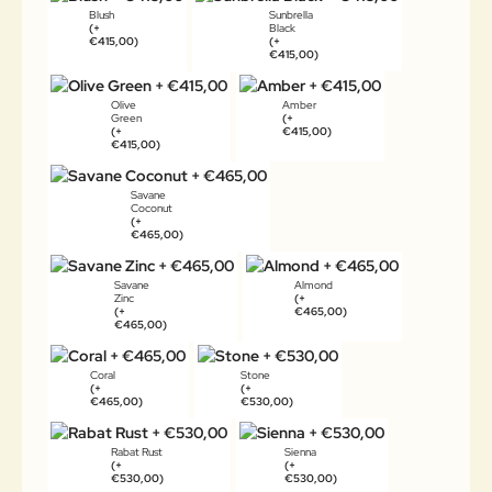
Blush
Sunbrella
(+
Black
€415,00)
(+
€415,00)
Olive
Amber
Green
(+
(+
€415,00)
€415,00)
Savane
Coconut
(+
€465,00)
Savane
Almond
Zinc
(+
(+
€465,00)
€465,00)
Coral
Stone
(+
(+
€465,00)
€530,00)
Rabat Rust
Sienna
(+
(+
€530,00)
€530,00)