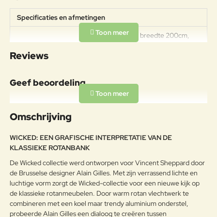
Specificaties en afmetingen
Hoogte 69cm, breedte 200cm,
zithoogte 44cm, diepte 84cm Het
Specificaties
Reviews
zitkussen heeft een dikte van
10cm, zeer comfortabel dus!
Geef beoordeling
Materiaal
Uitermate geschikt voor langdurig
Aluminium
Uw naam:
en intensief buitengebruik
Omschrijving
polyethyleen
Opmerkin
WICKED: EEN GRAFISCHE INTERPRETATIE VAN DE
g:
Onderhoudsadvies
KLASSIEKE ROTANBANK
De Wicked collectie werd ontworpen voor Vincent Sheppard door
Schoonmaken met water en
de Brusselse designer Alain Gilles. Met zijn verrassend lichte en
Aluminium
groene zeep, liever niet met een
luchtige vorm zorgt de Wicked-collectie voor een nieuwe kijk op
sterk ontvettend middel.
Note:
HTML-code wordt niet vertaald!
de klassieke rotanmeubelen. Door warm rotan vlechtwerk te
Om de 3 maanden reinigen met
combineren met een koel maar trendy aluminium onderstel,
Waarderin
Slecht
Goed
een vochtige doek en een mild
Waardering:
g:
probeerde Alain Gilles een dialoog te creëren tussen