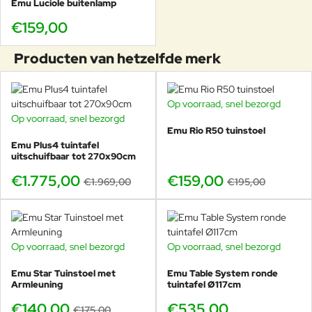
Emu Luciole buitenlamp
€159,00
Producten van hetzelfde merk
Op voorraad, snel bezorgd
-18%
Op voorraad, snel bezorgd
-10%
Emu Rio R50 tuinstoel
Emu Plus4 tuintafel
uitschuifbaar tot 270x90cm
€1.775,00
€159,00
€1.969,00
€195,00
Op voorraad, snel bezorgd
Op voorraad, snel bezorgd
-20%
Emu Star Tuinstoel met
Emu Table System ronde
Armleuning
tuintafel Ø117cm
€140,00
€535,00
€175,00