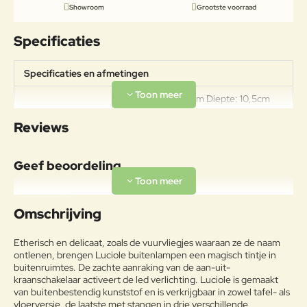
Showroom
Grootste voorraad
Specificaties
Specificaties en afmetingen
Breedte: 10,5cm Diepte: 10,5cm
Hoogte lamp: 30cm Hoogte stok:
Specificaties
Reviews
113cm Hoogte lamp incl stok:
143cm Gewicht: 1,13kg
Geef beoordeling
Materiaal
LEGERING VAN IJZER EN
Uw naam:
KOOLSTOF, MET EEN
Omschrijving
KOOLSTOFPERCENTAGE
KLEINER DAN 2%, BEHANDELD
Opmerkin
Etherisch en delicaat, zoals de vuurvliegjes waaraan ze de naam
Frame
OM MET HET EXCLUSIEVE
g:
ontlenen, brengen Luciole buitenlampen een magisch tintje in
ANTICORROSIEPROCES EMU-
buitenruimtes. De zachte aanraking van de aan-uit-
COAT AAN
kraanschakelaar activeert de led verlichting. Luciole is gemaakt
WEERSOMSTANDIGHEDEN TE
van buitenbestendig kunststof en is verkrijgbaar in zowel tafel- als
WEERSTAAN.
vloerversie, de laatste met stangen in drie verschillende