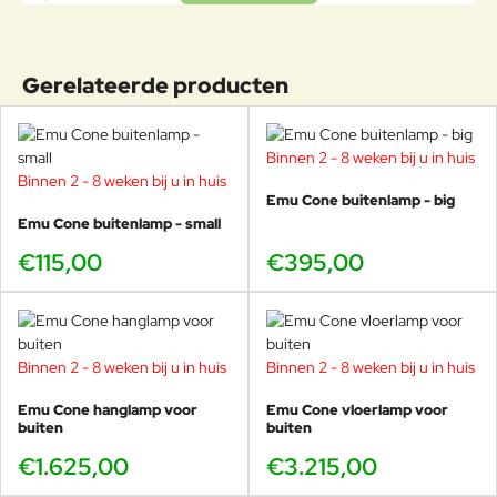
BEHANDEL ZE DAN OP
Bekijk deze lamp uit de Luciole collectie in onze
REGELMATIGE BASIS MET
showroom, kom snel langs!
VASELINE OF AUTOWAS, OOK IS
Gerelateerde producten
HET BELANGRIJK REGELMATIG
HET FIJNSTOF AF TE NEMEN
MET EEN VOCHTIGE DOEK. ZO
HEEFT U VELE JAREN PLEZIER
Binnen 2 - 8 weken bij u in huis
VAN UW AANKOOP!
Binnen 2 - 8 weken bij u in huis
Emu Cone buitenlamp - big
Emu Cone buitenlamp - small
€115,00
€395,00
Binnen 2 - 8 weken bij u in huis
Binnen 2 - 8 weken bij u in huis
Emu Cone hanglamp voor
Emu Cone vloerlamp voor
buiten
buiten
€1.625,00
€3.215,00