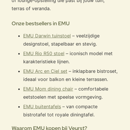
of lounge-opstelling die past bij jouw tuin,
terras of veranda.
Onze bestsellers in EMU
EMU Darwin tuinstoel
– veelzijdige
designstoel, stapelbaar en stevig.
EMU Rio R50 stoel
– iconisch model met
karakteristieke lijnen.
EMU Arc en Ciel set
– inklapbare bistroset,
ideaal voor balkon en kleine terrassen.
EMU Mom dining chair
– comfortabele
eetstoelen met speelse vormgeving.
EMU buitentafels
– van compacte
bistrotafel tot royale diningtafel.
Waarom EMU kopen bij Veurst?