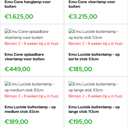
Emu Cone hanglamp voor
Emu Cone vloerlamp voor
Murano maakte het mogelijk om twee industrieën te
buiten
buiten
combineren die schijnbaar anders waren, met de creatie
€1.625,00
€3.215,00
van een reeks glaswerk geblazen door Nasomoretti voor
Emugroup, respectievelijk toonaangevende bedrijven in
Murano-glas en tuinmeubilair. Alfredo Chiaramonte werd
geboren in 1961 in Bologna en studeerde aan de faculteit
Bouwkunde van Venetië. Marco Marin werd geboren in
Binnen 2 - 8 weken bij u in huis
Binnen 2 - 8 weken bij u in huis
1964 in Venetië en studeerde af aan de Academie voor
Schone Kunsten, gespecialiseerd in industrieel ontwerp.
Emu Cone oplaadbare
Emu Luciole buitenlamp - op
vloerlamp voor buiten
korte stok 53cm
Ze werkten samen met bekende bedrijven zoals Miniforms,
€449,00
Emu Group, Bonaldo, Vistosi, Nasonmoretti, Andromeda
€185,00
International, Hoffman Italia, Renault Italia, Moulinex,
Artificia, Gemina Publishing Group. Ze gaven les aan het
Europees Centrum voor het behoud van het architecturale
erfgoed in Venetië. Door de jaren heen hebben ze vele
Binnen 2 - 8 weken bij u in huis
Binnen 2 - 8 weken bij u in huis
erkenningen ontvangen en sommige van hun werken zijn
tentoongesteld in de permanente collecties van
Emu Luciole buitenlamp - op
Emu Luciole buitenlamp - op
internationale musea, zoals Museo Correr in Venetië,
medium stok 83cm
lange stok 113cm
Beaubourg in Parijs, Moma in San Francisco en de Biënnale
€189,00
€195,00
van Venetië toen ze met Yoko Ono werkten.