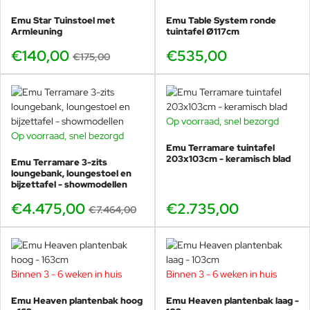
Emu Star Tuinstoel met
Emu Table System ronde
Armleuning
tuintafel Ø117cm
€140,00
€535,00
€175,00
Op voorraad, snel bezorgd
Op voorraad, snel bezorgd
BUNDELKORTING
Emu Terramare tuintafel
SHOWMODEL
203x103cm - keramisch blad
Emu Terramare 3-zits
-40%
loungebank, loungestoel en
bijzettafel - showmodellen
€4.475,00
€2.735,00
€7.464,00
Binnen 3 - 6 weken in huis
Binnen 3 - 6 weken in huis
Emu Heaven plantenbak hoog
Emu Heaven plantenbak laag -