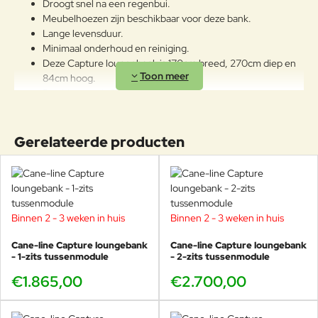
Droogt snel na een regenbui.
Meubelhoezen zijn beschikbaar voor deze bank.
Lange levensduur.
Minimaal onderhoud en reiniging.
Deze Capture loungebank is 170cm breed, 270cm diep en
84cm hoog.
De zithoogte is 37cm.
Het gewicht van deze loungebank is 64kg, waait dus niet
zomaar weg.
Producten van topkwaliteit voor jarenlang intensief
Gerelateerde producten
buitengebruik.
Bekijk de prachtige Capture collectie van Cane-
line in onze showroom in Voorschoten, wij zijn
Binnen 2 - 3 weken in huis
Binnen 2 - 3 weken in huis
de grootste Cane-line dealer van Nederland. Kom
proefzitten en test deze bank zelf uit onder het genot
Cane-line Capture loungebank
Cane-line Capture loungebank
van een kopje koffie.
- 1-zits tussenmodule
- 2-zits tussenmodule
€1.865,00
€2.700,00
Heeft u vragen over de Capture serie, het merk Cane-line, of wilt