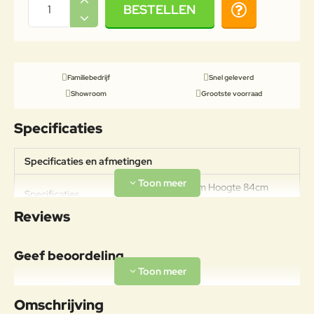
BESTELLEN
Familiebedrijf
Snel geleverd
Showroom
Grootste voorraad
Specificaties
Specificaties en afmetingen
Breedte 270cm Hoogte 84cm
Specificaties
Diepte 170cm Zithoogte 37cm
Reviews
Geef beoordeling
Uw naam:
Omschrijving