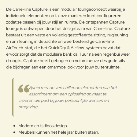
Opmerkin
De Cane-line Capture is een modulair loungeconcept waarbij je
g:
individuele elementen op talloze manieren kunt configureren
zodat ze passen bij jouw stijl en ruimte. De ontspannen Capture
lounge is ontworpen door het designteam van Cane-line. Capture
bestaat uit een vaste en volledig gestoffeerde zitting, rugleuning
en armleuning in de zachte en weerbestendige Cane-line
Note:
HTML-code wordt niet vertaald!
AirTouch-stof, die het QuickDry & Airflow-systeem bevat dat
Waarderin
Slecht
Goed
ervoor zorgt dat de modulaire bank ca. 1 uur na een regenbui weer
Waardering:
g:
droog is. Capture heeft gebogen en volumineuze designdetails
die bijdragen aan een omarmde look voor jouw buitenruimte.
Verder
Speel met de verschillende elementen van het
assortiment om een oplossing op maat te
creëren die past bij jouw persoonlijke wensen en
omgeving.
Modern en tijdloos design.
Meubels kunnen het hele jaar buiten staan.