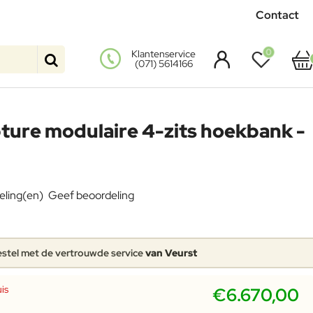
Contact
0
Klantenservice
(071) 5614166
ture modulaire 4-zits hoekbank -
eling(en)
Geef beoordeling
stel met de vertrouwde service
van Veurst
is
€6.670,00