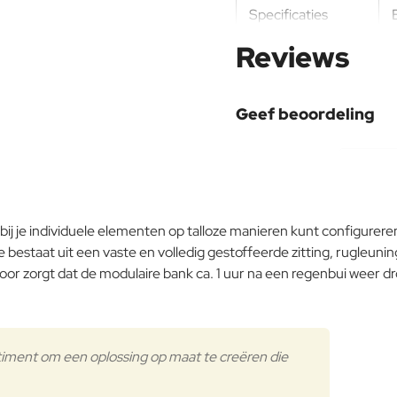
Specificaties
Reviews
Geef beoordeling
Uw naam:
Opmerking:
 je individuele elementen op talloze manieren kunt configureren z
bestaat uit een vaste en volledig gestoffeerde zitting, rugleun
oor zorgt dat de modulaire bank ca. 1 uur na een regenbui weer d
Note:
HTM
Waardering:
Slecht
Waardering:
timent om een oplossing op maat te creëren die
Verder