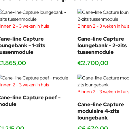
om even rond te kijken of voor vrijblijvend advies.
innen 2 - 3 weken in huis
Binnen 2 - 3 weken in hui
ane-line Capture
Cane-line Capture
oungebank - 1-zits
loungebank - 2-zits
tussenmodule
tussenmodule
€1.865,00
€2.700,00
innen 2 - 3 weken in huis
Binnen 2 - 3 weken in hui
ane-line Capture poef -
module
Cane-line Capture
modulaire 4-zits
loungebank
€1.215,00
€6.670,00