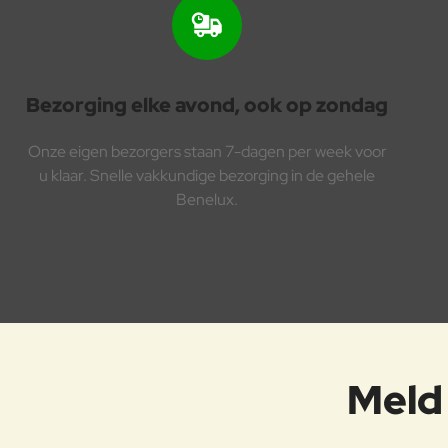
Bezorging elke avond, ook op zondag
Onze eigen bezorgers staan 7-dagen per week voor
u klaar. Snelle vakkundige bezorging in de gehele
Benelux.
Meld 