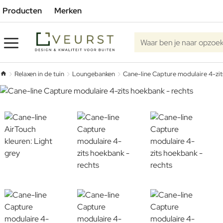
Producten
Merken
Waar ben je naar opzoe
Relaxen in de tuin
Loungebanken
Cane-line Capture modulaire 4-zit
home