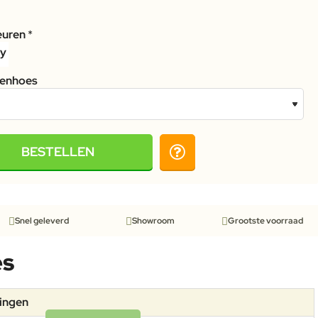
euren
tenhoes
BESTELLEN
Snel geleverd
Showroom
Grootste voorraad
es
tingen