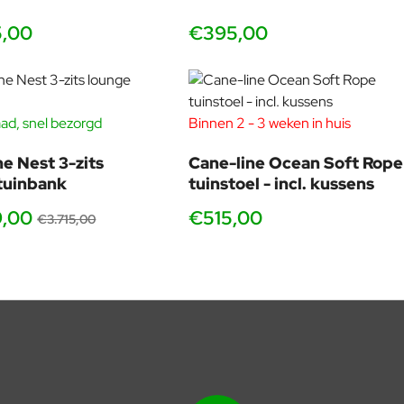
5,00
€395,00
ad, snel bezorgd
Binnen 2 - 3 weken in huis
-40%
ne Nest 3-zits
Cane-line Ocean Soft Rope
tuinbank
tuinstoel - incl. kussens
9,00
€515,00
€3.715,00