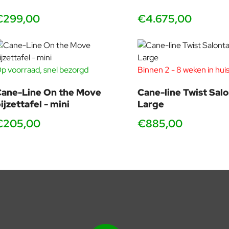
€299,00
€4.675,00
p voorraad, snel bezorgd
Binnen 2 - 8 weken in hui
ane-Line On the Move
Cane-line Twist Salo
ijzettafel - mini
Large
€205,00
€885,00