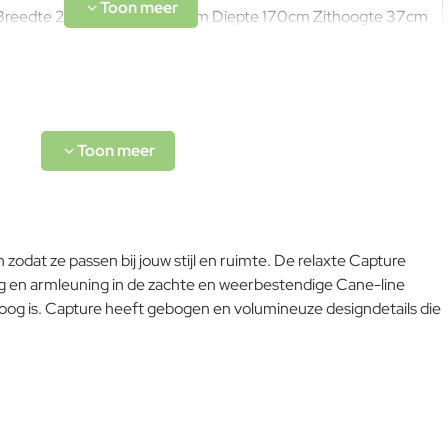
Breedte 270cm Hoogte 84cm Diepte 170cm Zithoogte 37cm
odat ze passen bij jouw stijl en ruimte. De relaxte Capture
ing en armleuning in de zachte en weerbestendige Cane-line
roog is. Capture heeft gebogen en volumineuze designdetails die
L-code wordt niet vertaald!
Goed