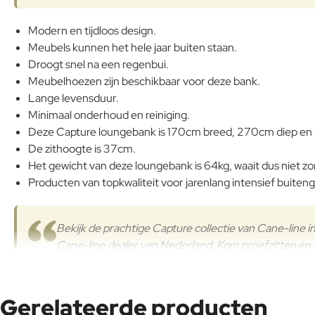
Modern en tijdloos design.
Meubels kunnen het hele jaar buiten staan.
Droogt snel na een regenbui.
Meubelhoezen zijn beschikbaar voor deze bank.
Lange levensduur.
Minimaal onderhoud en reiniging.
Deze Capture loungebank is 170cm breed, 270cm diep en
De zithoogte is 37cm.
Het gewicht van deze loungebank is 64kg, waait dus niet z
Producten van topkwaliteit voor jarenlang intensief buiteng
Bekijk de prachtige Capture collectie van Cane-line i
Cane-line dealer van Nederland. Kom proefzitten en t
kopje koffie.
Gerelateerde producten
Heeft u vragen over de Capture serie, het merk Cane-line, of wi