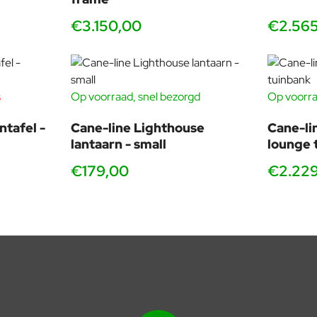
€3.150,00
€2.56
s
Op voorraad, snel bezorgd
Op voorra
ntafel -
Cane-line Lighthouse
Cane-li
lantaarn - small
lounge 
€179,00
€2.22