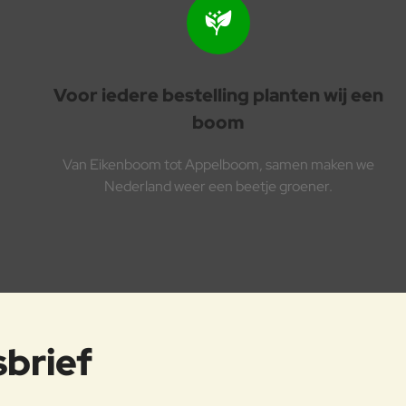
Voor iedere bestelling planten wij een
boom
Van Eikenboom tot Appelboom, samen maken we
Nederland weer een beetje groener.
sbrief