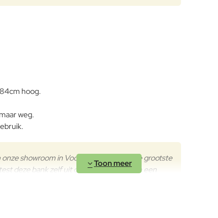
 84cm hoog.
omaar weg.
ebruik.
n onze showroom in Voorschoten, wij zijn de grootste
est deze bank zelf uit onder het genot van een
lt u zich misschien oriënteren op verschillende soorten loungeb