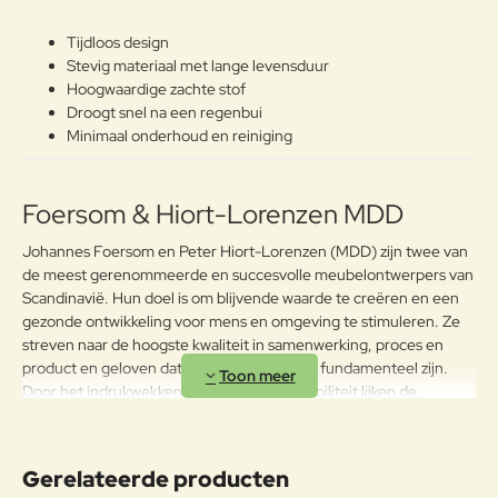
Verder
Tijdloos design
Stevig materiaal met lange levensduur
Hoogwaardige zachte stof
Droogt snel na een regenbui
Minimaal onderhoud en reiniging
Foersom & Hiort-Lorenzen MDD
Johannes Foersom en Peter Hiort-Lorenzen (MDD) zijn twee van
de meest gerenommeerde en succesvolle meubelontwerpers van
Scandinavië. Hun doel is om blijvende waarde te creëren en een
gezonde ontwikkeling voor mens en omgeving te stimuleren. Ze
streven naar de hoogste kwaliteit in samenwerking, proces en
product en geloven dat kennis en innovatie fundamenteel zijn.
Door het indrukwekkende gebruik van flexibiliteit lijken de
meubels kleine architectonische wonderen.
Gerelateerde producten