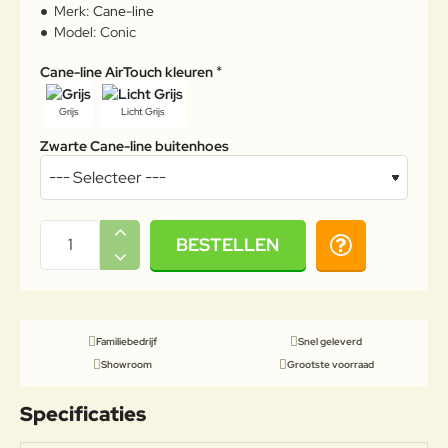
Merk:
Cane-line
Model:
Conic
Cane-line AirTouch kleuren
Grijs
Licht Grijs
Zwarte Cane-line buitenhoes
BESTELLEN
Familiebedrijf
Snel geleverd
Showroom
Grootste voorraad
Specificaties