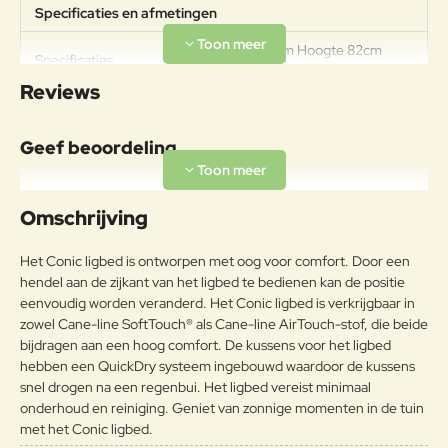
Specificaties en afmetingen
Breedte 220cm Hoogte 82cm
Specificaties
Diepte 78cm Zithoogte 40cm
Reviews
Geef beoordeling
Uw naam:
Omschrijving
Opmerkin
Het Conic ligbed is ontworpen met oog voor comfort. Door een
g:
hendel aan de zijkant van het ligbed te bedienen kan de positie
eenvoudig worden veranderd. Het Conic ligbed is verkrijgbaar in
zowel Cane-line SoftTouch® als Cane-line AirTouch-stof, die beide
bijdragen aan een hoog comfort. De kussens voor het ligbed
hebben een QuickDry systeem ingebouwd waardoor de kussens
Note:
HTML-code wordt niet vertaald!
snel drogen na een regenbui. Het ligbed vereist minimaal
Waarderin
Slecht
Goed
onderhoud en reiniging. Geniet van zonnige momenten in de tuin
Waardering:
g:
met het Conic ligbed.