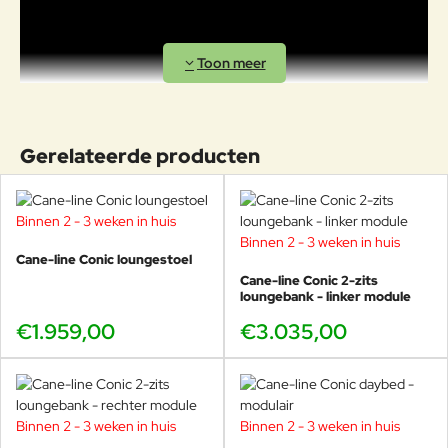
Gerelateerde producten
Binnen 2 - 3 weken in huis
Binnen 2 - 3 weken in huis
Cane-line Conic loungestoel
Cane-line Conic 2-zits
loungebank - linker module
€1.959,00
€3.035,00
Foersom & Hiort-Lorenzen MDD
Johannes Foersom en Peter Hiort-Lorenzen (MDD) zijn twee van
de meest gerenommeerde en succesvolle meubelontwerpers van
Binnen 2 - 3 weken in huis
Binnen 2 - 3 weken in huis
Scandinavië. Hun doel is om blijvende waarde te creëren en een