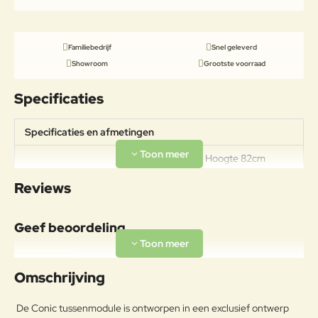
Familiebedrijf
Snel geleverd
Showroom
Grootste voorraad
Specificaties
Specificaties en afmetingen
Breedte 80cm Hoogte 82cm
Specificaties
Diepte 82cm Zithoogte 42cm
Reviews
Zitdiepte 70cm
Geef beoordeling
Uw naam:
Omschrijving
Opmerkin
De Conic tussenmodule is ontworpen in een exclusief ontwerp
g: