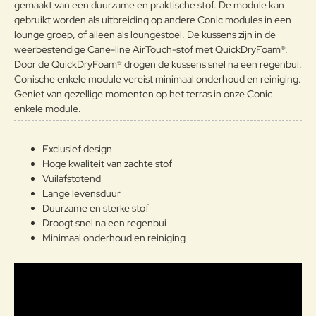
gemaakt van een duurzame en praktische stof. De module kan
gebruikt worden als uitbreiding op andere Conic modules in een
lounge groep, of alleen als loungestoel. De kussens zijn in de
weerbestendige Cane-line AirTouch-stof met QuickDryFoam®.
Door de QuickDryFoam® drogen de kussens snel na een regenbui.
Note:
HTML-code wordt niet vertaald!
Conische enkele module vereist minimaal onderhoud en reiniging.
Waarderin
Slecht
Goed
Geniet van gezellige momenten op het terras in onze Conic
Waardering:
g:
enkele module.
Verder
Exclusief design
Hoge kwaliteit van zachte stof
Vuilafstotend
Lange levensduur
Duurzame en sterke stof
Droogt snel na een regenbui
Minimaal onderhoud en reiniging