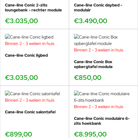
gezonde ontwikkeling voor mens en omgeving te stimuleren. Ze
Cane-line Conic 2-zits
Cane-line Conic daybed -
streven naar de hoogste kwaliteit in samenwerking, proces en
loungebank - rechter module
modulair
product en geloven dat kennis en innovatie fundamenteel zijn.
€3.035,00
€3.490,00
Door het indrukwekkende gebruik van flexibiliteit lijken de
meubels kleine architectonische wonderen.
Binnen 2 - 3 weken in huis
Binnen 2 - 3 weken in huis
Cane-line Conic ligbed
Cane-line Conic Box
opbergtafel module
€3.035,00
€850,00
Binnen 2 - 3 weken in huis
Binnen 2 - 3 weken in huis
Cane-line Conic salontafel
Cane-line Conic modulaire 6-
zits hoekbank
€899,00
€8.995,00