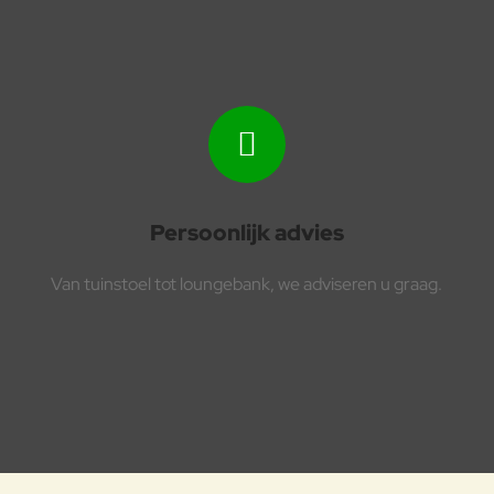
Persoonlijk advies
Van tuinstoel tot loungebank, we adviseren u graag.