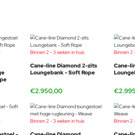
s
Binnen 2 - 3 weken in huis
Binnen 2 -
Cane-line Diamond 2-zits
Cane-li
dinavias most renowned and successful furniture designers. Their
ge
Loungebank - Soft Rope
Lounge
ive towards the highest quality in cooperation, process and prod
ope
all architectonic wonders.
€2.950,00
€2.99
s
Binnen 2 - 3 weken in huis
Binnen 2 -
stoel -
Cane-line Diamond
Cane-li