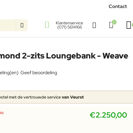
Contact
0
Klantenservice
(071) 5614166
amond 2-zits Loungebank - Weave
eling(en)
Geef beoordeling
stel met de vertrouwde service
van Veurst
is
€2.250,00