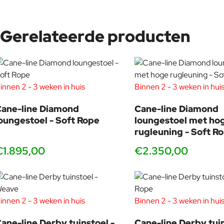
Gerelateerde producten
innen 2 - 3 weken in huis
Binnen 2 - 3 weken in hui
Foersom & Hiort-Lorenzen MDD
ane-line Diamond
Cane-line Diamond
Johannes Foersom and Peter Hiort-Lorenzen (MDD) are two of Scan
oungestoel - Soft Rope
loungestoel met ho
healthy development for people and their surroundings. They str
rugleuning - Soft R
The impressive use of flexibility makes the furniture appear as sm
€1.895,00
€2.350,00
innen 2 - 3 weken in huis
Binnen 2 - 3 weken in hui
ane-line Derby tuinstoel -
Cane-line Derby tuin