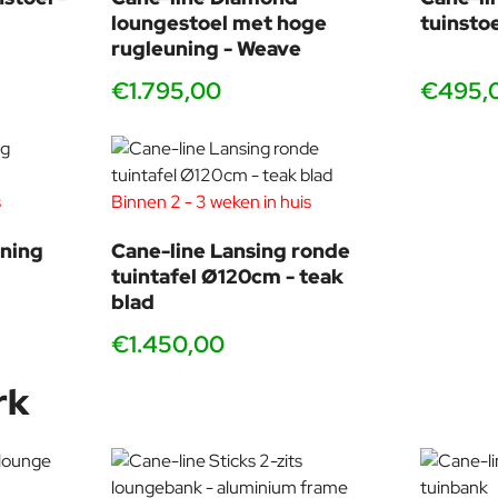
loungestoel met hoge
tuinsto
rugleuning - Weave
€1.795,00
€495,
s
Binnen 2 - 3 weken in huis
ining
Cane-line Lansing ronde
tuintafel Ø120cm - teak
blad
€1.450,00
rk