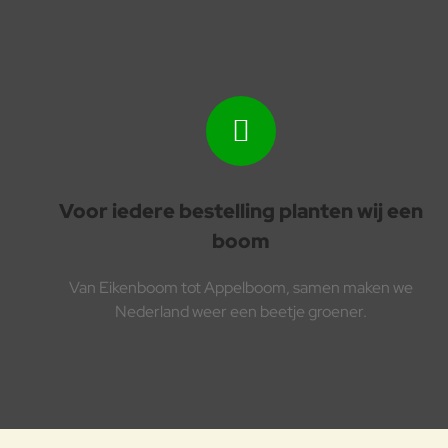
Voor iedere bestelling planten wij een
boom
Van Eikenboom tot Appelboom, samen maken we
Nederland weer een beetje groener.