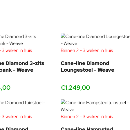
 3 weken in huis
Binnen 2 - 3 weken in huis
ne Diamond 3-zits
Cane-line Diamond
 goal is to create long-lasting value, and to stimulate a
bank - Weave
Loungestoel - Weave
uct, and believe that knowledge and innovation are fundamental.
5,00
€1.249,00
 3 weken in huis
Binnen 2 - 3 weken in huis
ne Diamond
Cane-line Hampsted