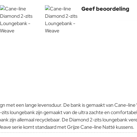
Geef beoordeling
Uw naam:
Opmerking:
Note:
HTM
Waardering:
Slecht
Waardering:
ign met een lange levensduur. De bank is gemaakt van Cane-line W
Verder
 2-zits loungebank zijn gemaakt van de ultra zachte en comforta
ank zijn allemaal recyclebaar. De Diamond 2-zits loungebank ver
ave serie komt standaard met Grijze Cane-line Natté kussens.