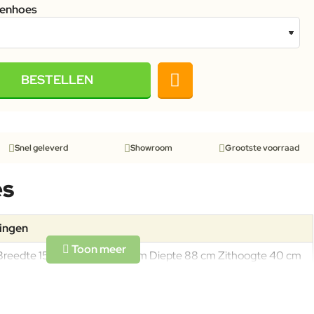
tenhoes
BESTELLEN
Snel geleverd
Showroom
Grootste voorraad
es
tingen
Breedte 150 cm Hoogte 63 cm Diepte 88 cm Zithoogte 40 cm
Zitdiepte 63 cm