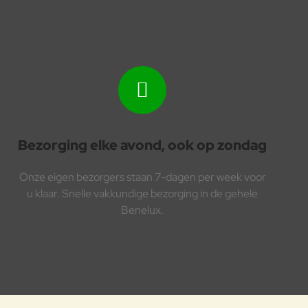
Bezorging elke avond, ook op zondag
Onze eigen bezorgers staan 7-dagen per week voor
u klaar. Snelle vakkundige bezorging in de gehele
Benelux.