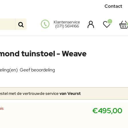
Contact
0
Klantenservice
(071) 5614166
mond tuinstoel - Weave
eling(en)
Geef beoordeling
stel met de vertrouwde service
van Veurst
is
€495,00