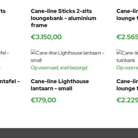
ts
Cane-line Sticks 2-zits
Cane-li
loungebank - aluminium
lounge 
frame
€3.150,00
€2.56
s
Op voorraad, snel bezorgd
Op voorra
ntafel -
Cane-line Lighthouse
Cane-li
lantaarn - small
lounge 
€179,00
€2.22