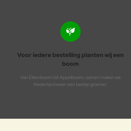
Voor iedere bestelling planten wij een
boom
Van Eikenboom tot Appelboom, samen maken we
Nederland weer een beetje groener.