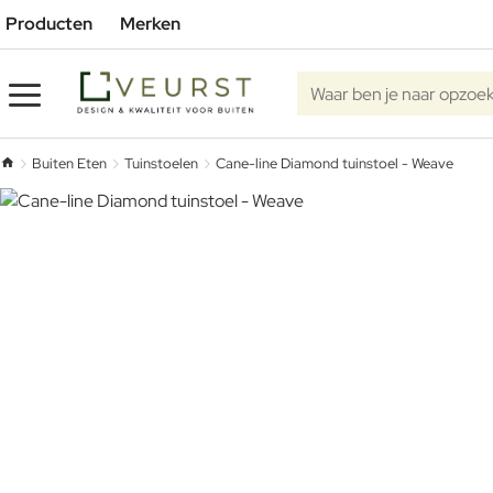
Producten
Merken
Waar ben je naar opzoe
Buiten Eten
Tuinstoelen
Cane-line Diamond tuinstoel - Weave
home