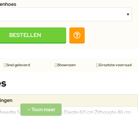
tenhoes
BESTELLEN
Snel geleverd
Showroom
Grootste voorraad
es
tingen
Breedte 56 cm Hoogte 80 cm Diepte 60 cm Zithoogte 46 cm
Armleuning 65 cm