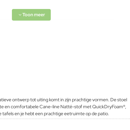
L-code wordt niet vertaald!
Goed
tieve ontwerp tot uiting komt in zijn prachtige vormen. De stoel
achte en comfortabele Cane-line Natté-stof met QuickDryFoam®,
tafels en je hebt een prachtige eetruimte op de patio.