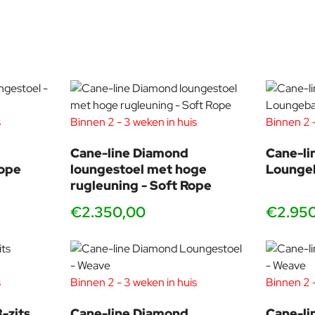
dinavias most renowned and successful furniture designers. Their
ive towards the highest quality in cooperation, process and prod
s
Binnen 2 - 3 weken in huis
Binnen 2 -
all architectonic wonders.
Cane-line Diamond
Cane-li
Rope
loungestoel met hoge
Loungeb
rugleuning - Soft Rope
€2.350,00
€2.95
s
Binnen 2 - 3 weken in huis
Binnen 2 -
-zits
Cane-line Diamond
Cane-li