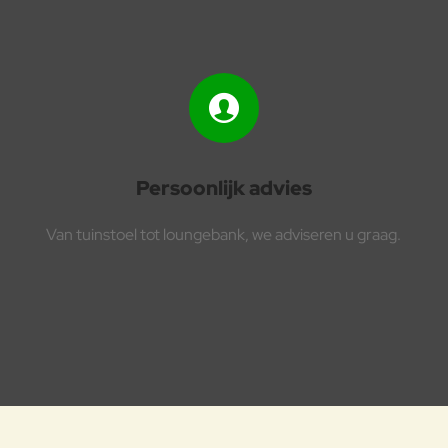
Persoonlijk advies
Van tuinstoel tot loungebank, we adviseren u graag.