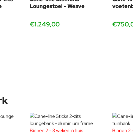
e
Loungestoel - Weave
voeten
€1.249,00
€750,
rk
s
Binnen 2 - 3 weken in huis
Binnen 2 -