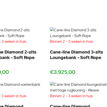
 goal is to create long-lasting value, and to stimulate a
uct, and believe that knowledge and innovation are fundamental.
 3 weken in huis
Binnen 2 - 3 weken in huis
ne Diamond 2-zits
Cane-line Diamond 3-zits
ank - Soft Rope
Loungebank - Soft Rope
0,00
€3.925,00
 3 weken in huis
Binnen 2 - 3 weken in huis
ne Diamond
Cane-line Diamond