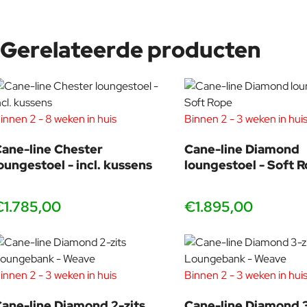
Gerelateerde producten
Foersom & Hiort-Lorenzen MDD
Johannes Foersom and Peter Hiort-Lorenzen (MDD) are two of Scan
healthy development for people and their surroundings. They str
innen 2 - 8 weken in huis
Binnen 2 - 3 weken in hui
The impressive use of flexibility makes the furniture appear as sm
ane-line Chester
Cane-line Diamond
oungestoel - incl. kussens
loungestoel - Soft 
€1.785,00
€1.895,00
innen 2 - 3 weken in huis
Binnen 2 - 3 weken in hui
ane-line Diamond 2-zits
Cane-line Diamond 3