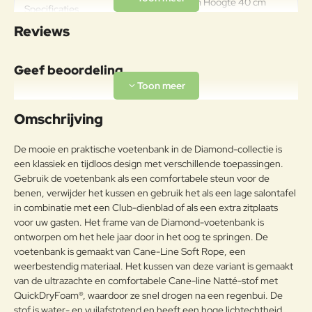
Breedte 70 cm Hoogte 40 cm
Specificaties
Diepte 70 cm
Reviews
Geef beoordeling
Uw naam:
Omschrijving
Opmerkin
De mooie en praktische voetenbank in de Diamond-collectie is
g:
een klassiek en tijdloos design met verschillende toepassingen.
Gebruik de voetenbank als een comfortabele steun voor de
benen, verwijder het kussen en gebruik het als een lage salontafel
in combinatie met een Club-dienblad of als een extra zitplaats
voor uw gasten. Het frame van de Diamond-voetenbank is
Note:
HTML-code wordt niet vertaald!
ontworpen om het hele jaar door in het oog te springen. De
Waarderin
Slecht
Goed
voetenbank is gemaakt van Cane-Line Soft Rope, een
Waardering:
g:
weerbestendig materiaal. Het kussen van deze variant is gemaakt
van de ultrazachte en comfortabele Cane-line Natté-stof met
Verder
QuickDryFoam®, waardoor ze snel drogen na een regenbui. De
stof is water- en vuilafstotend en heeft een hoge lichtechtheid.