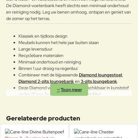
De Diamond-voetenbank heeft slechts een minimaal onderhoud
en reiniging nodig. Leg uw benen omhoog, ontspan en geniet van
de zomer op het terras.
Klassiek en tijdloos design
Meubels kunnen het hele jaar buiten staan
Lange levensduur
Recyclebare materialen
Minimaal onderhoud en reiniging
Binnen 1 uur droog na regenbui
Combineer met de bijpassende
Diamond loungestoel
,
Diamond 2-zits loungebank
en
3-zits loungebank
.
Deze Diamond voetenbank is ook beschikbaar in kunststof
wicker (Cane-line Weave),
bekijk deze hier
!
Foersom & Hiort-Lorenzen MDD
Johannes Foersom and Peter Hiort-Lorenzen (MDD) are two of
Gerelateerde producten
Scandinavias most renowned and successful furniture designers.
Their goal is to create long-lasting value, and to stimulate a
healthy development for people and their surroundings. They