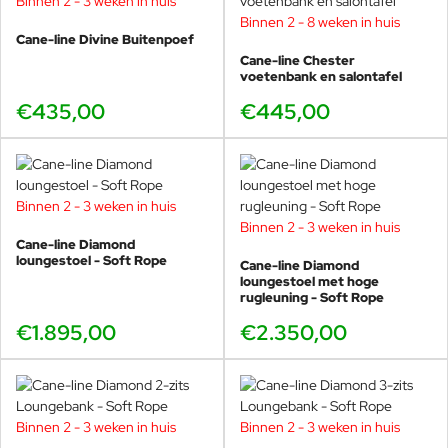
Binnen 2 - 3 weken in huis
strive towards the highest quality in cooperation, process and
Binnen 2 - 8 weken in huis
product, and believe that knowledge and innovation are
Cane-line Divine Buitenpoef
fundamental. The impressive use of flexibility makes the furniture
Cane-line Chester
appear as small architectonic wonders.
voetenbank en salontafel
€435,00
€445,00
Binnen 2 - 3 weken in huis
Binnen 2 - 3 weken in huis
Cane-line Diamond
loungestoel - Soft Rope
Cane-line Diamond
loungestoel met hoge
rugleuning - Soft Rope
€1.895,00
€2.350,00
Binnen 2 - 3 weken in huis
Binnen 2 - 3 weken in huis