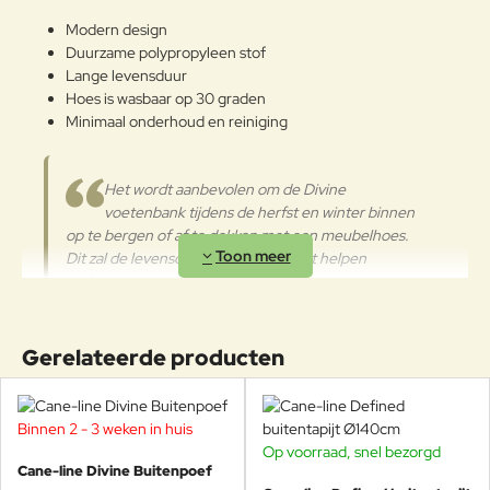
Modern design
Duurzame polypropyleen stof
Lange levensduur
Hoes is wasbaar op 30 graden
Minimaal onderhoud en reiniging
Het wordt aanbevolen om de Divine
voetenbank tijdens de herfst en winter binnen
op te bergen of af te dekken met een meubelhoes.
Dit zal de levensduur van het product helpen
verlengen.
Gerelateerde producten
Cane-line ontwerpteam
Bij Cane-line is comfort de kernwaarde voor goed design en wij
Binnen 2 - 3 weken in huis
geloven in de optimale mix tussen esthetiek en functionaliteit.
Op voorraad, snel bezorgd
SHOWMODEL
Ons interne ontwerpteam werkt elke dag met dit in gedachten om
Cane-line Divine Buitenpoef
-35%
een ​​optimale collectie te creëren met unieke producten die