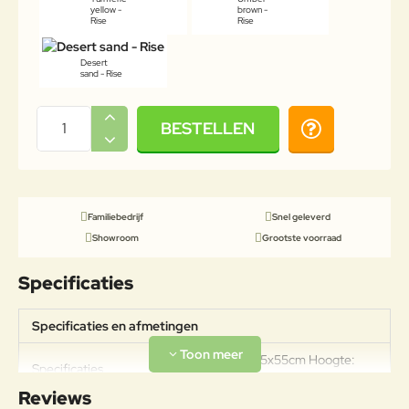
yellow -
brown -
Rise
Rise
Desert
sand - Rise
BESTELLEN
Familiebedrijf
Snel geleverd
Showroom
Grootste voorraad
Specificaties
Specificaties en afmetingen
Afmetingen: 55x55cm Hoogte:
Specificaties
35cm
Reviews