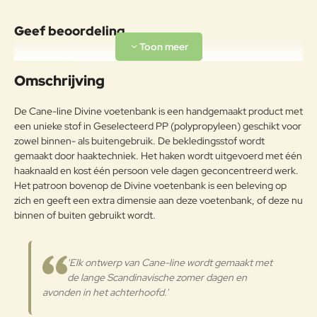
Geef beoordeling
Uw naam:
Omschrijving
Opmerkin
De Cane-line Divine voetenbank is een handgemaakt product met
g:
een unieke stof in Geselecteerd PP (polypropyleen) geschikt voor
zowel binnen- als buitengebruik. De bekledingsstof wordt
gemaakt door haaktechniek. Het haken wordt uitgevoerd met één
haaknaald en kost één persoon vele dagen geconcentreerd werk.
Het patroon bovenop de Divine voetenbank is een beleving op
Note:
HTML-code wordt niet vertaald!
zich en geeft een extra dimensie aan deze voetenbank, of deze nu
Waarderin
Slecht
Goed
binnen of buiten gebruikt wordt.
Waardering:
g:
Verder
'Elk ontwerp van Cane-line wordt gemaakt met
de lange Scandinavische zomer dagen en
avonden in het achterhoofd.'