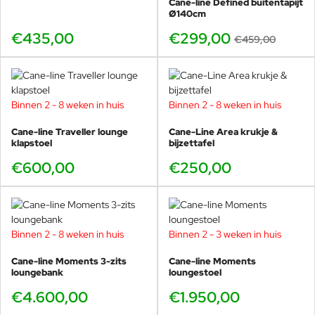
Cane-line Defined buitentapijt
waarde toevoegen aan uw leven en uw leven comfortabeler
Ø140cm
maken. Het ontwerpteam van Cane-line werkt ook nauw samen
€435,00
€299,00
€459,00
met onze externe ontwerpers.
Binnen 2 - 8 weken in huis
Binnen 2 - 8 weken in huis
Cane-line Traveller lounge
Cane-Line Area krukje &
klapstoel
bijzettafel
€600,00
€250,00
Binnen 2 - 8 weken in huis
Binnen 2 - 3 weken in huis
Cane-line Moments 3-zits
Cane-line Moments
loungebank
loungestoel
€4.600,00
€1.950,00