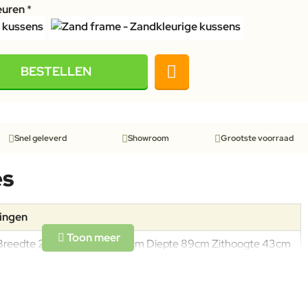
euren
BESTELLEN
Snel geleverd
Showroom
Grootste voorraad
es
tingen
Breedte 220cm Hoogte 80cm Diepte 89cm Zithoogte 43cm