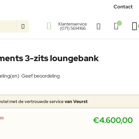
Contact
0
Klantenservice
(071) 5614166
ments 3-zits loungebank
eling(en)
Geef beoordeling
stel met de vertrouwde service
van Veurst
is
€4.600,00