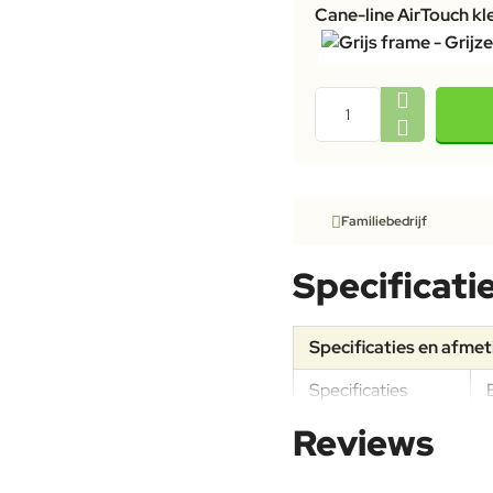
Cane-line AirTouch kl
Familiebedrijf
Specificati
Specificaties en afme
Specificaties
Reviews