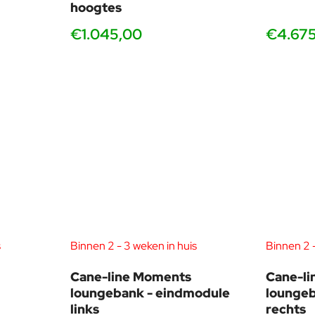
hoogtes
€1.045,00
€4.67
s
Binnen 2 - 3 weken in huis
Binnen 2 -
Cane-line Moments
Cane-l
loungebank - eindmodule
loungeb
links
rechts