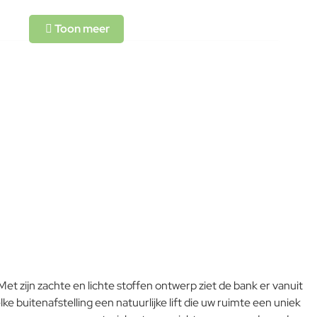
L-code wordt niet vertaald!
Goed
 zijn zachte en lichte stoffen ontwerp ziet de bank er vanuit
e buitenafstelling een natuurlijke lift die uw ruimte een uniek