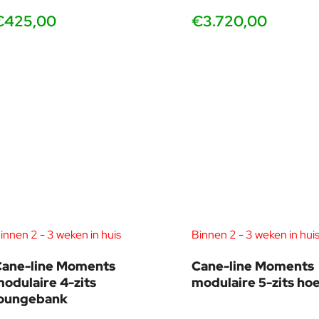
€425,00
€3.720,00
innen 2 - 3 weken in huis
Binnen 2 - 3 weken in hui
Cane-line Moments
Cane-line Moments
odulaire 4-zits
modulaire 5-zits h
loungebank