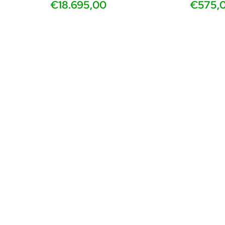
€18.695,00
€575,
vanaf 2 s