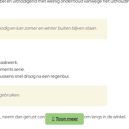
tabel en uitnodigend met weinig onderhoud vanwege het uithoud
dig en kan zomer en winter buiten blijven staan.
maakwerk.
ments serie.
kussens snel droog na een regenbui.
gebruiken.
 neem dan gerust contact met ons op of kom langs in de winkel.