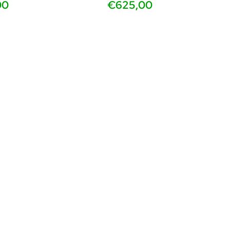
00
€625,00
tuks
vanaf 2 stuks