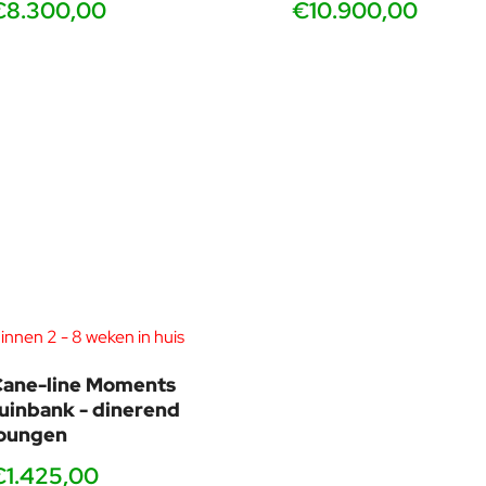
€8.300,00
€10.900,00
innen 2 - 8 weken in huis
Cane-line Moments
uinbank - dinerend
loungen
€1.425,00