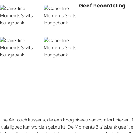
Geef beoordeling
Uw naam:
Opmerking:
Note:
HTM
Waardering:
Slecht
Waardering:
Verder
e AirTouch kussens, die een hoog niveau van comfort bieden. Met
ok als ligbed kan worden gebruikt. De Moments 3-zitsbank geeft elk