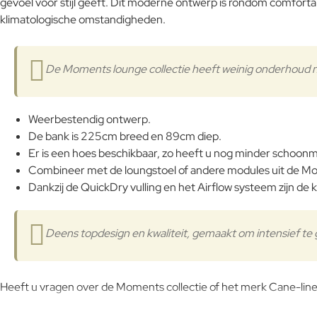
gevoel voor stijl geeft. Dit moderne ontwerp is rondom comfor
klimatologische omstandigheden.
De Moments lounge collectie heeft weinig onderhoud no
Weerbestendig ontwerp.
De bank is 225cm breed en 89cm diep.
Er is een hoes beschikbaar, zo heeft u nog minder schoon
Combineer met de loungstoel of andere modules uit de Mo
Dankzij de QuickDry vulling en het Airflow systeem zijn de 
Deens topdesign en kwaliteit, gemaakt om intensief te 
Heeft u vragen over de Moments collectie of het merk Cane-line,