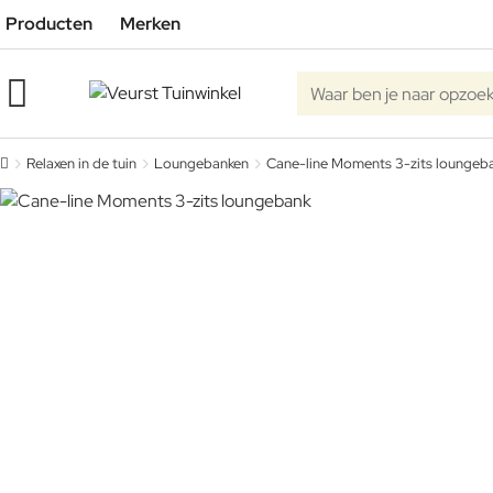
Producten
Merken
Waar ben je naar opzoe
Relaxen in de tuin
Loungebanken
Cane-line Moments 3-zits loungeb
home