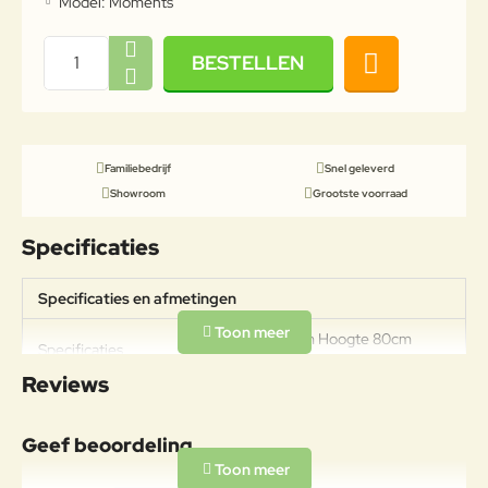
Model:
Moments
BESTELLEN
Familiebedrijf
Snel geleverd
Showroom
Grootste voorraad
Specificaties
Specificaties en afmetingen
Breedte 157cm Hoogte 80cm
Specificaties
Diepte 89cm Zithoogte 43cm
Reviews
Geef beoordeling