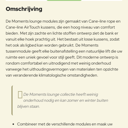
Uw naam:
Omschrijving
Opmerkin
De Moments lounge modules zijn gemaakt van Cane-line rope en
g:
Cane-line AirTouch kussens, die een hoog niveau van comfort
bieden. Met zijn zachte en lichte stoffen ontwerp ziet de bank er
vanuit elke hoek prachtig uit. Het bestaat uit losse kussens, zodat
het ook als ligbed kan worden gebruikt. De Moments
tussenmodule geeft elke buitenafstelling een natuurlijke lift die uw
Note:
HTML-code wordt niet vertaald!
ruimte een uniek gevoel voor stijl geeft. Dit moderne ontwerp is
Waarderin
Slecht
Goed
rondom comfortabel en uitnodigend met weinig onderhoud
Waardering:
g:
vanwege het uithoudingsvermogen van materialen ten opzichte
van veranderende klimatologische omstandigheden.
Verder
De Moments lounge collectie heeft weinig
onderhoud nodig en kan zomer en winter buiten
blijven staan.
Combineer met de verschillende modules en maak uw