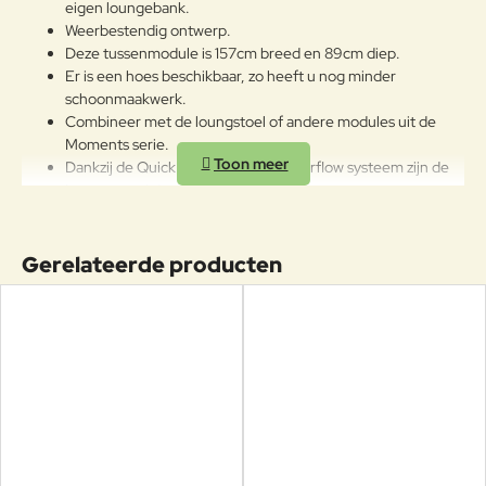
eigen loungebank.
Weerbestendig ontwerp.
Deze tussenmodule is 157cm breed en 89cm diep.
Er is een hoes beschikbaar, zo heeft u nog minder
schoonmaakwerk.
Combineer met de loungstoel of andere modules uit de
Moments serie.
Dankzij de QuickDry vulling en het Airflow systeem zijn de
kussens snel droog na een regenbui.
Deens topdesign en kwaliteit, gemaakt om
Gerelateerde producten
intensief te gebruiken.
Heeft u vragen over de Moments collectie of het merk Cane-line,
neem dan gerust contact met ons op of kom langs in de winkel.