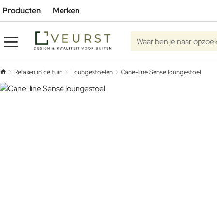
Producten
Merken
Waar ben je naar opzoe
Relaxen in de tuin
Loungestoelen
Cane-line Sense loungestoel
home