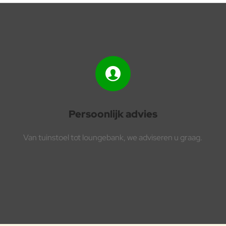
Persoonlijk advies
Van tuinstoel tot loungebank, we adviseren u graag.