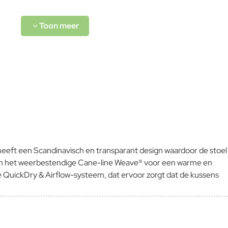
L-code wordt niet vertaald!
Goed
eeft een Scandinavisch en transparant design waardoor de stoel
n en het weerbestendige Cane-line Weave® voor een warme en
e QuickDry & Airflow-systeem, dat ervoor zorgt dat de kussens