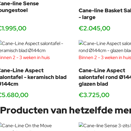
ane-line Sense
oungestoel
Cane-line Basket Sa
- large
€1.995,00
€2.045,00
innen 2 - 3 weken in huis
Binnen 2 - 3 weken in hui
ane-Line Aspect
Cane-Line Aspect
alontafel - keramisch blad
salontafel rond Ø14
Ø144cm
glazen blad
€5.680,00
€3.725,00
Producten van hetzelfde me