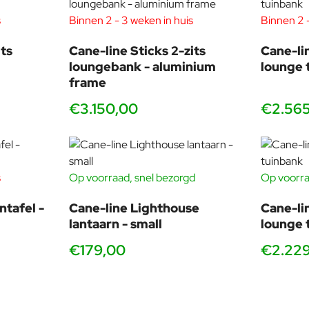
s
Binnen 2 - 3 weken in huis
Binnen 2 -
ts
Cane-line Sticks 2-zits
Cane-li
loungebank - aluminium
lounge 
frame
€3.150,00
€2.56
s
Op voorraad, snel bezorgd
Op voorra
ntafel -
Cane-line Lighthouse
Cane-li
lantaarn - small
lounge 
€179,00
€2.22