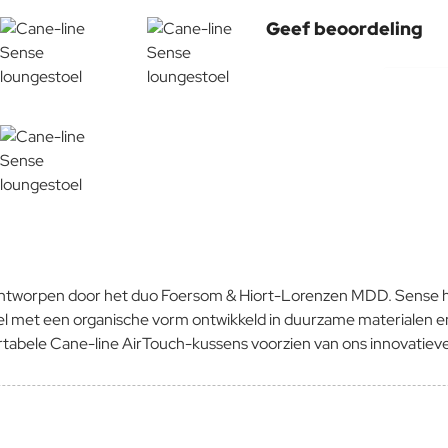
Geef beoordeling
Uw naam:
Opmerking:
Note:
HTM
Waardering:
Slecht
Waardering:
 ontworpen door het duo Foersom & Hiort-Lorenzen MDD. Sense h
stoel met een organische vorm ontwikkeld in duurzame materiale
ortabele Cane-line AirTouch-kussens voorzien van ons innovatiev
Verder