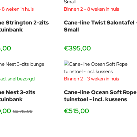
 8 weken in huis
Binnen 2 - 8 weken in huis
ne Strington 2-zits
Cane-line Twist Salontafel 
tuinbank
Small
5,00
€395,00
ad, snel bezorgd
Binnen 2 - 3 weken in huis
-40%
ne Nest 3-zits
Cane-line Ocean Soft Rope
tuinbank
tuinstoel - incl. kussens
9,00
€515,00
€3.715,00