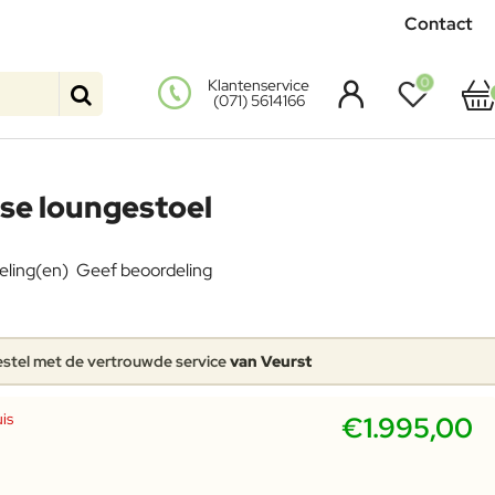
Contact
0
Klantenservice
(071) 5614166
se loungestoel
eling(en)
Geef beoordeling
stel met de vertrouwde service
van Veurst
is
€1.995,00