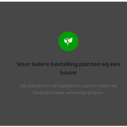
Voor iedere bestelling planten wij een
boom
Van Eikenboom tot Appelboom, samen maken we
Nederland weer een beetje groener.