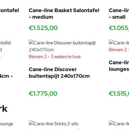
lontafel
Cane-line Basket Salontafel
Cane-li
- medium
- small
€1.525,00
€1.055
Binnen 2 -
s
Binnen 2 - 3 weken in huis
Cane-li
lounges
Cane-line Discover
4cm -
buitentapijt 240x170cm
€1.775,00
€1.515
rk