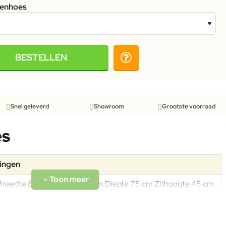
tenhoes
BESTELLEN
Snel geleverd
Showroom
Grootste voorraad
es
tingen
Breedte 80 cm Hoogte 72 cm Diepte 75 cm Zithoogte 45 cm