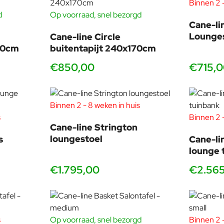
Binnen 2 -
d
Op voorraad, snel bezorgd
Cane-li
Lounge
Cane-line Circle
00cm
buitentapijt 240x170cm
€850,00
€715,
Binnen 2 - 8 weken in huis
s
Binnen 2 -
Cane-line Strington
loungestoel
s
Cane-li
lounge 
€1.795,00
€2.56
s
Op voorraad, snel bezorgd
Binnen 2 -