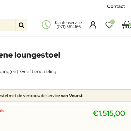
Contact
0
Klantenservice
(071) 5614166
ene loungestoel
eling(en)
Geef beoordeling
stel met de vertrouwde service
van Veurst
is
€1.515,00