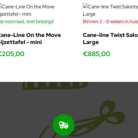
p voorraad, snel bezorgd
Binnen 2 - 8 weken in hui
ane-Line On the Move
Cane-line Twist Salo
ijzettafel - mini
Large
€205,00
€885,00