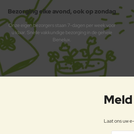
Bezorging elke avond, ook op zondag
Onze eigen bezorgers staan 7-dagen per week voor
u klaar. Snelle vakkundige bezorging in de gehele
Benelux.
Meld 
Laat ons uw e-
Jouw emai