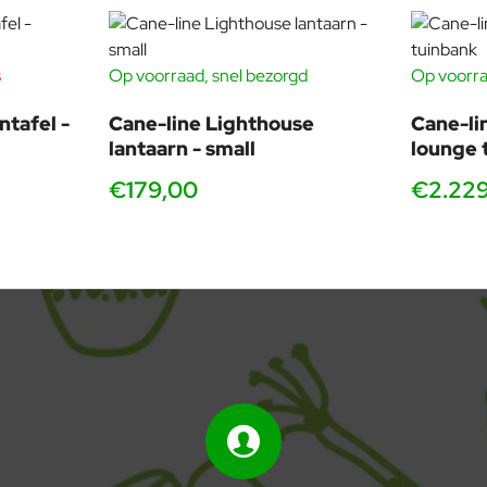
s
Op voorraad, snel bezorgd
Op voorra
ntafel -
Cane-line Lighthouse
Cane-li
lantaarn - small
lounge 
€179,00
€2.22