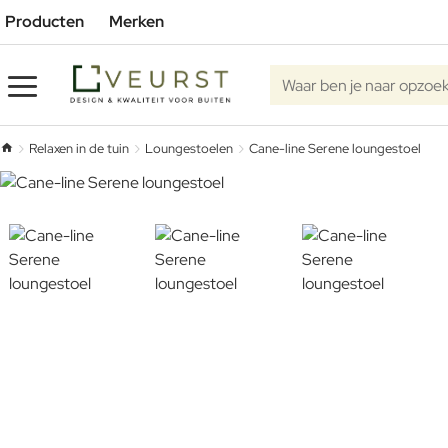
Producten
Merken
Waar ben je naar opzoe
Relaxen in de tuin
Loungestoelen
Cane-line Serene loungestoel
home