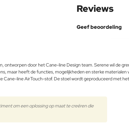
Reviews
Geef beoordeling
Uw naam:
Opmerking:
en, ontworpen door het Cane-line Design team. Serene wil de gr
ens, maar heeft de functies, mogelijkheden en sterke materialen v
e Cane-line AirTouch-stof. De stoel wordt geproduceerd met het
Note:
HTM
Waardering:
Slecht
Waardering:
timent om een oplossing op maat te creëren die
Verder