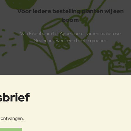
Voor iedere bestelling planten wij een
boom
Van Eikenboom tot Appelboom, samen maken we
Nederland weer een beetje groener.
sbrief
e ontvangen.