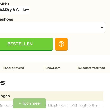
euren
tenhoes
BESTELLEN
Snel geleverd
Showroom
Grootste voorraad
es
tingen
Breedte 81cm Hoogte 96cm Diepte 87cm Zithoogte 39cm