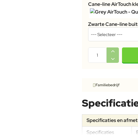
Cane-line AirTouch kl
Zwarte Cane-line bui
Familiebedrijf
Specificati
Specificaties en afme
Specificaties