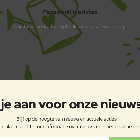
Persoonlijk advies
Van tuinstoel tot loungebank, we adviseren u graag.
je aan voor onze nieuw
Blijf op de hoogte van nieuws en actuele acties.
mailadres achter om informatie over nieuws en lopende acties t
ladres