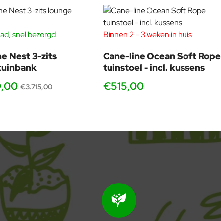
ad, snel bezorgd
Binnen 2 - 3 weken in huis
-40%
ne Nest 3-zits
Cane-line Ocean Soft Rope
tuinbank
tuinstoel - incl. kussens
9,00
€515,00
€3.715,00