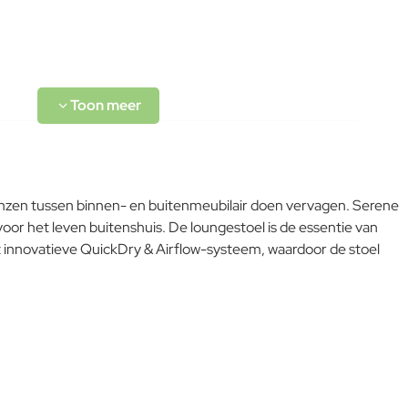
enzen tussen binnen- en buitenmeubilair doen vervagen. Serene
oor het leven buitenshuis. De loungestoel is de essentie van
 innovatieve QuickDry & Airflow-systeem, waardoor de stoel
L-code wordt niet vertaald!
Goed