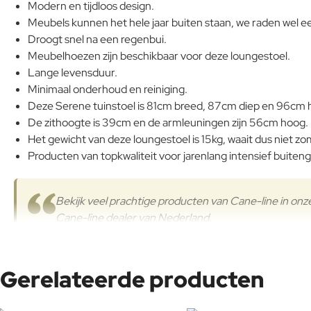
Modern en tijdloos design.
Meubels kunnen het hele jaar buiten staan, we raden wel e
Droogt snel na een regenbui.
Meubelhoezen zijn beschikbaar voor deze loungestoel.
Lange levensduur.
Minimaal onderhoud en reiniging.
Deze Serene tuinstoel is 81cm breed, 87cm diep en 96cm 
De zithoogte is 39cm en de armleuningen zijn 56cm hoog.
Het gewicht van deze loungestoel is 15kg, waait dus niet z
Producten van topkwaliteit voor jarenlang intensief buiteng
Bekijk veel prachtige producten van Cane-line in onz
Cane-line dealer van Nederland.
Heeft u vragen over de Serene serie, het merk Cane-line, of wil
Gerelateerde producten
om even rond te kijken of voor vrijblijvend advies.