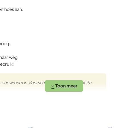
en hoes aan.
hoog.
omaar weg.
ebruik.
e showroom in Voorschoten, wij zijn de grootste
t u zich misschien oriënteren op verschillende soorten loungest