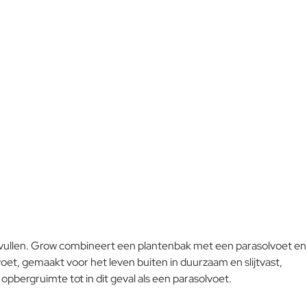
L-code wordt niet vertaald!
Goed
vullen. Grow combineert een plantenbak met een parasolvoet en
oet, gemaakt voor het leven buiten in duurzaam en slijtvast,
pbergruimte tot in dit geval als een parasolvoet.