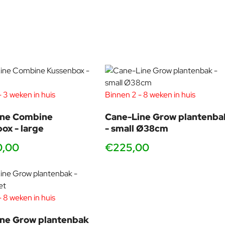
ns interne ontwerpteam werkt elke dag met dit in gedachten om
. Het ontwerpteam van Cane-line werkt ook nauw samen met onze
 3 weken in huis
Binnen 2 - 8 weken in huis
ine Combine
Cane-Line Grow plantenba
ox - large
- small Ø38cm
0,00
€225,00
 8 weken in huis
ne Grow plantenbak