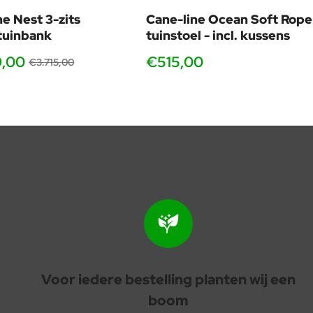
ne Nest 3-zits
Cane-line Ocean Soft Rope
tuinbank
tuinstoel - incl. kussens
9,00
€515,00
€3.715,00
Voor iedere bestelling planten wij een
boom