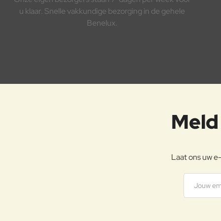
u klaar. Snelle vakkundige bezorging in de gehele
Benelux.
Meld 
Laat ons uw e-
Jouw emai