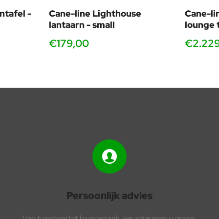
ntafel -
Cane-line Lighthouse
Cane-li
lantaarn - small
lounge 
€179,00
€2.22
Persoonlijk advies
Van tuinstoel tot loungebank, we adviseren u graag.