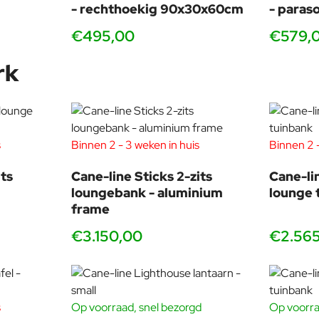
- rechthoekig 90x30x60cm
- paras
€495,00
€579,
rk
s
Binnen 2 - 3 weken in huis
Binnen 2 -
ts
Cane-line Sticks 2-zits
Cane-li
loungebank - aluminium
lounge 
frame
€3.150,00
€2.56
s
Op voorraad, snel bezorgd
Op voorra