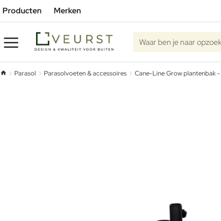
Producten
Merken
Waar ben je naar opzoe
Parasol
Parasolvoeten & accessoires
Cane-Line Grow plantenbak -
home