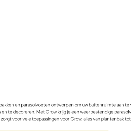
Opmerking:
Note:
HTM
Waardering:
Slecht
Waardering:
Verder
nbakken en parasolvoeten ontworpen om uw buitenruimte aan te 
n en te decoreren. Met Grow krijg je een weerbestendige parasolv
rgt voor vele toepassingen voor Grow, alles van plantenbak tot o