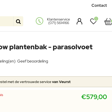
Contact
0
Klantenservice
(071) 5614166
ow plantenbak - parasolvoet
eling(en)
Geef beoordeling
stel met de vertrouwde service
van Veurst
is
€579,00