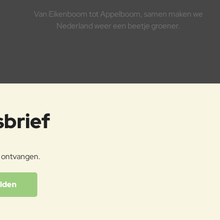
Van Eikenboom tot Appelboom, samen maken we
Nederland weer een beetje groener.
sbrief
e ontvangen.
lden