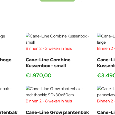
eloven in de optimale mix tussen esthetiek en functionaliteit. O
waarde toevoegen aan uw leven en uw leven comfortabeler maken
s
Binnen 2 - 3 weken in huis
Binnen 2 -
 hoge
Cane-Line Combine
Cane-L
Kussenbox - small
Kussenb
€1.970,00
€3.49
s
Binnen 2 - 8 weken in huis
Binnen 2 -
ntenbak
Cane-Line Grow plantenbak
Cane-Li