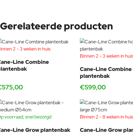
Bij Cane-line is comfort de kernwaarde voor goed design en wij g
een ​​optimale collectie te creëren met unieke producten die 
externe ontwerpers.
Gerelateerde producten
innen 2 - 3 weken in huis
Binnen 2 - 3 weken in hui
Cane-Line Combine
plantenbak
Cane-Line Combine
plantenbak
€575,00
€599,00
p voorraad, snel bezorgd
Binnen 2 - 8 weken in hui
ane-Line Grow plantenbak
Cane-Line Grow pla