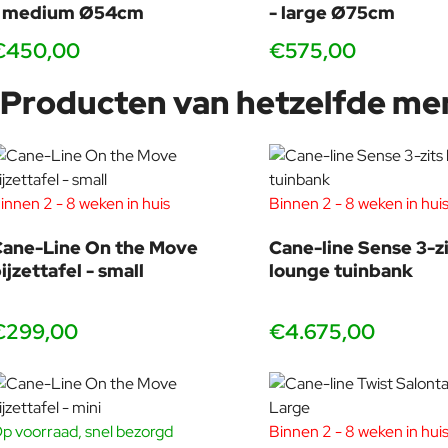
- medium Ø54cm
- large Ø75cm
€450,00
€575,00
Producten van hetzelfde me
innen 2 - 8 weken in huis
Binnen 2 - 8 weken in hui
ane-Line On the Move
Cane-line Sense 3-zi
ijzettafel - small
lounge tuinbank
€299,00
€4.675,00
p voorraad, snel bezorgd
Binnen 2 - 8 weken in hui