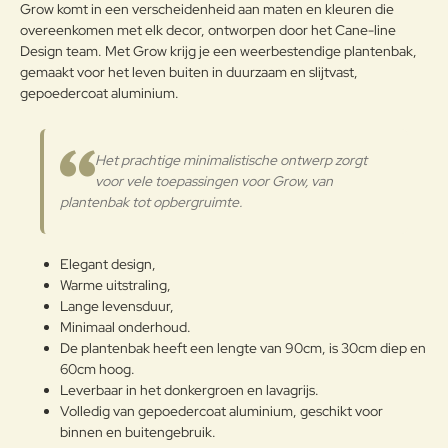
Grow komt in een verscheidenheid aan maten en kleuren die
overeenkomen met elk decor, ontworpen door het Cane-line
Design team. Met Grow krijg je een weerbestendige plantenbak,
gemaakt voor het leven buiten in duurzaam en slijtvast,
Note:
HTML-code wordt niet vertaald!
gepoedercoat aluminium.
Waarderin
Slecht
Goed
Waardering:
g:
Het prachtige minimalistische ontwerp zorgt
Verder
voor vele toepassingen voor Grow, van
plantenbak tot opbergruimte.
Elegant design,
Warme uitstraling,
Lange levensduur,
Minimaal onderhoud.
De plantenbak heeft een lengte van 90cm, is 30cm diep en
60cm hoog.
Leverbaar in het donkergroen en lavagrijs.
Volledig van gepoedercoat aluminium, geschikt voor
binnen en buitengebruik.