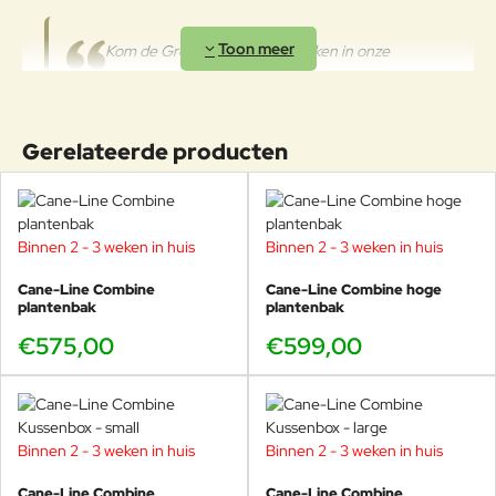
Kom de Grow plantenbak bekijken in onze
showroom, u bent van harte welkom.
Gerelateerde producten
Cane-line ontwerpteam
Bij Cane-line is comfort de kernwaarde voor goed design en wij
geloven in de optimale mix tussen esthetiek en functionaliteit.
Binnen 2 - 3 weken in huis
Binnen 2 - 3 weken in huis
Ons interne ontwerpteam werkt elke dag met dit in gedachten om
een ​​optimale collectie te creëren met unieke producten die
Cane-Line Combine
Cane-Line Combine hoge
waarde toevoegen aan uw leven en uw leven comfortabeler
plantenbak
plantenbak
maken. Het ontwerpteam van Cane-line werkt ook nauw samen
€575,00
€599,00
met onze externe ontwerpers.
Binnen 2 - 3 weken in huis
Binnen 2 - 3 weken in huis
Cane-Line Combine
Cane-Line Combine