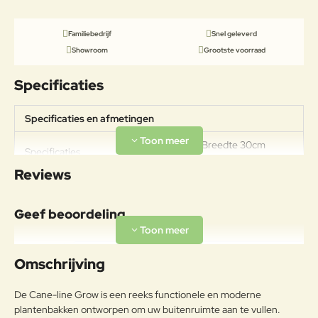
Familiebedrijf
Snel geleverd
Showroom
Grootste voorraad
Specificaties
Specificaties en afmetingen
Lengte 90cm Breedte 30cm
Specificaties
Hoogte 60cm
Reviews
Geef beoordeling
Uw naam:
Omschrijving
Opmerkin
De Cane-line Grow is een reeks functionele en moderne
g:
plantenbakken ontworpen om uw buitenruimte aan te vullen.