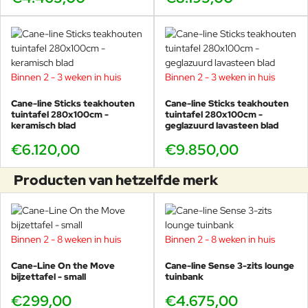
meeldauw wordt geminimaliseerd.
De antibacteriële bescherming in
de kussenkern is het meest
effectief bij een correcte afvoer
van het kussen. Houd er rekening
Binnen 2 - 3 weken in huis
Binnen 2 - 3 weken in huis
mee dat ondanks de antibacteriële
Buitenkussens
bescherming er zich toch schimmel
Cane-line Sticks teakhouten
Cane-line Sticks teakhouten
kan vormen op de binnen- en
tuintafel 280x100cm -
tuintafel 280x100cm -
buitenhoezen als het kussen niet
keramisch blad
geglazuurd lavasteen blad
goed wordt leeggemaakt of
€6.120,00
gereinigd. Als er voedsel of drank
€9.850,00
wordt gemorst, was de plek dan
onmiddellijk met warm zeepsop en
Producten van hetzelfde merk
laat het kussen rechtop drogen.
Hardnekkige vlekken reinigen Voor
hardnekkige vlekken of opgehoopt
vuil, zorgvuldig wassen met een
Binnen 2 - 8 weken in huis
Binnen 2 - 8 weken in huis
aanbevolen vlekverwijderaar, zoals
Vanish (Vanish Oxi Action), en/of
Cane-Line On the Move
Cane-line Sense 3-zits lounge
een hogedrukreiniger met matige
bijzettafel - small
tuinbank
sterkte. Het is een goed idee om
€299,00
de kern uit de hoes te halen en
€4.675,00