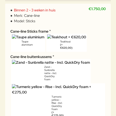
€1.750,00
Binnen 2 - 3 weken in huis
Merk:
Cane-line
Model:
Sticks
Cane-line Sticks frame
Taupe
Teakhout
aluminium
(+
€620,00)
Cane-line buitenkussens
Zand -
Sunbrella
natte - Incl.
QuickDry
foam
Turmeric
yellow -
Rise - Incl.
QuickDry
foam
(+
€275,00)