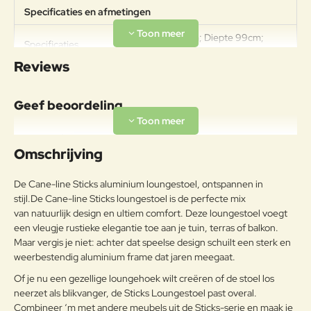
Specificaties en afmetingen
Breedte 94cm; Diepte 99cm;
Specificaties
Hoogte 58cm.Gewicht 15kg.
Reviews
Materiaal
Cane-line biedt een breed scala
Geef beoordeling
aan meubels in gepoedercoat
aluminium. Poedercoating dient als
Uw naam:
Aluminium
beschermlaag die getint is in
Omschrijving
verschillende kleuren. Aluminium
meubels zijn ideaal voor gebruik
Opmerkin
De Cane-line Sticks aluminium loungestoel, ontspannen in
buiten en binnen.
g:
stijl.
De Cane-line Sticks loungestoel is de perfecte mix
Cane-line Natté is een uniek
van natuurlijk design en ultiem comfort. Deze loungestoel voegt
materiaal geproduceerd door
een vleugje rustieke elegantie toe aan je tuin, terras of balkon.
Sunbrella voor Cane-line. Cane-
Maar vergis je niet: achter dat speelse design schuilt een sterk en
line Natté combineert de sterkte
weerbestendig aluminium frame dat jaren meegaat.
Note:
HTML-code wordt niet vertaald!
Buitenkussen
van normale all-weather stoffen
Of je nu een gezellige loungehoek wilt creëren of de stoel los
Waarderin
met de comfortabele zachtheid
Slecht
Goed
Waardering:
g:
neerzet als blikvanger, de Sticks Loungestoel past overal.
van de traditionele Sunbrella
Combineer ‘m met andere meubels uit de Sticks-serie en maak je
stoffen, wat resulteert in een