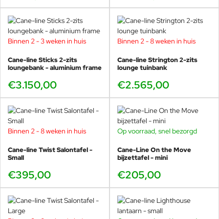
deze apart te wassen en drogen.
Zorg ervoor dat u beide zijden van
de buitenklep schoonmaakt. Houd
er rekening mee dat de
Binnen 2 - 3 weken in huis
Binnen 2 - 8 weken in huis
kussenhoes machinewasbaar is op
30°C.
Cane-line Sticks 2-zits
Cane-line Strington 2-zits
loungebank - aluminium frame
lounge tuinbank
Als u de gouden kleur wilt
behouden, moet u het meubel
€3.150,00
€2.565,00
voor gebruik en regelmatig
behandelen met teak olie en
cleaner. Hoe vaak u de
behandeling nodig hebt, hangt af
van het klimaat en of het meubel
Binnen 2 - 8 weken in huis
Op voorraad, snel bezorgd
op een beschutte plek staat,
bijvoorbeeld onder een dak. Over
Cane-line Twist Salontafel -
Cane-Line On the Move
het algemeen moeten teakhouten
Small
bijzettafel - mini
tafelbladen minstens een paar keer
€395,00
€205,00
per jaar worden gereinigd en
behandeld. Als uw teakhouten
meubel zilvergrijs of zwart wordt
aan het oppervlak, kunt u het
reinigen met een aanbevolen