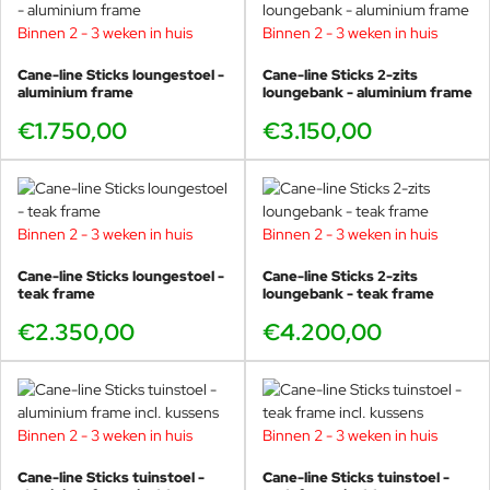
afwerking beschadigen. Vazen,
Binnen 2 - 3 weken in huis
Binnen 2 - 3 weken in huis
glas en soortgelijke items kunnen
vlekken op het oppervlak
Cane-line Sticks loungestoel -
Cane-line Sticks 2-zits
veroorzaken als er gedurende
aluminium frame
loungebank - aluminium frame
meerdere dagen vocht onder het
item zit. Zorg ervoor dat het
€1.750,00
€3.150,00
oppervlak schoon en droog blijft als
er meerdere dagen spullen/items
Aluminium
op tafel worden gezet. Uw
meubels kunnen het hele jaar
buiten blijven staan, maar het is het
Binnen 2 - 3 weken in huis
Binnen 2 - 3 weken in huis
beste om ze tijdens de
wintermaanden of tijdens perioden
Cane-line Sticks loungestoel -
Cane-line Sticks 2-zits
teak frame
loungebank - teak frame
dat de meubels niet worden
gebruikt, onder een meubelhoes
€2.350,00
€4.200,00
op te bergen. Houd er echter
rekening mee dat er condensatie
kan ontstaan ​​onder de
meubelhoes, wat schimmel en
meeldauw kan veroorzaken. Zorg
Binnen 2 - 3 weken in huis
Binnen 2 - 3 weken in huis
er daarom voor dat u de hoes van
de meubels afhaalt om een ​​goede
Cane-line Sticks tuinstoel -
Cane-line Sticks tuinstoel -