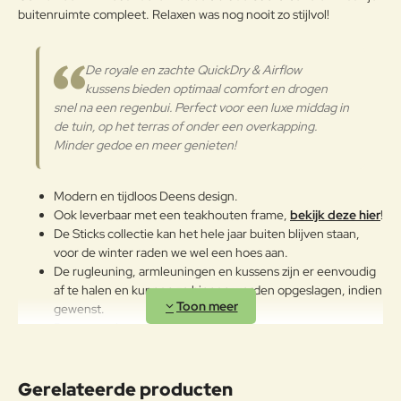
buitenruimte compleet. Relaxen was nog nooit zo stijlvol!
zachte maar toch duurzame stof.
Verder
Cane-line teak is goedgekeurd en
wordt gekapt volgens het SVLK –
De royale en zachte QuickDry & Airflow
Sistem Verifikasi Legalitas Kayu
kussens bieden optimaal comfort en drogen
(Indonesië’s hout legaliteits
snel na een regenbui. Perfect voor een luxe middag in
garantiesysteem)
de tuin, op het terras of onder een overkapping.
certificeringssysteem. Dit is een
Minder gedoe en meer genieten!
garantie dat de teakproductie
verantwoord bosbeheer
ondersteunt. Teak is een hardhout
Modern en tijdloos Deens design.
dat ideaal is voor buitengebruik
Ook leverbaar met een teakhouten frame,
bekijk deze hier
!
vanwege het hoge oliegehalte.
De Sticks collectie kan het hele jaar buiten blijven staan,
Onze teakhouten meubels worden
voor de winter raden we wel een hoes aan.
onbehandeld geleverd. Als de
De rugleuning, armleuningen en kussens zijn er eenvoudig
Teak
meubelen onbehandeld blijven, zal
af te halen en kunnen zo binnen worden opgeslagen, indien
het teakhout na verloop van tijd
gewenst.
patineren en lichtgrijs van kleur
Droogt snel na een regenbui.
worden. Als u de originele gouden
Lange levensduur.
kleur wilt behouden, raden wij u
Minimaal onderhoud en reiniging.
aan om teakhouten meubels te
Combineer deze stoel met de
Sticks 2-zits loungebank
en
Gerelateerde producten
behandelen met een aanbevolen