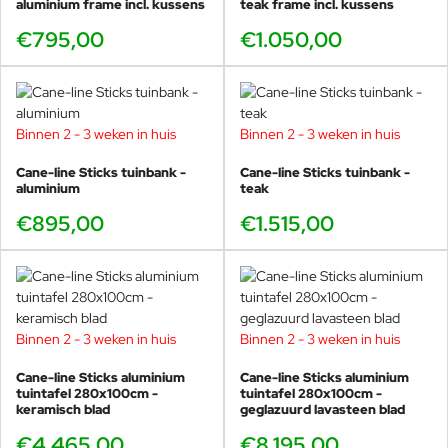
luchtcirculatie te garanderen en
aluminium frame incl. kussens
teak frame incl. kussens
condensatie te minimaliseren.
€795,00
€1.050,00
Indien mogelijk is het het beste om
uw meubels tijdens de
wintermaanden binnen op te
bergen om ze te beschermen
tegen de elementen.
Binnen 2 - 3 weken in huis
Binnen 2 - 3 weken in huis
Omdat het product gedurende
Cane-line Sticks tuinbank -
Cane-line Sticks tuinbank -
langere tijd buiten wordt gebruikt,
aluminium
teak
is regelmatige reiniging met een
€895,00
€1.515,00
zachte borstel en zeepsop
belangrijk. Dit zorgt ervoor dat
oppervlakkig vuil en vuil, zoals
bladeren, bessen, stuifmeel en
vogelpoep, worden verwijderd
voordat ze de kans krijgen zich op
Binnen 2 - 3 weken in huis
Binnen 2 - 3 weken in huis
te hopen en moeilijker te
verwijderen zijn. Het is belangrijk
Cane-line Sticks aluminium
Cane-line Sticks aluminium
om uw kussens altijd rechtop te
tuintafel 280x100cm -
tuintafel 280x100cm -
plaatsen als u ze niet gebruikt. Dit
keramisch blad
geglazuurd lavasteen blad
zorgt voor een optimale drainage,
€4.465,00
€8.195,00
waardoor de kans op schimmel en