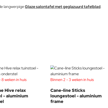
de langwerpige
Glaze salontafel met geglazuurd tafelblad
.
Aluminium meubels vereisen over het algemeen een minimum
aan onderhoud. Als de meubels in de buurt van de kust worden
opgeslagen, moeten ze vaker worden schoongemaakt met
schoon water en zeep. Wees niet te ruw met uw meubels om te
voorkomen dat er deuken ontstaan, omdat dit de
poedercoating kan beschadigen. In het ergste geval kan vocht
het aluminium bereiken en de afwerking beschadigen. Vazen,
glas en soortgelijke items kunnen vlekken op het oppervlak
veroorzaken als er gedurende meerdere dagen vocht onder
het item zit. Zorg ervoor dat het oppervlak schoon en droog
blijft als er meerdere dagen spullen/items op tafel worden
gezet. Uw meubels kunnen het hele jaar buiten blijven staan,
elen? U bent van harte welkom in onze showroom in Voorschoten
maar het is het beste om ze tijdens de wintermaanden of
 8 weken in huis
Binnen 2 - 3 weken in huis
tijdens perioden dat de meubels niet worden gebruikt, onder
een meubelhoes op te bergen. Houd er echter rekening mee
ne Hive relax
Cane-line Sticks
dat er condensatie kan ontstaan ​​onder de meubelhoes, wat
el - aluminium
loungestoel - aluminium
schimmel en meeldauw kan veroorzaken. Zorg er daarom voor
el
frame
dat u de hoes van de meubels afhaalt om een ​​goede