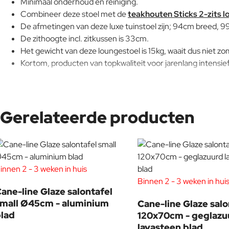
Minimaal onderhoud en reiniging.
Combineer deze stoel met de
teakhouten Sticks 2-zits 
De afmetingen van deze luxe tuinstoel zijn; 94cm breed, 
De zithoogte incl. zitkussen is 33cm.
Het gewicht van deze loungestoel is 15kg, waait dus niet z
Kortom, producten van topkwaliteit voor jarenlang intensie
Bekijk de prachtige Sticks collectie van Cane-line in 
Gerelateerde producten
Cane-line dealer van Nederland.
Heeft u vragen over de Sticks serie, het merk Cane-line, of wil
om even rond te kijken of voor vrijblijvend advies.
innen 2 - 3 weken in huis
Binnen 2 - 3 weken in hui
ane-line Glaze salontafel
mall Ø45cm - aluminium
Cane-line Glaze salo
lad
120x70cm - geglazu
lavasteen blad