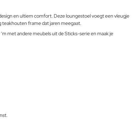
Sunbrella voor Cane-line. Cane-line Natté combineert de
sterkte van normale all-weather stoffen met de comfortabele
k design en ultiem comfort. Deze loungestoel voegt een vleugje
zachtheid van de traditionele Sunbrella stoffen, wat resulteert
ndig teakhouten frame dat jaren meegaat.
in een zachte maar toch duurzame stof.
er ‘m met andere meubels uit de Sticks-serie en maak je
Cane-line teak is goedgekeurd en wordt gekapt volgens het
L-code wordt niet vertaald!
SVLK – Sistem Verifikasi Legalitas Kayu (Indonesië’s hout
legaliteits garantiesysteem) certificeringssysteem. Dit is een
Goed
garantie dat de teakproductie verantwoord bosbeheer
ondersteunt. Teak is een hardhout dat ideaal is voor
buitengebruik vanwege het hoge oliegehalte. Onze
teakhouten meubels worden onbehandeld geleverd. Als de
meubelen onbehandeld blijven, zal het teakhout na verloop van
tijd patineren en lichtgrijs van kleur worden. Als u de originele
gouden kleur wilt behouden, raden wij u aan om teakhouten
meubels te behandelen met een aanbevolen teak sealant.
Houd er rekening mee dat teakhout een natuurproduct is en
nst.
daarom blijft veranderen. Dit betekent dat er kleine scheurtjes
kunnen ontstaan ​​door droging en dat de latten licht kunnen
vervormen.