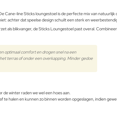
Opmerking:
Buitenkussen
De Cane-line Sticks loungestoel is de perfecte mix van natuurlij
 je niet: achter dat speelse design schuilt een sterk en weerbeste
eerzet als blikvanger, de Sticks Loungestoel past overal. Combine
Note:
HTM
Waardering:
Slecht
Waardering:
en optimaal comfort en drogen snel na een
p het terras of onder een overkapping. Minder gedoe
Verder
Teak
voor de winter raden we wel een hoes aan.
 af te halen en kunnen zo binnen worden opgeslagen, indien gewe