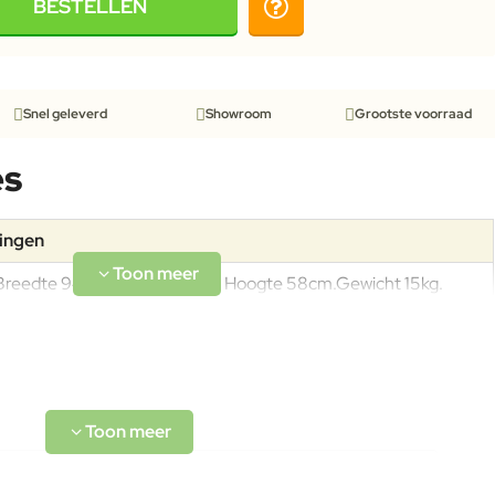
BESTELLEN
Snel geleverd
Showroom
Grootste voorraad
es
tingen
Breedte 94cm; Diepte 99cm; Hoogte 58cm.Gewicht 15kg.
Cane-line biedt een breed scala aan meubels in gepoedercoat
aluminium. Poedercoating dient als beschermlaag die getint is
in verschillende kleuren. Aluminium meubels zijn ideaal voor
gebruik buiten en binnen.
Cane-line Natté is een uniek materiaal geproduceerd door