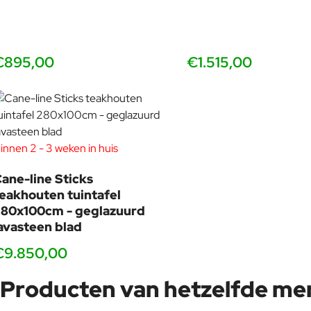
€895,00
€1.515,00
innen 2 - 3 weken in huis
ane-line Sticks
eakhouten tuintafel
80x100cm - geglazuurd
avasteen blad
€9.850,00
Producten van hetzelfde me