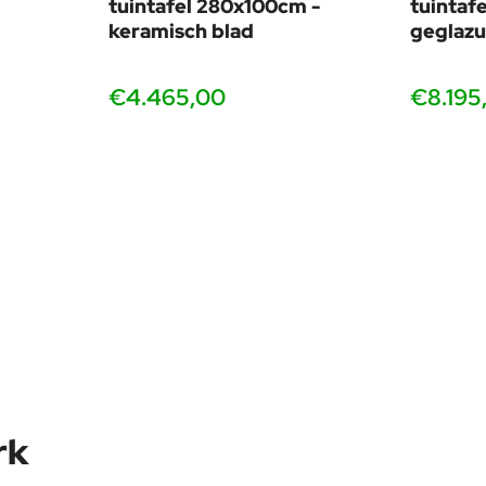
tuintafel 280x100cm -
tuintaf
keramisch blad
geglazu
€4.465,00
€8.195
rk