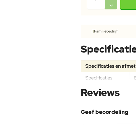
Familiebedrijf
Specificati
Specificaties en afme
Specificaties
Reviews
Materiaal
Geef beoordeling
Aluminium
Uw naam: