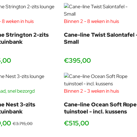
zijn om het te schuren voordat u het reinigt en behandelt.
Reinig dagelijks met een vochtige doek, water en afwasmiddel.
U kunt ook een oplossing van zeepvlokken gebruiken om het
hout te verzadigen, zodat het meubel minder snel vlekken
 8 weken in huis
Binnen 2 - 8 weken in huis
krijgt. U kunt ook een lauwe doek of een zachte spons
gebruiken om uw teakhouten meubelen te reinigen.Er zijn
ne Strington 2-zits
Cane-line Twist Salontafel 
verschillende manieren om uw meubels in de herfst- en
tuinbank
Small
wintermaanden op de juiste manier op te bergen voor
maximale bescherming en om de schoonmaak in het voorjaar
5,00
€395,00
gemakkelijker te maken. 1. Het is het beste om uw meubels op
te slaan op een overdekt terras, patio of carport, waar ze
beschermd zijn tegen de elementen. 2. U kunt ze ook buiten
laten staan ​​onder een meubelhoes. Houd er echter rekening
mee dat er condensatie kan ontstaan ​​onder de meubelhoes,
ad, snel bezorgd
Binnen 2 - 3 weken in huis
-40%
wat schimmel en meeldauw kan veroorzaken. Zorg er daarom
voor dat u af en toe de hoes van de meubels af tilt om een ​​
ne Nest 3-zits
Cane-line Ocean Soft Rope
goede luchtcirculatie te garanderen en condensatie te
tuinbank
tuinstoel - incl. kussens
minimaliseren.
9,00
€515,00
€3.715,00