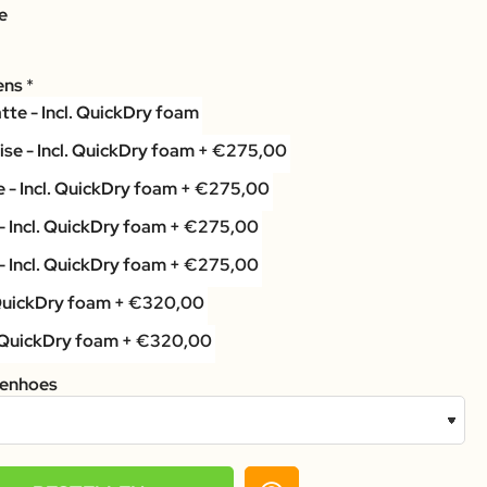
e
ens
tenhoes