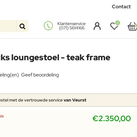
Contact
0
Klantenservice
(071) 5614166
cks loungestoel - teak frame
eling(en)
Geef beoordeling
stel met de vertrouwde service
van Veurst
is
€2.350,00