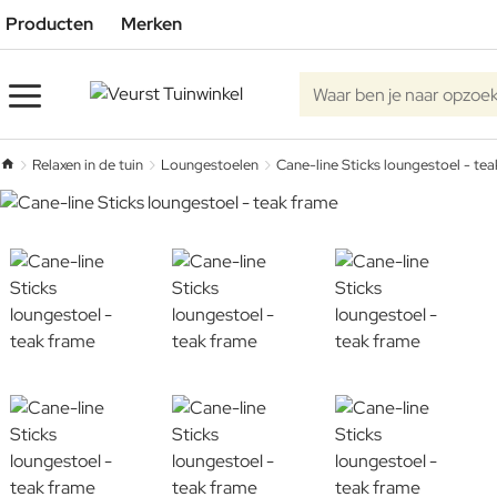
Producten
Merken
Waar ben je naar opzoe
Relaxen in de tuin
Loungestoelen
Cane-line Sticks loungestoel - te
home