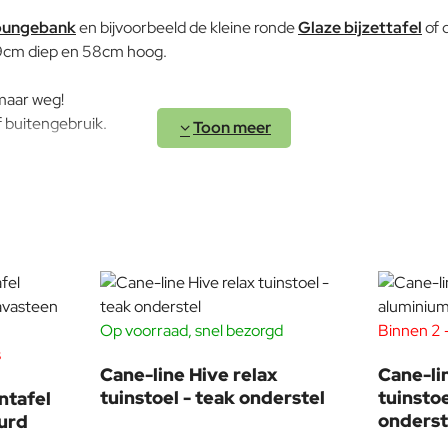
Onderhoudsadvies
loungebank
en bijvoorbeeld de kleine ronde
Glaze bijzettafel
of 
99cm diep en 58cm hoog.
omaar weg!
f buitengebruik.
onze showroom in Voorschoten, wij zijn de grootste
Aluminium
t u zich misschien oriënteren op verschillende soorten loungesto
Op voorraad, snel bezorgd
Binnen 2 -
s
Cane-line Hive relax
Cane-li
tuinstoel - teak onderstel
tuinsto
ntafel
onderst
urd