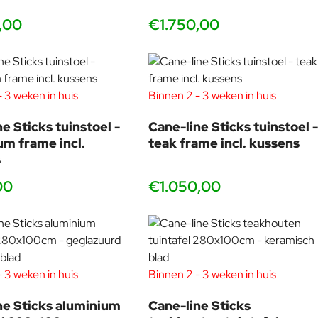
luchtcirculatie te garanderen en condensatie te minimaliseren.
Indien mogelijk is het het beste om uw meubels tijdens de
,00
€1.750,00
wintermaanden binnen op te bergen om ze te beschermen
tegen de elementen.
Omdat het product gedurende langere tijd buiten wordt
gebruikt, is regelmatige reiniging met een zachte borstel en
 3 weken in huis
Binnen 2 - 3 weken in huis
zeepsop belangrijk. Dit zorgt ervoor dat oppervlakkig vuil en
vuil, zoals bladeren, bessen, stuifmeel en vogelpoep, worden
e Sticks tuinstoel -
Cane-line Sticks tuinstoel 
verwijderd voordat ze de kans krijgen zich op te hopen en
um frame incl.
teak frame incl. kussens
moeilijker te verwijderen zijn. Het is belangrijk om uw kussens
s
altijd rechtop te plaatsen als u ze niet gebruikt. Dit zorgt voor
00
€1.050,00
een optimale drainage, waardoor de kans op schimmel en
meeldauw wordt geminimaliseerd. De antibacteriële
bescherming in de kussenkern is het meest effectief bij een
correcte afvoer van het kussen. Houd er rekening mee dat
ondanks de antibacteriële bescherming er zich toch schimmel
kan vormen op de binnen- en buitenhoezen als het kussen niet
 3 weken in huis
Binnen 2 - 3 weken in huis
goed wordt leeggemaakt of gereinigd. Als er voedsel of drank
wordt gemorst, was de plek dan onmiddellijk met warm
ne Sticks aluminium
Cane-line Sticks
zeepsop en laat het kussen rechtop drogen. Hardnekkige