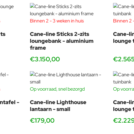
Teak
s
Binnen 2 - 3 weken in huis
Binnen 2 -
ts
Cane-line Sticks 2-zits
Cane-li
loungebank - aluminium
lounge 
frame
€3.150,00
€2.56
s
Op voorraad, snel bezorgd
Op voorra
ntafel -
Cane-line Lighthouse
Cane-li
lantaarn - small
lounge 
€179,00
€2.22