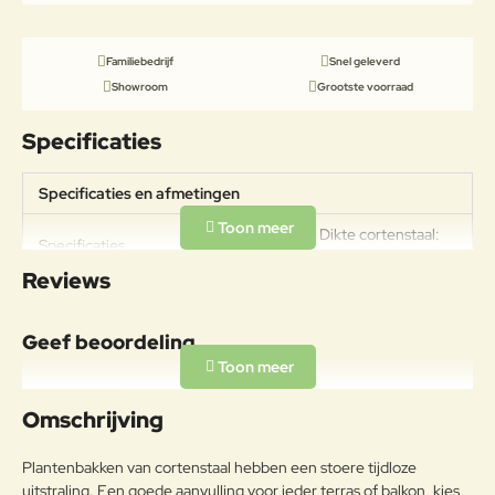
Familiebedrijf
Snel geleverd
Showroom
Grootste voorraad
Specificaties
Specificaties en afmetingen
Gewicht: 47kg Dikte cortenstaal:
Specificaties
2mm
Reviews
Geef beoordeling
Uw naam:
Omschrijving
Opmerkin
Plantenbakken van cortenstaal hebben een stoere tijdloze
g:
uitstraling. Een goede aanvulling voor ieder terras of balkon, kies