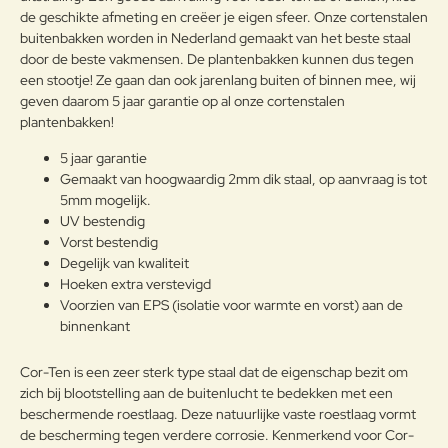
de geschikte afmeting en creëer je eigen sfeer. Onze cortenstalen
buitenbakken worden in Nederland gemaakt van het beste staal
door de beste vakmensen. De plantenbakken kunnen dus tegen
een stootje! Ze gaan dan ook jarenlang buiten of binnen mee, wij
Note:
HTML-code wordt niet vertaald!
geven daarom 5 jaar garantie op al onze cortenstalen
Waarderin
Slecht
Goed
plantenbakken!
Waardering:
g:
5 jaar garantie
Gemaakt van hoogwaardig 2mm dik staal, op aanvraag is tot
Verder
5mm mogelijk.
UV bestendig
Vorst bestendig
Degelijk van kwaliteit
Hoeken extra verstevigd
Voorzien van EPS (isolatie voor warmte en vorst) aan de
binnenkant
Cor-Ten is een zeer sterk type staal dat de eigenschap bezit om
zich bij blootstelling aan de buitenlucht te bedekken met een
beschermende roestlaag. Deze natuurlijke vaste roestlaag vormt
de bescherming tegen verdere corrosie. Kenmerkend voor Cor-