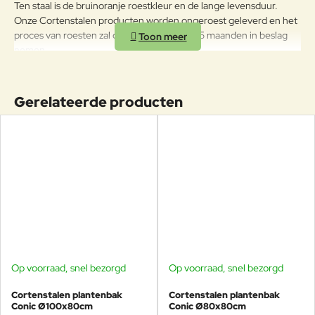
Ten staal is de bruinoranje roestkleur en de lange levensduur.
Onze Cortenstalen producten worden ongeroest geleverd en het
proces van roesten zal daarna ongeveer 4-5 maanden in beslag
nemen.
Standaard zijn de potten voorzien van voetjes van 15 mm hoogte.
De cortenstalen plantenbakken van Veurst zijn standaard voorzien
Gerelateerde producten
van gaatjes voor waterafvoer. Zo kan het overtollige regenwater
altijd worden afgevoerd.
Op voorraad, snel bezorgd
Op voorraad, snel bezorgd
Cortenstalen plantenbak
Cortenstalen plantenbak
Conic Ø100x80cm
Conic Ø80x80cm