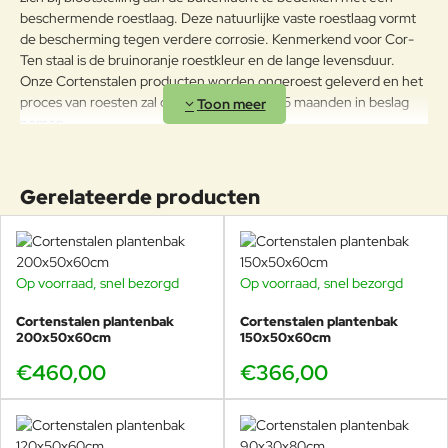
beschermende roestlaag. Deze natuurlijke vaste roestlaag vormt
de bescherming tegen verdere corrosie. Kenmerkend voor Cor-
Ten staal is de bruinoranje roestkleur en de lange levensduur.
Onze Cortenstalen producten worden ongeroest geleverd en het
proces van roesten zal daarna ongeveer 4-5 maanden in beslag
nemen.
Standaard zijn de potten voorzien van voetjes van 15 mm hoogte.
Het model “Andes” is ook verkrijgbaar met poten van 90mm
Gerelateerde producten
hoogte.
De cortenstalen plantenbakken van Veurst zijn standaard voorzien
van gaatjes voor waterafvoer. Zo kan het overtollige regenwater
altijd worden afgevoerd.
Op voorraad, snel bezorgd
Op voorraad, snel bezorgd
Cortenstalen plantenbak
Cortenstalen plantenbak
200x50x60cm
150x50x60cm
€460,00
€366,00