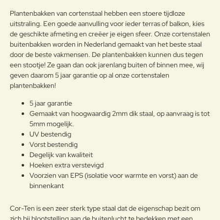
Opmerkin
Plantenbakken van cortenstaal hebben een stoere tijdloze
g:
uitstraling. Een goede aanvulling voor ieder terras of balkon, kies
de geschikte afmeting en creëer je eigen sfeer. Onze cortenstalen
buitenbakken worden in Nederland gemaakt van het beste staal
door de beste vakmensen. De plantenbakken kunnen dus tegen
een stootje! Ze gaan dan ook jarenlang buiten of binnen mee, wij
Note:
HTML-code wordt niet vertaald!
geven daarom 5 jaar garantie op al onze cortenstalen
Waarderin
Slecht
Goed
plantenbakken!
Waardering:
g:
5 jaar garantie
Gemaakt van hoogwaardig 2mm dik staal, op aanvraag is tot
Verder
5mm mogelijk.
UV bestendig
Vorst bestendig
Degelijk van kwaliteit
Hoeken extra verstevigd
Voorzien van EPS (isolatie voor warmte en vorst) aan de
binnenkant
Cor-Ten is een zeer sterk type staal dat de eigenschap bezit om
zich bij blootstelling aan de buitenlucht te bedekken met een