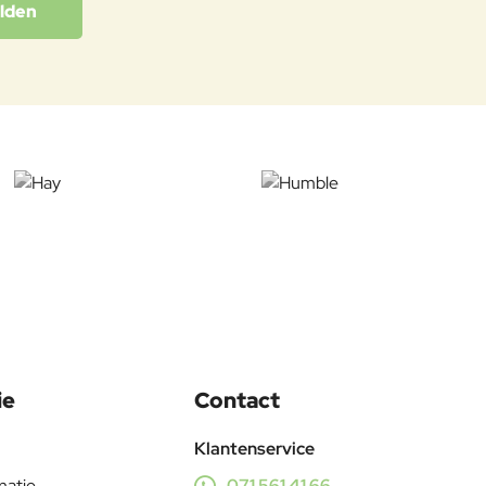
lden
ie
Contact
Klantenservice
matie
071 561 41 66