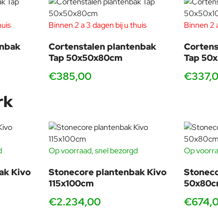
huis
Binnen 2 a 3 dagen bij u thuis
Binnen 2 a
enbak
Cortenstalen plantenbak
Cortens
Tap 50x50x80cm
Tap 50
€385,00
€337,
rk
d
Op voorraad, snel bezorgd
Op voorra
ak Kivo
Stonecore plantenbak Kivo
Stoneco
115x100cm
50x80
€2.234,00
€674,