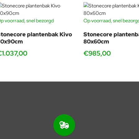
p voorraad, snel bezorgd
Op voorraad, snel bezorg
tonecore plantenbak Kivo
Stonecore plantenb
70x90cm
80x60cm
€1.037,00
€985,00