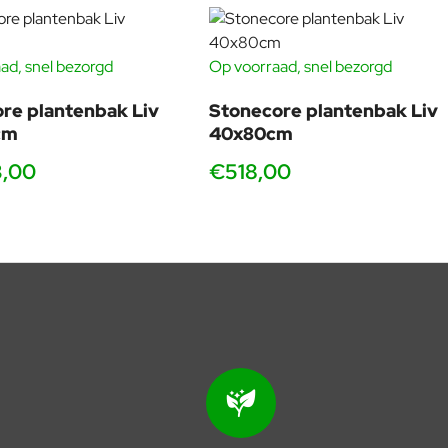
ad, snel bezorgd
Op voorraad, snel bezorgd
re plantenbak Liv
Stonecore plantenbak Liv
cm
40x80cm
3,00
€518,00