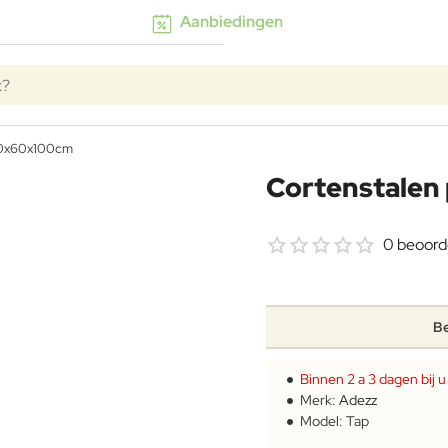
Aanbiedingen
k?
 60x60x100cm
Cortenstalen
0 beoord
Be
Binnen 2 a 3 dagen bij u
Merk:
Adezz
Model:
Tap