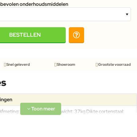
anbevolen onderhoudsmiddelen
BESTELLEN
Snel geleverd
Showroom
Grootste voorraad
es
tingen
Afmeting: 60x60x100cm Gewicht: 37kg Dikte cortenstaal:
2mm Bovenrand: 5x2,5cm