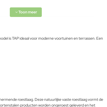
 model is TAP ideaal voor moderne voortuinen en terrassen. Een
L-code wordt niet vertaald!
Goed
schermende roestlaag. Deze natuurlijke vaste roestlaag vormt de
rtenstalen producten worden ongeroest geleverd en het