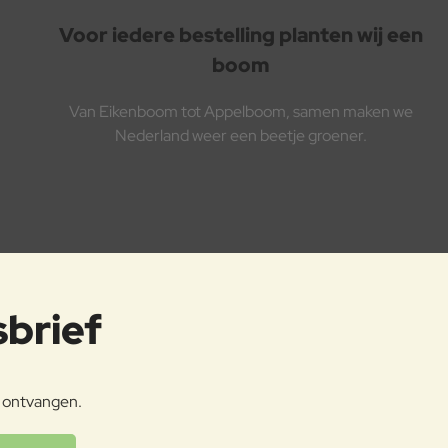
Voor iedere bestelling planten wij een
boom
Van Eikenboom tot Appelboom, samen maken we
Nederland weer een beetje groener.
sbrief
e ontvangen.