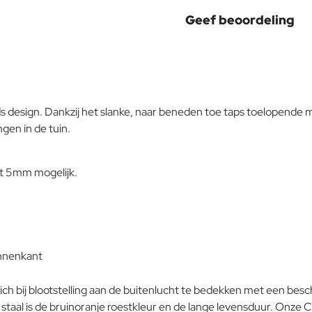
Geef beoordeling
Uw naam:
Opmerking:
ds design. Dankzij het slanke, naar beneden toe taps toelopende
gen in de tuin.
Note:
HTM
ot 5mm mogelijk.
Waardering:
Slecht
Waardering:
Verder
innenkant
zich bij blootstelling aan de buitenlucht te bedekken met een be
aal is de bruinoranje roestkleur en de lange levensduur.
Onze Co