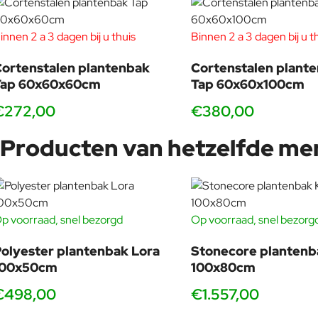
innen 2 a 3 dagen bij u thuis
Binnen 2 a 3 dagen bij u t
ortenstalen plantenbak
Cortenstalen plant
Tap 60x60x60cm
Tap 60x60x100cm
€272,00
€380,00
Producten van hetzelfde me
p voorraad, snel bezorgd
Op voorraad, snel bezorg
olyester plantenbak Lora
Stonecore plantenb
100x50cm
100x80cm
€498,00
€1.557,00