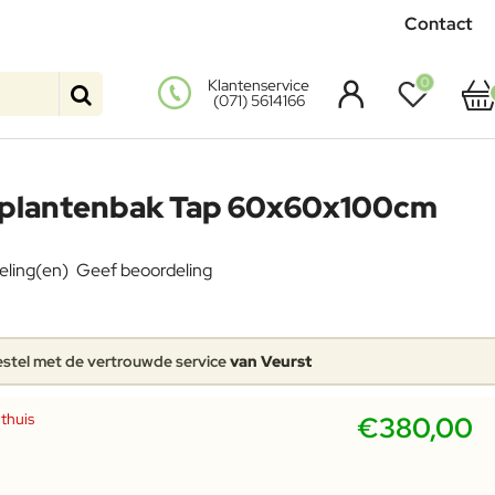
Contact
0
Klantenservice
(071) 5614166
 plantenbak Tap 60x60x100cm
eling(en)
Geef beoordeling
stel met de vertrouwde service
van Veurst
 thuis
€380,00