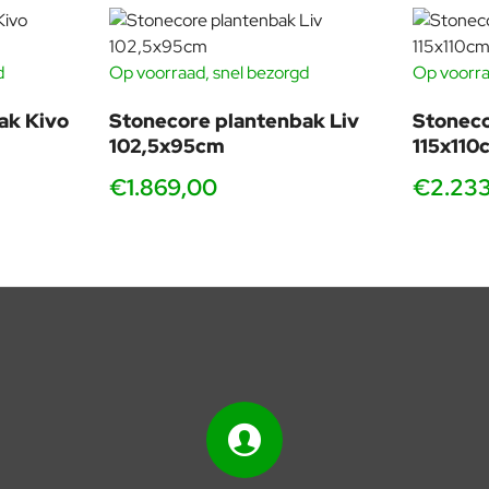
d
Op voorraad, snel bezorgd
Op voorra
ak Kivo
Stonecore plantenbak Liv
Stoneco
102,5x95cm
115x110
€1.869,00
€2.23