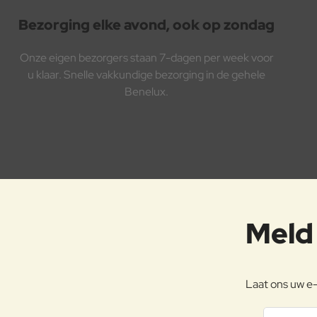
Bezorging elke avond, ook op zondag
Onze eigen bezorgers staan 7-dagen per week voor
u klaar. Snelle vakkundige bezorging in de gehele
Benelux.
Meld 
Laat ons uw e-
Jouw emai