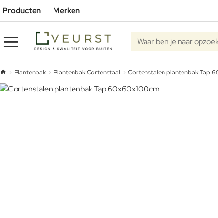
Producten
Merken
Waar ben je naar opzoe
Plantenbak
Plantenbak Cortenstaal
Cortenstalen plantenbak Tap
home