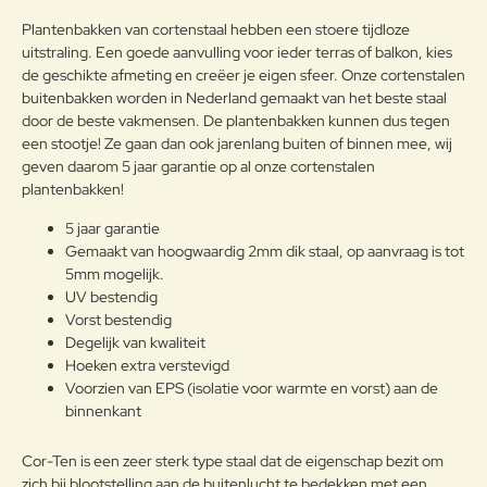
Opmerkin
Plantenbakken van cortenstaal hebben een stoere tijdloze
g:
uitstraling. Een goede aanvulling voor ieder terras of balkon, kies
de geschikte afmeting en creëer je eigen sfeer. Onze cortenstalen
buitenbakken worden in Nederland gemaakt van het beste staal
door de beste vakmensen. De plantenbakken kunnen dus tegen
een stootje! Ze gaan dan ook jarenlang buiten of binnen mee, wij
Note:
HTML-code wordt niet vertaald!
geven daarom 5 jaar garantie op al onze cortenstalen
Waarderin
Slecht
Goed
plantenbakken!
Waardering:
g:
5 jaar garantie
Gemaakt van hoogwaardig 2mm dik staal, op aanvraag is tot
Verder
5mm mogelijk.
UV bestendig
Vorst bestendig
Degelijk van kwaliteit
Hoeken extra verstevigd
Voorzien van EPS (isolatie voor warmte en vorst) aan de
binnenkant
Cor-Ten is een zeer sterk type staal dat de eigenschap bezit om
zich bij blootstelling aan de buitenlucht te bedekken met een