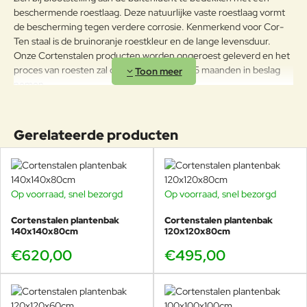
beschermende roestlaag. Deze natuurlijke vaste roestlaag vormt
de bescherming tegen verdere corrosie. Kenmerkend voor Cor-
Ten staal is de bruinoranje roestkleur en de lange levensduur.
Onze Cortenstalen producten worden ongeroest geleverd en het
proces van roesten zal daarna ongeveer 4-5 maanden in beslag
nemen.
Standaard zijn de potten voorzien van voetjes van 15 mm hoogte.
Het model “Andes” is ook verkrijgbaar met poten van 90mm
Gerelateerde producten
hoogte.
De cortenstalen plantenbakken van Veurst zijn standaard voorzien
van gaatjes voor waterafvoer. Zo kan het overtollige regenwater
altijd worden afgevoerd.
Op voorraad, snel bezorgd
Op voorraad, snel bezorgd
Cortenstalen plantenbak
Cortenstalen plantenbak
140x140x80cm
120x120x80cm
€620,00
€495,00