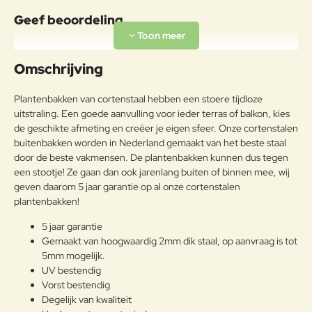
Geef beoordeling
Uw naam:
Omschrijving
Opmerkin
Plantenbakken van cortenstaal hebben een stoere tijdloze
g:
uitstraling. Een goede aanvulling voor ieder terras of balkon, kies
de geschikte afmeting en creëer je eigen sfeer. Onze cortenstalen
buitenbakken worden in Nederland gemaakt van het beste staal
door de beste vakmensen. De plantenbakken kunnen dus tegen
een stootje! Ze gaan dan ook jarenlang buiten of binnen mee, wij
Note:
HTML-code wordt niet vertaald!
geven daarom 5 jaar garantie op al onze cortenstalen
Waarderin
Slecht
Goed
plantenbakken!
Waardering:
g:
5 jaar garantie
Gemaakt van hoogwaardig 2mm dik staal, op aanvraag is tot
Verder
5mm mogelijk.
UV bestendig
Vorst bestendig
Degelijk van kwaliteit