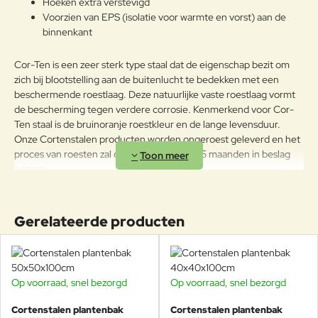
Hoeken extra verstevigd
Voorzien van EPS (isolatie voor warmte en vorst) aan de
binnenkant
Cor-Ten is een zeer sterk type staal dat de eigenschap bezit om
zich bij blootstelling aan de buitenlucht te bedekken met een
beschermende roestlaag. Deze natuurlijke vaste roestlaag vormt
de bescherming tegen verdere corrosie. Kenmerkend voor Cor-
Ten staal is de bruinoranje roestkleur en de lange levensduur.
Onze Cortenstalen producten worden ongeroest geleverd en het
proces van roesten zal daarna ongeveer 4-5 maanden in beslag
nemen.
Standaard zijn de potten voorzien van voetjes van 15 mm hoogte.
Het model “Andes” is ook verkrijgbaar met poten van 90mm
Gerelateerde producten
hoogte.
De cortenstalen plantenbakken van Veurst zijn standaard voorzien
van gaatjes voor waterafvoer. Zo kan het overtollige regenwater
altijd worden afgevoerd.
Op voorraad, snel bezorgd
Op voorraad, snel bezorgd
Cortenstalen plantenbak
Cortenstalen plantenbak