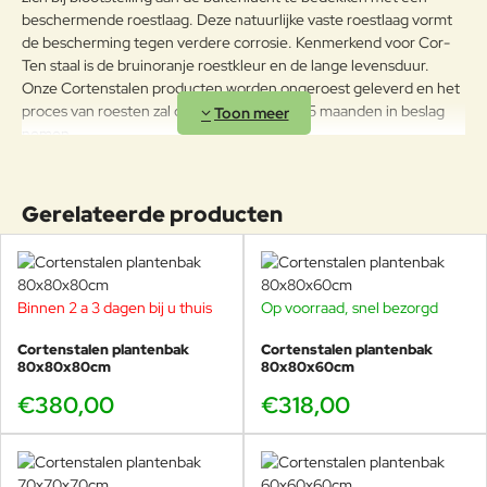
beschermende roestlaag. Deze natuurlijke vaste roestlaag vormt
de bescherming tegen verdere corrosie. Kenmerkend voor Cor-
Ten staal is de bruinoranje roestkleur en de lange levensduur.
Onze Cortenstalen producten worden ongeroest geleverd en het
proces van roesten zal daarna ongeveer 4-5 maanden in beslag
nemen.
Standaard zijn de potten voorzien van voetjes van 15 mm hoogte.
Het model “Andes” is ook verkrijgbaar met poten van 90mm
Gerelateerde producten
hoogte.
De cortenstalen plantenbakken van Veurst zijn standaard voorzien
van gaatjes voor waterafvoer. Zo kan het overtollige regenwater
altijd worden afgevoerd.
Binnen 2 a 3 dagen bij u thuis
Op voorraad, snel bezorgd
Cortenstalen plantenbak
Cortenstalen plantenbak
80x80x80cm
80x80x60cm
€380,00
€318,00