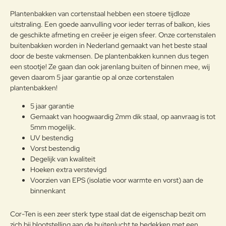
Opmerkin
Plantenbakken van cortenstaal hebben een stoere tijdloze
g:
uitstraling. Een goede aanvulling voor ieder terras of balkon, kies
de geschikte afmeting en creëer je eigen sfeer. Onze cortenstalen
buitenbakken worden in Nederland gemaakt van het beste staal
door de beste vakmensen. De plantenbakken kunnen dus tegen
een stootje! Ze gaan dan ook jarenlang buiten of binnen mee, wij
Note:
HTML-code wordt niet vertaald!
geven daarom 5 jaar garantie op al onze cortenstalen
Waarderin
Slecht
Goed
plantenbakken!
Waardering:
g:
5 jaar garantie
Gemaakt van hoogwaardig 2mm dik staal, op aanvraag is tot
Verder
5mm mogelijk.
UV bestendig
Vorst bestendig
Degelijk van kwaliteit
Hoeken extra verstevigd
Voorzien van EPS (isolatie voor warmte en vorst) aan de
binnenkant
Cor-Ten is een zeer sterk type staal dat de eigenschap bezit om
zich bij blootstelling aan de buitenlucht te bedekken met een