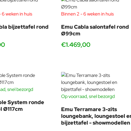
 6 weken in huis
Binnen 2 - 6 weken in huis
la bijzettafel rond
Emu Cabla salontafel rond
Ø99cm
00
€1.469,00
irecte samenwerking met Italië en diepgaande kennis van de
ad, snel bezorgd
Op voorraad, snel bezorgd
BUNDELKORTING
ble System ronde
SHOWMODEL
 verkooppartners van dit iconische Italiaanse merk.
el Ø117cm
Emu Terramare 3-zits
-40
loungebank, loungestoel e
bijzettafel - showmodellen