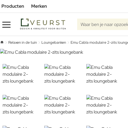
Producten
Merken
Waar ben je naar opzoe
Relaxen in de tuin
Loungebanken
Emu Cabla modulaire 2-zits loun
home