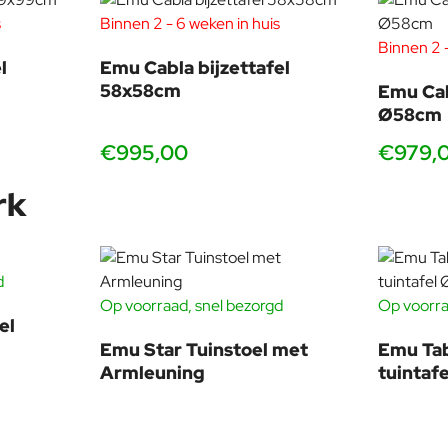
s
Binnen 2 - 6 weken in huis
Binnen 2 -
l
Emu Cabla bijzettafel
58x58cm
Emu Cab
Ø58cm
€995,00
€979,
kt over de
grootste Emu-voorraad wereldwijd
. Dankzij onze d
ungeopstelling.
rk
d
-18%
Op voorraad, snel bezorgd
Op voorra
-20%
el
Emu Star Tuinstoel met
Emu Ta
werking met Emu. Wij behoren tot de belangrijkste internationale
Armleuning
tuintaf