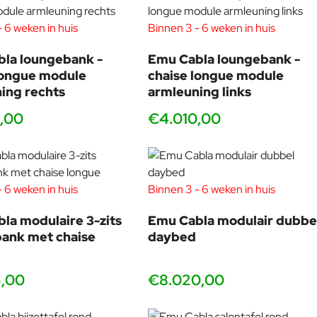
 6 weken in huis
Binnen 3 - 6 weken in huis
la loungebank -
Emu Cabla loungebank -
longue module
chaise longue module
ing rechts
armleuning links
,00
€4.010,00
water en een mild reinigingsmiddel. Dankzij de speciale
 6 weken in huis
Binnen 3 - 6 weken in huis
rdige uitstraling behoudt.
la modulaire 3-zits
Emu Cabla modulair dubbe
ank met chaise
daybed
5,00
€8.020,00