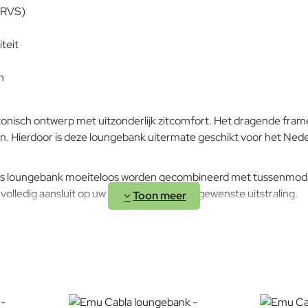
 (RVS)
teit
n
isch ontwerp met uitzonderlijk zitcomfort. Het dragende frame is
an. Hierdoor is deze loungebank uitermate geschikt voor het Nede
2-zits loungebank moeiteloos worden gecombineerd met tussenmod
volledig aansluit op uw ruimte, gebruik en gewenste uitstraling.
, comfortabel en gebouwd om generaties mee te