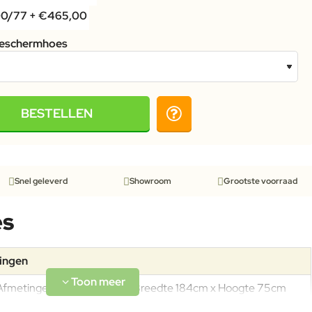
eschermhoes
BESTELLEN
Snel geleverd
Showroom
Grootste voorraad
es
tingen
Afmetingen: Diepte 88cm x Breedte 184cm x Hoogte 75cm
(incl. kussens) Zithoogte: 43cm (incl. kussens) Arm-