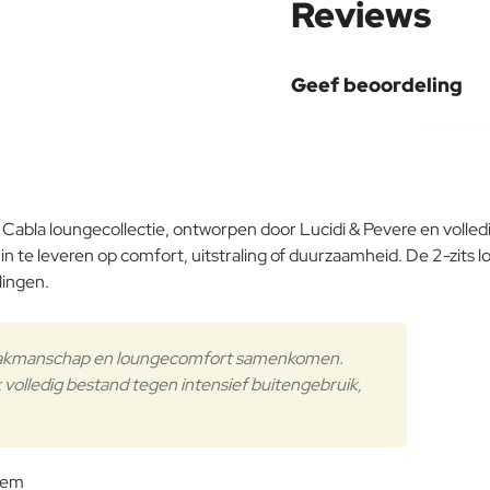
Reviews
Materiaal
Geef beoordeling
RVS
Uw naam:
Opmerking:
Onderhoudsadvies
abla loungecollectie, ontworpen door Lucidi & Pevere en volledig
r in te leveren op comfort, uitstraling of duurzaamheid. De 2-zits
lingen.
Note:
HTM
Waardering:
h vakmanschap en loungecomfort samenkomen.
Slecht
Waardering:
volledig bestand tegen intensief buitengebruik,
RVS
Verder
teem