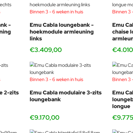
s
Binnen 3 - 6 weken in huis
Binnen 3 -
nk -
Emu Cabla loungebank -
Emu Cab
ning
hoekmodule armleuning
chaise 
links
armleun
€3.409,00
€4.010
udsbehoefte. Het RVS frame kan eenvoudig worden gereinigd met 
s
Binnen 3 - 6 weken in huis
Binnen 3 -
sie, vuil en UV-straling, waardoor de bank jarenlang zijn hoogwaa
 2-zits
Emu Cabla modulaire 3-zits
Emu Cab
loungebank
loungeb
longue
€9.170,00
€9.77