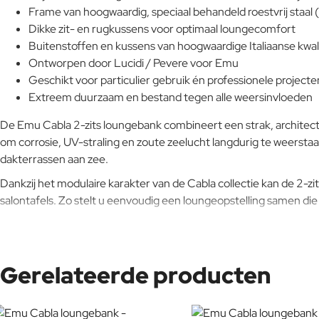
Frame van hoogwaardig, speciaal behandeld roestvrij staal
Dikke zit- en rugkussens voor optimaal loungecomfort
Buitenstoffen en kussens van hoogwaardige Italiaanse kwali
Ontworpen door Lucidi / Pevere voor Emu
Geschikt voor particulier gebruik én professionele projecte
Extreem duurzaam en bestand tegen alle weersinvloeden
De Emu Cabla 2-zits loungebank combineert een strak, architecton
om corrosie, UV-straling en zoute zeelucht langdurig te weersta
dakterrassen aan zee.
Dankzij het modulaire karakter van de Cabla collectie kan de 
salontafels. Zo stelt u eenvoudig een loungeopstelling samen die 
Een tijdloze loungebank voor de toekomst: modulair
Gerelateerde producten
gaan.