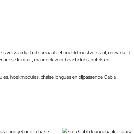
worden of in de winter te reinigen en op een beschermde plek
op te bergen. Mocht u geen plek hebben om de bank op te
bergen, maak deze gedurende de winter dan af en toe schoon
en behandel het rvs met autowax.
 vervaardigd uit speciaal behandeld roestvrij staal, ontwikkeld
rlandse klimaat, maar ook voor beachclubs, hotels en
ules, hoekmodules, chaise longues en bijpassende Cabla