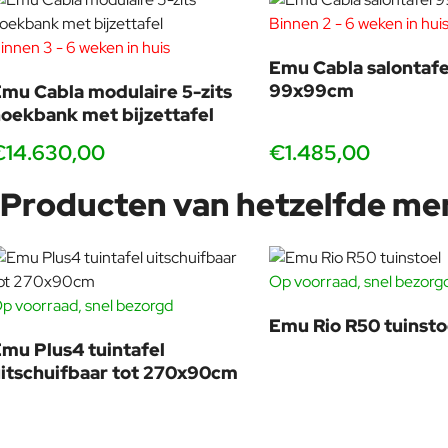
Emu Cabla 3-zits loungebank
Binnen 2 - 6 weken in hui
Luxe design parasols uit de Emu-collectie
innen 3 - 6 weken in huis
Emu Cabla salontafe
99x99cm
mu Cabla modulaire 5-zits
oekbank met bijzettafel
Waarom Emu Cabla bestellen bij Veurst
€14.630,00
€1.485,00
Veurst is officieel
de grootste Emu-dealer ter wereld
en beschi
Cabla collectie begeleiden wij u van losse module tot complete lo
Producten van hetzelfde me
Grootste voorraad Emu loungecollecties wereldwijd
Snelle levering dankzij vaste aanvoerlijnen vanuit Italië
65+ jaar ervaring als familiebedrijf in buitenmeubilair
Op voorraad, snel bezorg
Projectadvies voor horeca, hotels en architecten
p voorraad, snel bezorgd
-10%
Toegang tot nieuwste collecties en projectuitvoeringen
Emu Rio R50 tuinsto
mu Plus4 tuintafel
Met Veurst kiest u voor zekerheid, expertise en een unieke samen
itschuifbaar tot 270x90cm