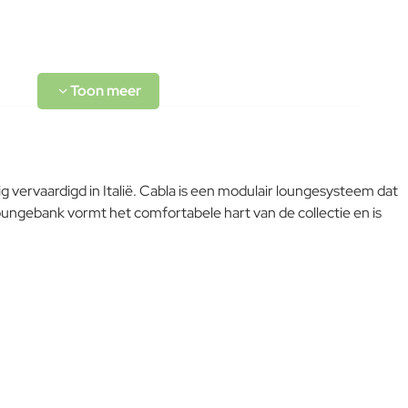
rugleuning: 58,5cm Draagkracht: 200kg
RVS, buitengewoon geschikt voor een koud en vochtig klimaat
met grote temperatuurschommelingen. Op passende wijze
behandeld om de weersomstandigheden te weerstaan en met
poeder gelakt.
 vervaardigd in Italië. Cabla is een modulair loungesysteem dat
Om het product lange tijd in uitstekende staat te houden,
 loungebank vormt het comfortabele hart van de collectie en is
raden we aan om het correct en regelmatig te reinigen.
Verricht de reiniging vaker op plaatsen die door een grote
L-code wordt niet vertaald!
vochtigheid of een zeeklimaat worden gekenmerkt. Het wordt
aanbevolen om de oppervlakken met een zachte doek en met
Goed
water of neutrale reinigingsmiddelen te reinigen. De langdurige
en continue blootstelling aan intense uv-straling of aan erg lage
temperaturen kunnen de originele eigenschappen van de
mooie gekleurde polyestercoating worden aangetast. We raden
aan om de producten wanneer ze lange tijd niet gebruikt