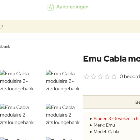
Aanbiedingen
k?
gebank
Emu Cabla mo
0 beoord
Be
Binnen 3 - 6 weken in hu
Merk:
Emu
Model:
Cabla