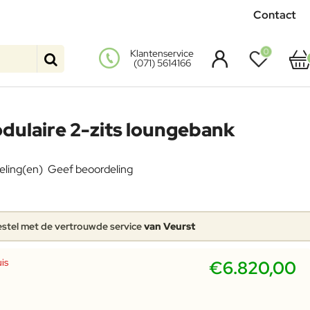
Contact
0
Klantenservice
(071) 5614166
dulaire 2-zits loungebank
eling(en)
Geef beoordeling
stel met de vertrouwde service
van Veurst
is
€6.820,00