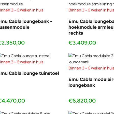
Technische specificaties
innen 3 - 6 weken in huis
Binnen 3 - 6 weken in hui
Materiaal: Roestvrij staal (RVS), speciaal behandeld
Ontwerp: Lucidi & Pevere
mu Cabla loungebank -
Emu Cabla loungeba
Collectie: Emu Cabla
tussenmodule
hoekmodule armleu
Herkomst: Made in Italy
rechts
Weersbestendig: Ja
€2.350,00
€3.409,00
Geschikt voor kustgebieden: Ja
Garantie: 5 jaar
Onderhoud & levensduur
innen 3 - 6 weken in huis
De Cabla 2-zits loungebank is ontworpen voor minimale onderho
Binnen 3 - 6 weken in hui
behandeling blijft het materiaal uitstekend beschermd tegen corro
mu Cabla lounge tuinstoel
Emu Cabla modulaire
Combineert perfect met
loungebank
Emu Cabla tussenmodule
Emu Cabla hoekmodule
€4.470,00
€6.820,00
Emu Cabla chaise longue
Emu Cabla salontafels