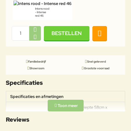
Intens rood
- Intense
red 46
BESTELLEN
Familiebedrijf
Snel geleverd
Showroom
Grootste voorraad
Specificaties
Specificaties en afmetingen
Afmetingen: Diepte 58cm x
Specificaties
Breedte 58cm x Hoogte 44,5cm
Reviews
Gewicht: 8,9kg Draagkracht: 100kg
Materiaal