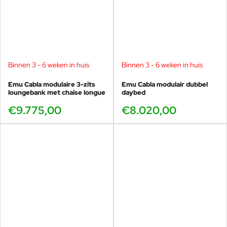
technische kennis: modulair ontworpen, volledig gericht
op buitengebruik en gebouwd voor jarenlang comfort,
ook in kustgebieden.
Met Emu kiest u voor bewezen kwaliteit, duurzaamheid en
Italiaans design dat generaties meegaat.
Binnen 3 - 6 weken in huis
Binnen 3 - 6 weken in huis
Emu Cabla modulaire 3-zits
Emu Cabla modulair dubbel
loungebank met chaise longue
daybed
Achtergrondinformatie ontwerpers: Lucidi &
€9.775,00
€8.020,00
Pevere
Het Italiaanse ontwerpersduo
Paolo Lucidi
(1974) en
Luca
Pevere
(1977) studeerde Industrieel Design aan de
Politecnico di
Milano
, een van Europa’s meest toonaangevende
ontwerpopleidingen. Na hun studie deden zij ruime ervaring op bij
gerenommeerde ontwerpstudio’s in Milaan, waar zij betrokken
waren bij uiteenlopende internationale projecten.
In
2003
begonnen Lucidi en Pevere hun ontwerpen gezamenlijk
te signeren, wat in
2006
leidde tot de oprichting van