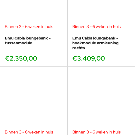
ideale bijzettafel voor uw Cabla lounge.
Technische specificaties
Binnen 3 - 6 weken in huis
Binnen 3 - 6 weken in huis
Afmetingen: 58×58 cm
Emu Cabla loungebank -
Emu Cabla loungebank -
Materiaal:
Roestvrij staal (RVS), speciaal behandeld
tussenmodule
hoekmodule armleuning
Ontwerp: Lucidi & Pevere
rechts
Collectie: Emu Cabla
€2.350,00
€3.409,00
Herkomst: Made in Italy
Weersbestendig: Ja
Geschikt voor kustgebieden: Ja
Garantie: 5 jaar
Onderhoud & levensduur
De Cabla bijzettafel is ontworpen voor minimale
onderhoudsbehoefte. Reinig het RVS eenvoudig met water en
een mild reinigingsmiddel. Dankzij de speciale behandeling blijft
het materiaal uitstekend beschermd tegen corrosie, UV-straling
en zoute zeelucht, waardoor de tafel jarenlang zijn uitstraling
behoudt.
Binnen 3 - 6 weken in huis
Binnen 3 - 6 weken in huis