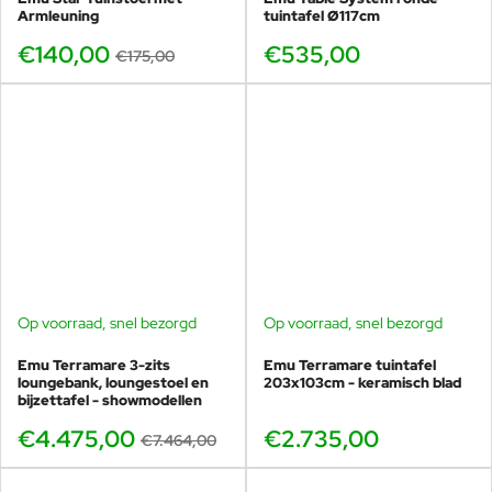
Armleuning
tuintafel Ø117cm
€140,00
€535,00
€175,00
Op voorraad, snel bezorgd
Op voorraad, snel bezorgd
BUNDELKORTING
SHOWMODEL
Emu Terramare 3-zits
Emu Terramare tuintafel
-40%
loungebank, loungestoel en
203x103cm - keramisch blad
bijzettafel - showmodellen
€4.475,00
€2.735,00
€7.464,00