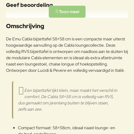
Geef beoordeling
RVS, buitengewoon geschikt voor
een koud en vochtig klimaat met
Uw naam:
grote
Omschrijving
RVS
temperatuurschommelingen. Op
passende wijze behandeld om de
Opmerkin
De Emu Cabla bijzettafel 58×58 cm is een compacte maar uiterst
weersomstandigheden te
g:
hoogwaardige aanvulling op de Cabla loungecollectie. Deze
weerstaan en met poeder gelakt.
volledig RVS bijzettafel is ontworpen om naadloos aan te sluiten bij
Onderhoudsadvies
de modulaire Cabla elementen en is ideaal als extra afzetruimte
naast een loungestoel, chaise longue of hoekopstelling.
Om het product lange tijd in
Ontworpen door Lucidi & Pevere en volledig vervaardigd in Italië.
Note:
HTML-code wordt niet vertaald!
uitstekende staat te houden, raden
Waarderin
we aan om het correct en
Slecht
Goed
Waardering:
g:
regelmatig te reinigen. Verricht de
Een bijzettafel lijkt klein, maar maakt het verschil in
reiniging vaker op plaatsen die
comfort. De Cabla 58×58 cm is volledig van RVS,
door een grote vochtigheid of een
Verder
dus gemaakt om jarenlang buiten te blijven staan,
zeeklimaat worden gekenmerkt.
zelfs aan zee.
Het wordt aanbevolen om de
oppervlakken met een zachte doek
en met water of neutrale
Compact formaat: 58×58cm, ideaal naast lounge- en
reinigingsmiddelen te reinigen. De
langdurige en continue