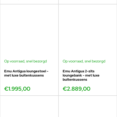
Deze benadering sluit naadloos aan bij de filosofie van
Emu
en
vormt de basis voor innovatieve collecties zoals de Cabla lounge.
Op voorraad, snel bezorgd
Op voorraad, snel bezorgd
Emu Antigua loungestoel -
Emu Antigua 2-zits
met luxe buitenkussens
loungebank - met luxe
buitenkussens
€1.995,00
€2.889,00