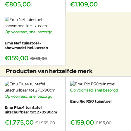
€805,00
€1.109,00
Onderhoud & levensduur
De hoogwaardige rope is kleurvast, sneldrogend en
geschikt voor intensieve buitentoepassing. Het aluminium
Op voorraad, snel bezorgd
SHOWMODEL
frame is volledig roestvrij en eenvoudig te reinigen met
-76%
water en een mild schoonmaakmiddel. Om de rope mooi te
Emu Nef tuinstoel -
showmodel incl. kussen
houden kan deze jaarlijks worden afgespoeld om stof, zout
of zand te verwijderen.
€159,00
€669,00
Dankzij de geavanceerde coatingtechniek en het
Producten van hetzelfde merk
vakmanschap van Emu blijft deze 3-zits bank jarenlang in
topconditie, zelfs bij intensief gebruik in professionele
settings.
Op voorraad, snel bezorgd
-18%
Op voorraad, snel bezorgd
-10%
Emu Rio R50 tuinstoel
Combineert perfect met
Emu Plus4 tuintafel
Emu Antigua pouf
uitschuifbaar tot 270x90cm
Emu Antigua loungestoel
€1.775,00
€159,00
€1.969,00
€195,00
Emu Antigua daybed
Emu Antigua 2-zits sofa