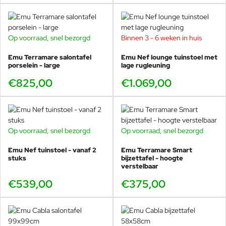
terras.
Cimbineert naadloos met de Emu Antigua
voetenbank
,
loungestoel
,
daybed
,
2-zits sofa
,
bijzettafel
en de
Op voorraad, snel bezorgd
Binnen 3 - 6 weken in huis
salontafel
.
Volledig in Italië ontworpen en geproduceerd.
Emu Terramare salontafel
Emu Nef lounge tuinstoel met
porselein - large
lage rugleuning
€825,00
€1.069,00
De nieuwe Antigua collectie is vanaf 2026 exclusief
te bewonderen bij Veurst, dé grootste Emu dealer ter
wereld. Kom langs en ontdek de nieuwste kleuren,
materialen en combinaties.
Op voorraad, snel bezorgd
Op voorraad, snel bezorgd
Emu Nef tuinstoel - vanaf 2
Emu Terramare Smart
stuks
bijzettafel - hoogte
verstelbaar
De
Emu Antigua 3-zits sofa
combineert moderne Italiaanse
vormgeving met uitzonderlijk comfort. Het
aluminium
frame is
€539,00
€375,00
elegant afgerond en perfect in balans met de verfijnde,
met de
hand geweven
rug- en armleuningen. Door het gebruik van
duurzame vezels is de zitting bestand tegen zon, regen, zout en
temperatuurverschillen. Ideaal voor het Nederlandse klimaat,