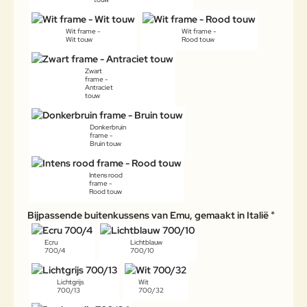
Wit frame -
Wit frame -
Wit touw
Rood touw
Zwart
frame -
Antraciet
touw
Donkerbruin
frame -
Bruin touw
Intens rood
frame -
Rood touw
Bijpassende buitenkussens van Emu, gemaakt in Italië
Ecru
Lichtblauw
700/4
700/10
Lichtgrijs
Wit
700/13
700/32