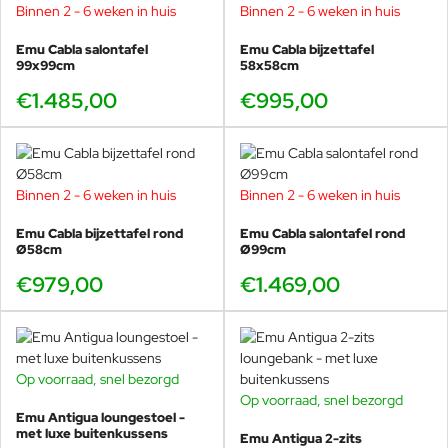
maar ook perfect voor kust-, zwembad- of horecalocaties.
Binnen 2 - 6 weken in huis
Binnen 2 - 6 weken in huis
Dankzij de royale zithoogte, de ontspannen hellingshoek en de
Emu Cabla salontafel
Emu Cabla bijzettafel
brede armsteunen ontstaat een loungegevoel dat je normaal
99x99cm
58x58cm
alleen in luxe resortmeubilair ervaart. De Antigua wordt geleverd
€1.485,00
€995,00
in meerdere moderne kleurstellingen en past daarmee binnen
elke stijl, van minimalistisch en modern tot warm mediterraan of
resort chic.
Combineer deze loungebank moeiteloos met de
Emu Antigua
Binnen 2 - 6 weken in huis
Binnen 2 - 6 weken in huis
loungestoel
,
Emu Antigua pouf
,
het daybed
, de
Antigua 2-zits
sofa
,
Emu Antigua bijzettafel
en
salontafel
voor een complete
Emu Cabla bijzettafel rond
Emu Cabla salontafel rond
loungeomgeving die zowel comfortabel als visueel sterk is.
Ø58cm
Ø99cm
€979,00
€1.469,00
Wit synthetisch touw
Antraciet synthetisch touw
Op voorraad, snel bezorgd
Op voorraad, snel bezorgd
Emu Antigua loungestoel -
met luxe buitenkussens
Bruin synthetisch touw
Emu Antigua 2-zits