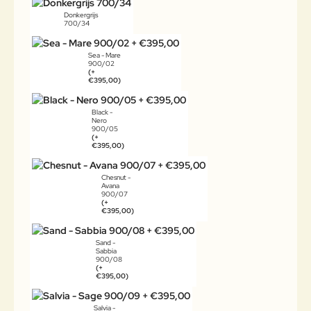
Donkergrijs
700/34
Sea - Mare
900/02
(+
€395,00)
Black -
Nero
900/05
(+
€395,00)
Chesnut -
Avana
900/07
(+
€395,00)
Sand -
Sabbia
900/08
(+
€395,00)
Salvia -