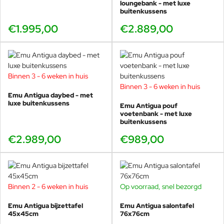
loungebank - met luxe
buitenkussens
Rood synthetisch touw
€1.995,00
€2.889,00
Technische specificaties
Binnen 3 - 6 weken in huis
Binnen 3 - 6 weken in huis
Frame:
Gepoedercoat aluminium
Emu Antigua daybed - met
Zitting & rug:
UV-bestendig geweven synthetisch touw
luxe buitenkussens
Emu Antigua pouf
Afmetingen:
235cm breed, 90cm diep en 82cm hoog. De
voetenbank - met luxe
buitenkussens
zithoogte is 41cm en de armleuningen zijn 68cm hoog.
€2.989,00
€989,00
Zitplaatsen:
2 personen
Zitcomfort:
diepe loungepositie
Gewicht:
35kg incl. kussens
Ontwerp:
Frederica Biasi
Herkomst:
Made in Italy
Binnen 2 - 6 weken in huis
Op voorraad, snel bezorgd
Weersbestendig:
Ja, (regen, zon, zout, vorst) zeer
geschikt voor intensief buitengebruik
Emu Antigua bijzettafel
Emu Antigua salontafel
Garantie:
5 jaar
45x45cm
76x76cm