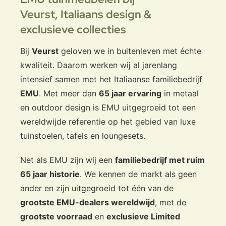
Een showroom waar u bijna alle Emu-collecties kunt
Veurst,
Italiaans design &
bekijken en uitproberen.
Professioneel advies
voor particulieren én projecten.
exclusieve collecties
Maak jouw loungehoek compleet met de nieuwe Emu Antigua
Bij
Veurst
geloven we in buitenleven met échte
collectie.
kwaliteit. Daarom werken wij al jarenlang
Ontdek alle varianten en kleuren bij
Veurst, Europa’s Emu
intensief samen met het Italiaanse familiebedrijf
specialist
.
EMU
. Met meer dan
65 jaar ervaring
in metaal
en outdoor design is EMU uitgegroeid tot een
wereldwijde referentie op het gebied van luxe
tuinstoelen, tafels en loungesets.
Net als EMU zijn wij een
familiebedrijf met ruim
65 jaar historie
. We kennen de markt als geen
ander en zijn uitgegroeid tot één van de
grootste EMU-dealers wereldwijd
, met de
grootste voorraad
en
exclusieve Limited