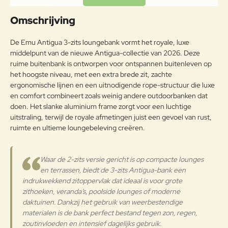
Aluminiumlegeringen,
Uw naam:
buitengewoon geschikt voor de
Omschrijving
koude verwerking en gieten, op
Aluminium
passende wijze behandeld om de
Opmerkin
De Emu Antigua 3-zits loungebank vormt het royale, luxe
weersomstandigheden te
g:
middelpunt van de nieuwe Antigua-collectie van 2026. Deze
weerstaan en met poeder gelakt.
ruime buitenbank is ontworpen voor ontspannen buitenleven op
Onderhoudsadvies
het hoogste niveau, met een extra brede zit, zachte
ergonomische lijnen en een uitnodigende rope-structuur die luxe
Om het product lange tijd in
en comfort combineert zoals weinig andere outdoorbanken dat
Note:
HTML-code wordt niet vertaald!
uitstekende staat te houden, raden
doen. Het slanke aluminium frame zorgt voor een luchtige
Waarderin
we aan om het correct en
Slecht
Goed
uitstraling, terwijl de royale afmetingen juist een gevoel van rust,
Waardering:
g:
regelmatig te reinigen. Verricht de
ruimte en ultieme loungebeleving creëren.
reiniging vaker op plaatsen die
door een grote vochtigheid of een
Verder
zeeklimaat worden gekenmerkt.
Waar de 2-zits versie gericht is op compacte lounges
Het wordt aanbevolen om de
en terrassen, biedt de 3-zits Antigua-bank een
oppervlakken met een zachte doek
indrukwekkend zitoppervlak dat ideaal is voor grote
en met water of neutrale
zithoeken, veranda’s, poolside lounges of moderne
reinigingsmiddelen te reinigen. De
daktuinen. Dankzij het gebruik van weerbestendige
langdurige en continue
materialen is de bank perfect bestand tegen zon, regen,
blootstelling aan intense uv-
zoutinvloeden en intensief dagelijks gebruik.
Aluminium
straling of aan erg lage