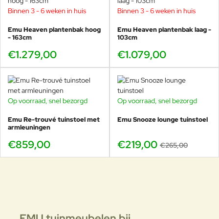
combineren. De Antigua-lijn is een modern voorbeeld van deze
Binnen 3 - 6 weken in huis
Binnen 3 - 6 weken in huis
filosofie: luchtig, tijdloos en technisch uitzonderlijk sterk.
Alle Emu producten worden in Italië geproduceerd met een
Emu Heaven plantenbak hoog
Emu Heaven plantenbak laag -
- 163cm
103cm
combinatie van traditioneel vakmanschap en geavanceerde
coatingtechnieken. Hierdoor blijven de meubels jarenlang mooi,
€1.279,00
€1.079,00
zelfs in intensieve hospitality-omgevingen.
Waarom uw Antigua loungebank
Op voorraad, snel bezorgd
Op voorraad, snel bezorgd
-17%
betellen bij Veurst?
Emu Re-trouvé tuinstoel met
Veurst is de
grootste Emu-dealer ter wereld
Emu Snooze lounge tuinstoel
, met de
grootste
armleuningen
voorraad wereldwijd
en directe samenwerking met Italië. Dat
betekent:
€859,00
€219,00
€265,00
Enorme kleurkeuze, snelste levering én directe import
uit Italië.
Toegang tot de nieuwste collecties, limited editions en
pre-launch modellen.
Meer dan
65 jaar expertise
in Italiaans buitenmeubilair.
65+ jaar ervaring
in luxe buitenmeubelen.
EMU tuinmeubelen bij