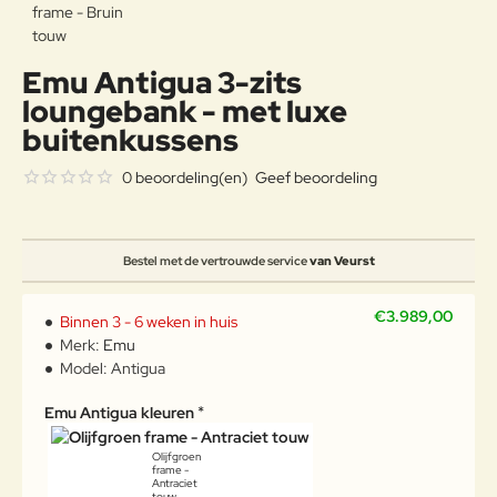
Emu Antigua 3-zits
loungebank - met luxe
buitenkussens
0 beoordeling(en)
Geef beoordeling
Bestel met de vertrouwde service
van Veurst
€3.989,00
Binnen 3 - 6 weken in huis
Merk:
Emu
Model:
Antigua
Emu Antigua kleuren
Olijfgroen
frame -
Antraciet
touw