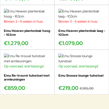
Speelse Terramare salontafels
Strakke Cabla salontafels
Luxe design parasols van Emu
Outdoor vloerkleden
Binnen 3 - 6 weken in huis
Binnen 3 - 6 weken in huis
Emu Heaven plantenbak hoog
Emu Heaven plantenbak laag -
- 163cm
103cm
Over Emu: 70 jaar Italiaans
€1.279,00
€1.079,00
vakmanschap voor buiten
Emu is wereldwijd marktleider in metalen en geweven
buitenmeubelen en staat bekend om luxueuze designs die perfect
bestand zijn tegen weer en wind. Het merk werd in 1951 opgericht
Op voorraad, snel bezorgd
Op voorraad, snel bezorgd
-17%
in
Marsciano, Italië
en ontwikkelde sindsdien een ongeëvenaarde
expertise in metaalbewerking en outdoor materialen.
Emu Re-trouvé tuinstoel met
Emu Snooze lounge tuinstoel
armleuningen
Door samenwerkingen met internationale topontwerpers,
€859,00
waaronder Patricia Urquiola, Stefan Diez en Florent Coirier,
€219,00
€265,00
creëert Emu collecties die elegantie, duurzaamheid en comfort
combineren. De Antigua-lijn is een modern voorbeeld van deze
filosofie: luchtig, tijdloos en technisch uitzonderlijk sterk.