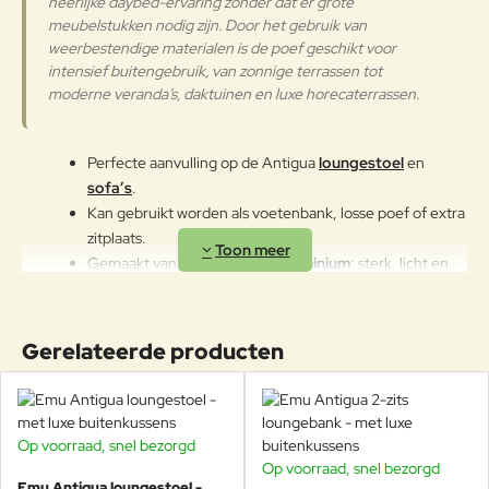
langdurige en continue
heerlijke daybed-ervaring zonder dat er grote
blootstelling aan intense uv-
meubelstukken nodig zijn. Door het gebruik van
Aluminium
straling of aan erg lage
weerbestendige materialen is de poef geschikt voor
temperaturen kunnen de originele
intensief buitengebruik, van zonnige terrassen tot
eigenschappen van de mooie
moderne veranda’s, daktuinen en luxe horecaterrassen.
gekleurde polyestercoating
worden aangetast. We raden aan
om de producten wanneer ze
Perfecte aanvulling op de Antigua
loungestoel
en
lange tijd niet gebruikt worden of
sofa’s
.
in de winter te reinigen en op een
Kan gebruikt worden als voetenbank, losse poef of extra
beschermde plek op te bergen.
zitplaats.
Mocht u geen plek hebben om de
Gemaakt van
hoogwaardig aluminium
stoel op te bergen, maak deze
: sterk, licht en
gedurende de winter dan af en toe
volledig roestvrij.
schoon en behandel het aluminium
Inclusief
luxe zitkussen
, maak uw keuze tussen de
met autowax.
verschillende stoffen.
Gerelateerde producten
Nog veel meer stoffen beschikbaar, neem hiervoor
contact op of kom langs in de winkel.
Ontworpen voor
intensief outdoor gebruik
: perfect
voor thuis én horeca.
Op voorraad, snel bezorgd
Modern Italiaans design met warme, uitnodigende
Op voorraad, snel bezorgd
Emu Antigua loungestoel -