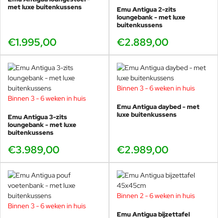
vormen.
met luxe buitenkussens
Emu Antigua 2-zits
Verkrijgbaar in dezelfde framekleuren als de rest van de
loungebank - met luxe
collectie.
buitenkussens
Volledig in Italië ontworpen en geproduceerd.
€1.995,00
€2.889,00
De nieuwe Antigua collectie is vanaf 2026 exclusief
te bewonderen bij Veurst, dé grootste Emu dealer ter
wereld. Kom langs en ontdek de nieuwste kleuren,
Binnen 3 - 6 weken in huis
materialen en combinaties.
Binnen 3 - 6 weken in huis
Emu Antigua daybed - met
luxe buitenkussens
Emu Antigua 3-zits
loungebank - met luxe
buitenkussens
De Antigua-serie staat voor moderne luxe, lichte materialen en
€3.989,00
€2.989,00
een warme, uitnodigende touw-structuur. Elk item is ontworpen
om esthetiek, comfort en duurzaamheid perfect samen te
brengen. Dankzij de modulaire opbouw kun je de collectie
helemaal naar wens samenstellen, van compacte balkons tot
complete lounge-eilanden.
Binnen 2 - 6 weken in huis
Binnen 3 - 6 weken in huis
Combineer deze pouf moeiteloos met de
Emu Antigua
Emu Antigua bijzettafel