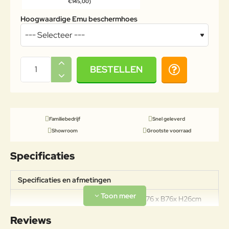
€145,00)
Hoogwaardige Emu beschermhoes
BESTELLEN
Familiebedrijf
Snel geleverd
Showroom
Grootste voorraad
Specificaties
Specificaties en afmetingen
Afmetingen: L76 x B76x H26cm
Specificaties
Zithoogte: 41cm (incl. kussen)
Reviews
Gewicht: 10kg Draagkracht: 200kg