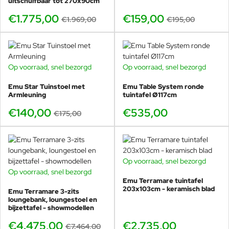
uitschuifbaar tot 270x90cm
€1.775,00
Onderhoud & levensduur
€159,00
€1.969,00
€195,00
Het aluminium frame is volledig roestvrij en eenvoudig te
reinigen met water en een mild schoonmaakmiddel. Om de
kussens mooi te houden kunnen deze op kwartaalbasis
Op voorraad, snel bezorgd
worden afgespoeld om stof, zout of zand te verwijderen.
Op voorraad, snel bezorgd
-20%
Dankzij de geavanceerde coatingtechniek en het
Emu Star Tuinstoel met
Emu Table System ronde
vakmanschap van Emu blijft deze voetenbank jarenlang in
Armleuning
tuintafel Ø117cm
topconditie, zelfs bij intensief gebruik in professionele
€140,00
€535,00
€175,00
settings.
Combineert perfect met
Op voorraad, snel bezorgd
Emu Antigua loungestoel
Op voorraad, snel bezorgd
BUNDELKORTING
Emu Antigua daybed
Emu Terramare tuintafel
SHOWMODEL
Emu Antigua 2-zits sofa
203x103cm - keramisch blad
Emu Terramare 3-zits
-40%
Emu antigua 3-zits sofa
loungebank, loungestoel en
bijzettafel - showmodellen
Emu Antigua koffietafel
Emu Antigua salontafel
€4.475,00
€2.735,00
€7.464,00