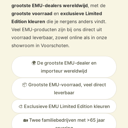
grootste EMU-dealers wereldwijd
, met de
Maak jouw loungehoek compleet met de nieuwe Emu Antigua
grootste voorraad
en
exclusieve Limited
collectie.
Edition kleuren
die je nergens anders vindt.
Ontdek alle varianten en kleuren bij
Veurst, Europa’s Emu
Veel EMU-producten zijn bij ons direct uit
specialist
.
voorraad leverbaar, zowel online als in onze
showroom in Voorschoten.
🌍 De grootste EMU-dealer en
importeur wereldwijd
📦 Grootste EMU-voorraad, veel direct
leverbaar
🎨 Exclusieve EMU Limited Edition kleuren
🏡 Twee familiebedrijven met >65 jaar
ervaring