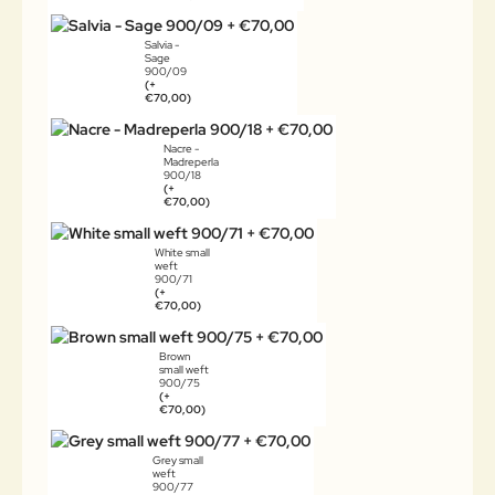
Salvia -
Sage
900/09
(+
€70,00)
Nacre -
Madreperla
900/18
(+
€70,00)
White small
weft
900/71
(+
€70,00)
Brown
small weft
900/75
(+
€70,00)
Grey small
weft
900/77