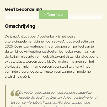
Materiaal
Geef beoordeling
Aluminiumlegeringen,
buitengewoon geschikt voor de
Uw naam:
koude verwerking en gieten, op
Omschrijving
Aluminium
passende wijze behandeld om de
weersomstandigheden te
Opmerkin
De Emu Antigua poef / voetenbank is het ideale
weerstaan en met poeder gelakt.
g:
uitbreidingselement binnen de nieuwe Antigua-collectie van
Onderhoudsadvies
2026. Deze luxe voetenbank is ontworpen om perfect aan te
sluiten bij de Antigua loungestoel en loungebanken, maar kan
Om het product lange tijd in
dankzij zijn elegante vorm ook uitstekend als zelfstandige poef of
uitstekende staat te houden, raden
extra zitplaats worden gebruikt. De royale afmetingen en het
Note:
HTML-code wordt niet vertaald!
we aan om het correct en
stevige aluminium frame zorgen voor stabiliteit, terwijl het
Waarderin
regelmatig te reinigen. Verricht de
Slecht
Goed
verfijnde afgeronde buitenkussen een warme en moderne
Waardering:
g:
reiniging vaker op plaatsen die
uitstraling creërt.
door een grote vochtigheid of een
zeeklimaat worden gekenmerkt.
Verder
Het wordt aanbevolen om de
De voetenbank biedt een ontspannen, natuurlijke
oppervlakken met een zachte doek
hoogte die de zithouding van de loungestoel verlengt
en met water of neutrale
tot een comfortabele ligpositie. Hierdoor ontstaat een
reinigingsmiddelen te reinigen. De