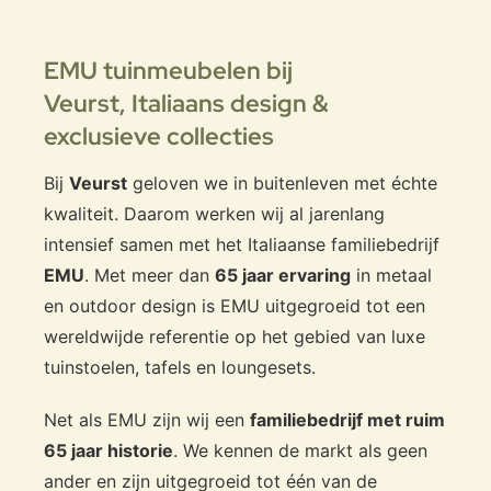
Alle Emu producten worden in Italië geproduceerd met een
combinatie van traditioneel vakmanschap en geavanceerde
coatingtechnieken. Hierdoor blijven de meubels jarenlang mooi,
EMU tuinmeubelen bij
zelfs in intensieve hospitality-omgevingen.
Veurst,
Italiaans design &
exclusieve collecties
Waarom uw Antigua pouf betellen bij
Veurst?
Bij
Veurst
geloven we in buitenleven met échte
Veurst is de
grootste Emu-dealer ter wereld
, met de
grootste
kwaliteit. Daarom werken wij al jarenlang
voorraad wereldwijd
en directe samenwerking met Italië. Dat
intensief samen met het Italiaanse familiebedrijf
betekent:
EMU
. Met meer dan
65 jaar ervaring
in metaal
Enorme kleurkeuze, snelste levering én directe import
en outdoor design is EMU uitgegroeid tot een
uit Italië.
Toegang tot de nieuwste collecties, limited editions en
wereldwijde referentie op het gebied van luxe
pre-launch modellen.
tuinstoelen, tafels en loungesets.
Meer dan
65 jaar expertise
in Italiaans buitenmeubilair.
65+ jaar ervaring
in luxe buitenmeubelen.
Net als EMU zijn wij een
familiebedrijf met ruim
Een showroom waar u bijna alle Emu-collecties kunt
65 jaar historie
. We kennen de markt als geen
bekijken en uitproberen.
ander en zijn uitgegroeid tot één van de
Professioneel advies
voor particulieren én projecten.