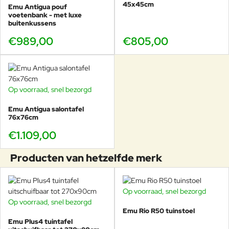
loungestoel
, de
Antigua 2-zits sofa
,
3-zits sofa
en de
Emu
45x45cm
Emu Antigua pouf
Antigua koffietafels
voor een complete loungeomgeving die
voetenbank - met luxe
zowel comfortabel als visueel sterk is.
buitenkussens
€989,00
€805,00
Technische specificaties
Frame:
Gepoedercoat aluminium
Op voorraad, snel bezorgd
Kussen:
Hoogwaardig acryl voor buiten
Afmetingen:
76cm breed, 76cm diep en 26cm hoog
Emu Antigua salontafel
76x76cm
zonder kussen. De zithoogte met kussen is 41cm.
€1.109,00
Zitplaatsen:
1 persoon
Zitcomfort:
hoog dankzij het kussen
Producten van hetzelfde merk
Gewicht:
10kg incl. kussen
Ontwerp:
Frederica Biasi
Herkomst:
Made in Italy
Weersbestendig:
Ja, (regen, zon, zout, vorst) zeer
Op voorraad, snel bezorgd
-18%
geschikt voor intensief buitengebruik
Op voorraad, snel bezorgd
-10%
Garantie:
5 jaar
Emu Rio R50 tuinstoel
Emu Plus4 tuintafel