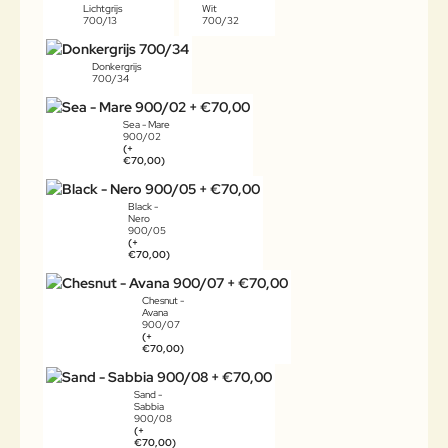
Lichtgrijs
Wit
700/13
700/32
Donkergrijs
700/34
Sea - Mare
900/02
(+
€70,00)
Black -
Nero
900/05
(+
€70,00)
Chesnut -
Avana
900/07
(+
€70,00)
Sand -
Sabbia
900/08
(+
€70,00)