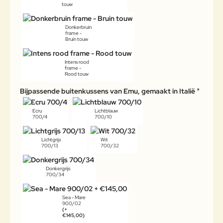
touw
Donkerbruin
frame -
Bruin touw
Intens rood
frame -
Rood touw
Bijpassende buitenkussens van Emu, gemaakt in Italië
Ecru
Lichtblauw
700/4
700/10
Lichtgrijs
Wit
700/13
700/32
Donkergrijs
700/34
Sea - Mare
900/02
(+
€145,00)