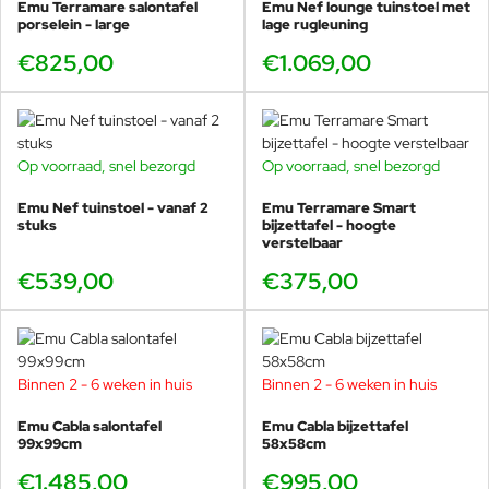
Emu Terramare salontafel
Emu Nef lounge tuinstoel met
De
Emu Antigua loungestoel
combineert moderne Italiaanse
porselein - large
lage rugleuning
vormgeving met uitzonderlijk comfort. Het
aluminium
frame is
€825,00
€1.069,00
elegant afgerond en perfect in balans met de verfijnde,
met de
hand geweven
rug- en armleuningen. Door het gebruik van
duurzame vezels is de zitting bestand tegen zon, regen, zout en
temperatuurverschillen. Ideaal voor het Nederlandse klimaat,
maar ook perfect voor kust-, zwembad- of horecalocaties.
Op voorraad, snel bezorgd
Op voorraad, snel bezorgd
Dankzij de royale zithoogte, de ontspannen hellingshoek en de
Emu Nef tuinstoel - vanaf 2
Emu Terramare Smart
brede armsteunen ontstaat een loungegevoel dat je normaal
stuks
bijzettafel - hoogte
alleen in luxe resortmeubilair ervaart. De Antigua wordt geleverd
verstelbaar
in meerdere moderne kleurstellingen en past daarmee binnen
€539,00
€375,00
elke stijl, van minimalistisch en modern tot warm mediterraan of
resort chic.
Combineer de loungestoel moeiteloos met de
Emu Antigua
voetenbank
, de
Antigua 2-zits sofa
, de
Antigua 3-zits sofa
Binnen 2 - 6 weken in huis
Binnen 2 - 6 weken in huis
en de
Emu Antigua koffietafel
voor een complete
loungeomgeving die zowel comfortabel als visueel sterk is.
Emu Cabla salontafel
Emu Cabla bijzettafel
99x99cm
58x58cm
€1.485,00
€995,00
Wit synthetisch touw