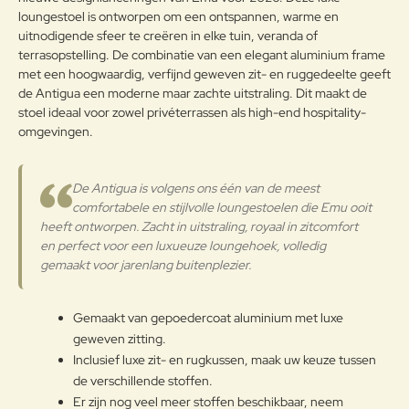
loungestoel is ontworpen om een ontspannen, warme en
Onderhoudsadvies
uitnodigende sfeer te creëren in elke tuin, veranda of
terrasopstelling. De combinatie van een elegant aluminium frame
Om het product lange tijd in
met een hoogwaardig, verfijnd geweven zit- en ruggedeelte geeft
Note:
HTML-code wordt niet vertaald!
uitstekende staat te houden, raden
de Antigua een moderne maar zachte uitstraling. Dit maakt de
Waarderin
we aan om het correct en
Slecht
Goed
stoel ideaal voor zowel privéterrassen als high-end hospitality-
Waardering:
g:
regelmatig te reinigen. Verricht de
omgevingen.
reiniging vaker op plaatsen die
door een grote vochtigheid of een
Verder
zeeklimaat worden gekenmerkt.
De Antigua is volgens ons één van de meest
Het wordt aanbevolen om de
comfortabele en stijlvolle loungestoelen die Emu ooit
oppervlakken met een zachte doek
heeft ontworpen. Zacht in uitstraling, royaal in zitcomfort
en met water of neutrale
en perfect voor een luxueuze loungehoek, volledig
reinigingsmiddelen te reinigen. De
gemaakt voor jarenlang buitenplezier.
langdurige en continue
blootstelling aan intense uv-
Aluminium
straling of aan erg lage
Gemaakt van gepoedercoat aluminium met luxe
temperaturen kunnen de originele
geweven zitting.
eigenschappen van de mooie
gekleurde polyestercoating
Inclusief luxe zit- en rugkussen, maak uw keuze tussen
worden aangetast. We raden aan
de verschillende stoffen.
om de producten wanneer ze
Er zijn nog veel meer stoffen beschikbaar, neem