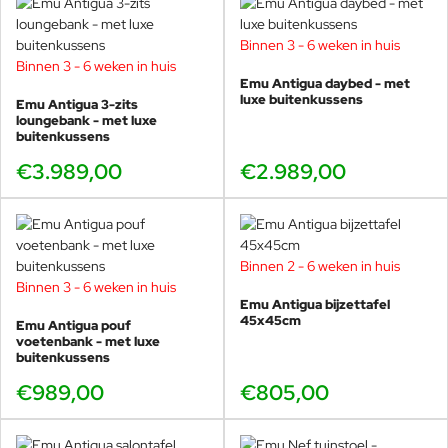
Ontwerp:
Frederica Biasi
Herkomst:
Made in Italy
Weersbestendig:
Ja, zeer geschikt voor intensief
Binnen 3 - 6 weken in huis
buitengebruik
Binnen 3 - 6 weken in huis
Emu Antigua daybed - met
Garantie:
5 jaar
luxe buitenkussens
Emu Antigua 3-zits
loungebank - met luxe
buitenkussens
Onderhoud & levensduur
€3.989,00
€2.989,00
Zowel het aluminium frame als het hoogwaardige rope zijn
ontworpen voor minimale onderhoudsbehoefte. Reinig het
frame eenvoudig met lauw water en mild
schoonmaakmiddel. Het rope kan jaarlijks worden
Binnen 2 - 6 weken in huis
afgespoeld om zout, zand of vuil te verwijderen.
Binnen 3 - 6 weken in huis
Dankzij de duurzame materialen en Emu’s geavanceerde
Emu Antigua bijzettafel
45x45cm
Emu Antigua pouf
coating blijft de loungestoel jarenlang mooi, zelfs bij
voetenbank - met luxe
intensief gebruik in zon, regen of nabij de kust.
buitenkussens
€989,00
€805,00
Combineert perfect met
Emu Antigua voetenbank