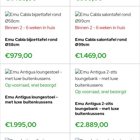
Antraciet synthetisch touw
Binnen 2 - 6 weken in huis
Binnen 2 - 6 weken in huis
Bruin synthetisch touw
Emu Cabla bijzettafel rond
Emu Cabla salontafel rond
Ø58cm
Ø99cm
€979,00
€1.469,00
Rood synthetisch touw
Op voorraad, snel bezorgd
Technische specificaties
Op voorraad, snel bezorgd
Emu Antigua loungestoel -
Frame:
Gepoedercoat aluminium
met luxe buitenkussens
Emu Antigua 2-zits
Zitting & rug:
Weerbestendig geweven synthetisch touw
loungebank - met luxe
buitenkussens
Afmetingen:
96cm breed, 90cm diep en 82cm hoog. De
zithoogte is 41cm en de armleuningen zijn 68cm hoog.
€1.995,00
€2.889,00
Zitcomfort:
diepe loungepositie
Gewicht:
16,6kg incl. kussens