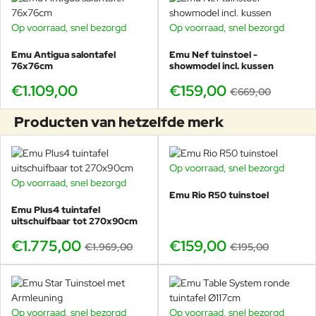
Emu Antigua 2-zits sofa
Op voorraad, snel bezorgd
Op voorraad, snel bezorgd
SHOWMODEL
Emu Antigua 3-zits sofa
Emu Antigua koffietafel
-76%
Emu Antigua salontafel
Emu Nef tuinstoel -
Emu Antigua salontafel
76x76cm
showmodel incl. kussen
Speelse Terramare salontafels
€1.109,00
€159,00
Strakke Cabla salontafels
€669,00
Luxe design parasols van Emu
Outdoor vloerkleden
Producten van hetzelfde merk
Op voorraad, snel bezorgd
-18%
Over Emu: 70 jaar Italiaans
Op voorraad, snel bezorgd
-10%
Emu Rio R50 tuinstoel
vakmanschap voor buiten
Emu Plus4 tuintafel
uitschuifbaar tot 270x90cm
Emu is wereldwijd marktleider in metalen en geweven
buitenmeubelen en staat bekend om luxueuze designs die perfect
€1.775,00
€159,00
€1.969,00
€195,00
bestand zijn tegen weer en wind. Het merk werd in 1951 opgericht
in
Marsciano, Italië
en ontwikkelde sindsdien een ongeëvenaarde
expertise in metaalbewerking en outdoor materialen.
Door samenwerkingen met internationale topontwerpers,
Op voorraad, snel bezorgd
Op voorraad, snel bezorgd
-20%