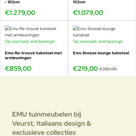
- 163cm
103cm
Maak jouw loungehoek compleet met de nieuwe Emu Antigua
collectie.
€1.279,00
€1.079,00
Ontdek alle varianten en kleuren bij
Veurst, Europa’s Emu
specialist
.
Op voorraad, snel bezorgd
Op voorraad, snel bezorgd
-17%
Emu Re-trouvé tuinstoel met
Emu Snooze lounge tuinstoel
armleuningen
€859,00
€219,00
€265,00
EMU tuinmeubelen bij
Veurst,
Italiaans design &
exclusieve collecties