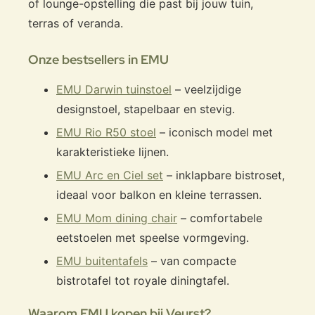
of lounge-opstelling die past bij jouw tuin,
terras of veranda.
Onze bestsellers in EMU
EMU Darwin tuinstoel
– veelzijdige
designstoel, stapelbaar en stevig.
EMU Rio R50 stoel
– iconisch model met
karakteristieke lijnen.
EMU Arc en Ciel set
– inklapbare bistroset,
ideaal voor balkon en kleine terrassen.
EMU Mom dining chair
– comfortabele
eetstoelen met speelse vormgeving.
EMU buitentafels
– van compacte
bistrotafel tot royale diningtafel.
Waarom EMU kopen bij Veurst?