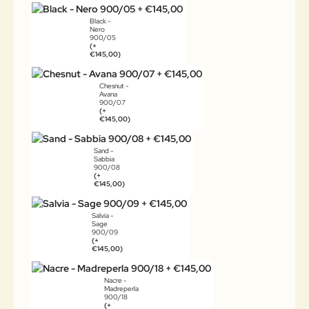
Black -
Nero
900/05
(+
€145,00)
Chesnut -
Avana
900/07
(+
€145,00)
Sand -
Sabbia
900/08
(+
€145,00)
Salvia -
Sage
900/09
(+
€145,00)
Nacre -
Madreperla
900/18
(+