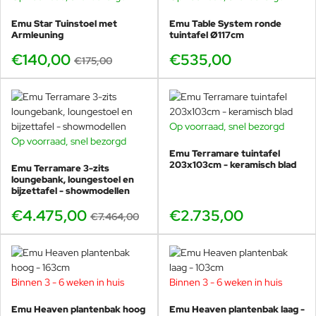
waaronder Patricia Urquiola, Stefan Diez en Florent Coirier,
creëert Emu collecties die elegantie, duurzaamheid en comfort
Emu Star Tuinstoel met
Emu Table System ronde
Armleuning
tuintafel Ø117cm
combineren. De Antigua-lijn is een modern voorbeeld van deze
filosofie: luchtig, tijdloos en technisch uitzonderlijk sterk.
€140,00
€535,00
€175,00
Alle Emu producten worden in Italië geproduceerd met een
combinatie van traditioneel vakmanschap en geavanceerde
coatingtechnieken. Hierdoor blijven de meubels jarenlang mooi,
zelfs in intensieve hospitality-omgevingen.
Op voorraad, snel bezorgd
Op voorraad, snel bezorgd
BUNDELKORTING
Emu Terramare tuintafel
Waarom Emu Antigua kopen bij Veurst?
SHOWMODEL
203x103cm - keramisch blad
Emu Terramare 3-zits
-40%
loungebank, loungestoel en
Grootste Emu-dealer ter wereld,
grootste voorraad &
bijzettafel - showmodellen
exclusieve toegang tot nieuwe collecties.
€4.475,00
Exclusieve showroompresentaties
€2.735,00
van alle nieuwe
€7.464,00
Emu-series.
Snelle levering
door ruime voorraad + directe import uit
Italië.
65+ jaar ervaring
in luxe buitenmeubelen.
Binnen 3 - 6 weken in huis
Binnen 3 - 6 weken in huis
Professioneel advies
voor particulieren én projecten.
Emu Heaven plantenbak hoog
Emu Heaven plantenbak laag -