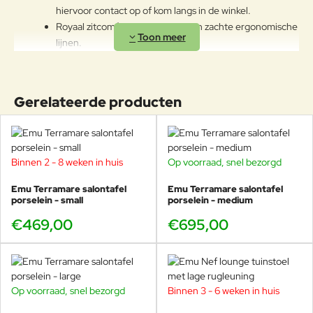
lange tijd niet gebruikt worden of
hiervoor contact op of kom langs in de winkel.
in de winter te reinigen en op een
Royaal zitcomfort met diepe zit en zachte ergonomische
beschermde plek op te bergen.
lijnen.
Mocht u geen plek hebben om de
Weerbestendige materialen, geschikt voor intensief
stoel op te bergen, maak deze
gedurende de winter dan af en toe
buitengebruik.
schoon en behandel het aluminium
Perfect te combineren met de Emu Antigua
Gerelateerde producten
met autowax.
voetenbank
,
2-zits sofa
,
3-zits sofa
,
koffietafel
en
salontafel
.
Volledig in Italië ontworpen en geproduceerd.
Onderhoudsarm, ideaal voor zowel particulier als
Binnen 2 - 8 weken in huis
Op voorraad, snel bezorgd
projectmatig gebruik.
Emu Terramare salontafel
Emu Terramare salontafel
porselein - small
porselein - medium
De nieuwe Antigua collectie is vanaf 2026 exclusief
€469,00
€695,00
te bewonderen bij Veurst, dé grootste Emu dealer ter
wereld. Kom langs en ontdek de nieuwste kleuren,
materialen en combinaties.
Op voorraad, snel bezorgd
Binnen 3 - 6 weken in huis