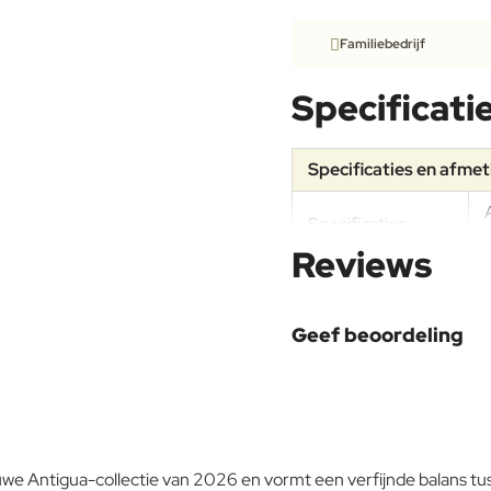
Familiebedrijf
Specificati
Specificaties en afme
Specificaties
Reviews
Materiaal
Geef beoordeling
Aluminium
Uw naam:
Onderhoudsadvies
Opmerking:
we Antigua-collectie van 2026 en vormt een verfijnde balans tu