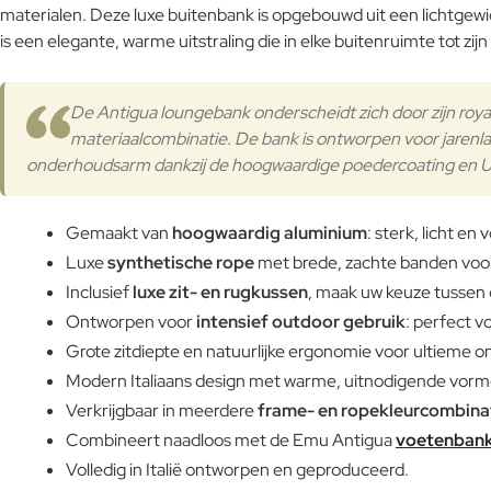
materialen. Deze luxe buitenbank is opgebouwd uit een lichtgew
is een elegante, warme uitstraling die in elke buitenruimte tot zi
De Antigua loungebank onderscheidt zich door zijn royal
materiaalcombinatie. De bank is ontworpen voor jarenl
onderhoudsarm dankzij de hoogwaardige poedercoating en U
Gemaakt van
hoogwaardig aluminium
: sterk, licht en v
Luxe
synthetische
rope
met brede, zachte banden voor 
Inclusief
luxe zit- en rugkussen
, maak uw keuze tussen 
Ontworpen voor
intensief outdoor gebruik
: perfect v
Grote zitdiepte en natuurlijke ergonomie voor ultieme o
Modern Italiaans design met warme, uitnodigende vorm
Verkrijgbaar in meerdere
frame- en ropekleurcombina
Combineert naadloos met de Emu Antigua
voetenban
Volledig in Italië ontworpen en geproduceerd.