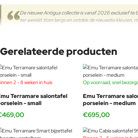
De nieuwe Antigua collectie is vanaf 2026 exclusief te
ter wereld. Kom langs en ontdek de nieuwste kleuren, m
Gerelateerde producten
De
Emu Antigua 2-zits sofa
combineert moderne Italiaanse vor
geweven
rug- en armleuningen. Door het gebruik van duurzame v
perfect voor kust-, zwembad- of horecalocaties.
Dankzij de royale zithoogte, de ontspannen hellingshoek en de br
innen 2 - 8 weken in huis
Op voorraad, snel bezorg
meerdere moderne kleurstellingen en past daarmee binnen elke st
mu Terramare salontafel
Emu Terramare salo
Combineer deze loungebank moeiteloos met de
Emu Antigua l
orselein - small
porselein - medium
loungeomgeving die zowel comfortabel als visueel sterk is.
€469,00
€695,00
Wit synthetisch touw
Antra