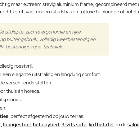
ichtig maar extreem stevig aluminium frame, gecombineerd met e
jn recht komt, van modern stadsbalkon tot luxe tuinlounge of hotelt
Note:
HTM
Waardering:
e zitdiepte, zachte ergonomie en rijke
Slecht
Aluminium
Waardering:
ang buitengebruik, volledig weerbestendig en
V-bestendige rope-techniek.
Verder
olledig roestvrij.
een elegante uitstraling en langdurig comfort.
de verschillende stoffen.
oor thuis én horeca.
ntspanning.
en.
ties
, perfect afgestemd op jouw terras.
k
,
loungestoel
,
het daybed
,
3-zits sofa
,
koffietafel
en de
salo