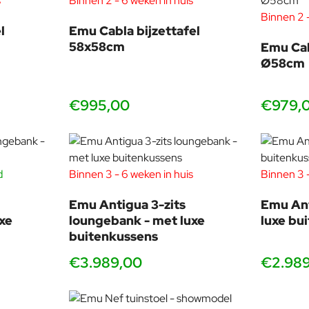
s
Binnen 2 - 6 weken in huis
Binnen 2 -
l
Emu Cabla bijzettafel
Onderhoud & levensduur
58x58cm
Emu Cab
Ø58cm
De Emu Antigua-bank vraagt nauwelijks onderhoud. Het
aluminium frame kan worden gereinigd met lauw water en
een mild schoonmaakmiddel. De rope-structuur is
€995,00
€979,
kleurvast en bestand tegen intensief gebruik, zonlicht en
regen. Maak de rope schoon met een zachte borstel en
sopje wanneer gewenst.
Dankzij de duurzame materialen en Emu’s geavanceerde
d
Binnen 3 - 6 weken in huis
Binnen 3 -
coating blijft de loungebank jarenlang mooi, zelfs bij
Emu Antigua 3-zits
Emu An
intensief gebruik in zon, regen of nabij de kust.
xe
loungebank - met luxe
luxe bu
buitenkussens
€3.989,00
€2.98