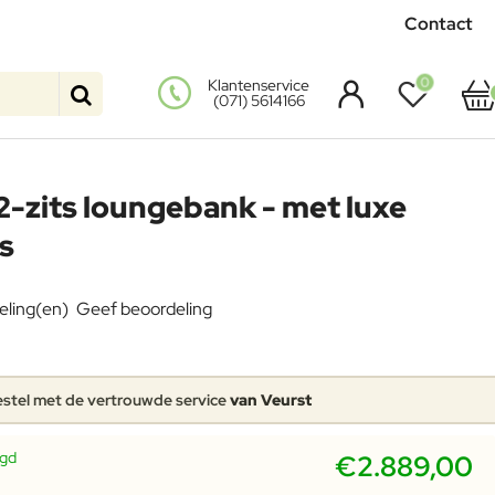
Contact
0
Klantenservice
(071) 5614166
-zits loungebank - met luxe
s
eling(en)
Geef beoordeling
stel met de vertrouwde service
van Veurst
rgd
€2.889,00