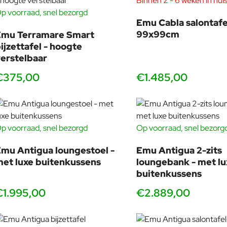
Binnen 2 - 6 weken in hui
p voorraad, snel bezorgd
Emu Cabla salontafe
Technische specificaties
99x99cm
Emu Terramare Smart
ijzettafel - hoogte
Frame:
Gepoedercoat aluminium
erstelbaar
Zitting & rug:
UV-bestendig geweven synthetisch touw
Afmetingen:
164cm breed, 90cm diep en 82cm hoog. De
€375,00
€1.485,00
zithoogte is 41cm en de armleuningen zijn 68cm hoog.
Zitplaatsen:
2 personen
Zitcomfort:
diepe loungepositie
Gewicht:
28,3kg incl. kussens
p voorraad, snel bezorgd
Op voorraad, snel bezorg
Ontwerp:
Frederica Biasi
mu Antigua loungestoel -
Emu Antigua 2-zits
Herkomst:
Made in Italy
et luxe buitenkussens
loungebank - met lu
Weersbestendig:
Ja, (regen, zon, zout, vorst) zeer
buitenkussens
geschikt voor intensief buitengebruik
Garantie:
5 jaar
€1.995,00
€2.889,00