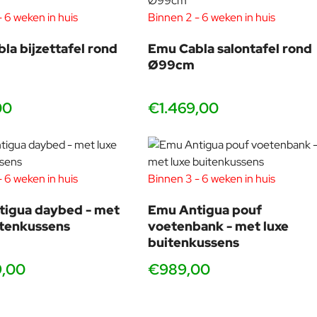
 6 weken in huis
Binnen 2 - 6 weken in huis
Combineert perfect met
la bijzettafel rond
Emu Cabla salontafel rond
Emu Antigua voetenbank
Ø99cm
Emu Antigua loungestoel
Emu Antigua daybed
00
€1.469,00
Emu Antigua 3-zits sofa
Emu Antigua bijzettafel
Emu Antigua salontafel
Speelse Terramare salontafels
 6 weken in huis
Binnen 3 - 6 weken in huis
Strakke Cabla salontafels
Luxe design parasols van Emu
tigua daybed - met
Emu Antigua pouf
Outdoor vloerkleden
itenkussens
voetenbank - met luxe
buitenkussens
9,00
€989,00