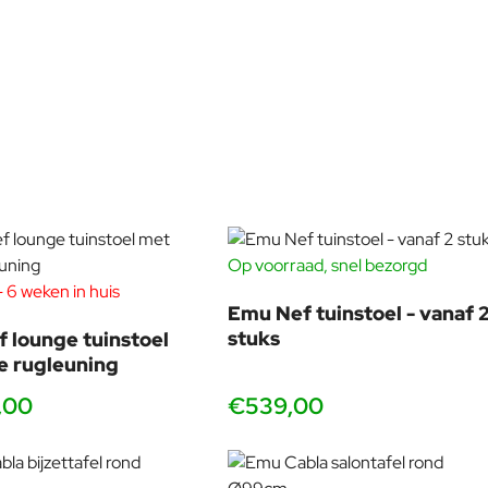
ant afgerond en perfect in balans met de verfijnde,
met de hand
rverschillen. Ideaal voor het Nederlandse klimaat, maar ook
vanaf 2 stuks
Op voorraad, snel bezorgd
n luxe resortmeubilair ervaart. De Antigua wordt geleverd in
 6 weken in huis
 chic.
Emu Nef tuinstoel - vanaf 
stuks
 lounge tuinstoel
en de
Emu Antigua bijzettafel
voor een complete
e rugleuning
,00
€539,00
touw
Rood synthetisch touw