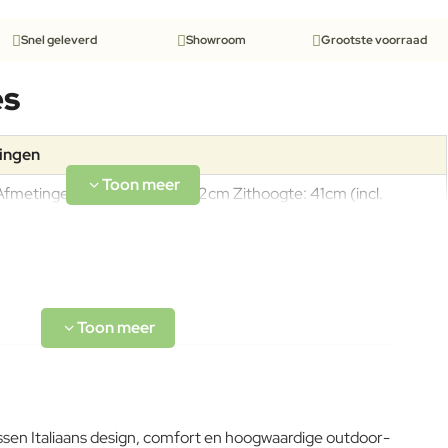
Snel geleverd
Showroom
Grootste voorraad
es
tingen
Afmetingen: L90 x B164x H82cm Zithoogte: 41cm (incl.
kussens) Armleuning: 68cm Draagkracht: 200kg
Aluminiumlegeringen, buitengewoon geschikt voor de koude
verwerking en gieten, op passende wijze behandeld om de
weersomstandigheden te weerstaan en met poeder gelakt.
Om het product lange tijd in uitstekende staat te houden,
ssen Italiaans design, comfort en hoogwaardige outdoor-
raden we aan om het correct en regelmatig te reinigen.