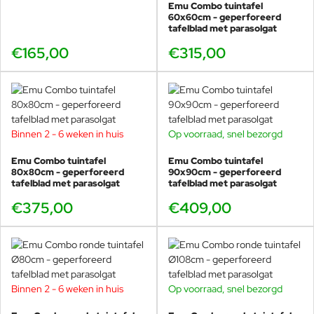
Emu Pigalle tuinstoel
Emu Combo tuintafel
Emu Ronda
en
RondaX tuinstoel
60x60cm - geperforeerd
tafelblad met parasolgat
Emu Round tuinstoel
€165,00
€315,00
Italiaanse kwaliteit en duurzame afwerking
Zoals u mag verwachten van Emu wordt ook de Combo collectie
Binnen 2 - 6 weken in huis
Op voorraad, snel bezorgd
volledig in Italië geproduceerd. De tafel is gemaakt van staal en
afgewerkt met de bekende
EMU-coating
, bestaande uit
Emu Combo tuintafel
Emu Combo tuintafel
80x80cm - geperforeerd
kataforese en meerdere beschermende lagen.
90x90cm - geperforeerd
tafelblad met parasolgat
tafelblad met parasolgat
€375,00
€409,00
Deze afwerking beschermt de tafel tegen roest,
weersinvloeden en intensief gebruik, waardoor de Emu
Combo tuintafel geschikt is voor jarenlang buitenplezier.
Gepoedercoat staal met hoogwaardige
Binnen 2 - 6 weken in huis
Op voorraad, snel bezorgd
bescherming