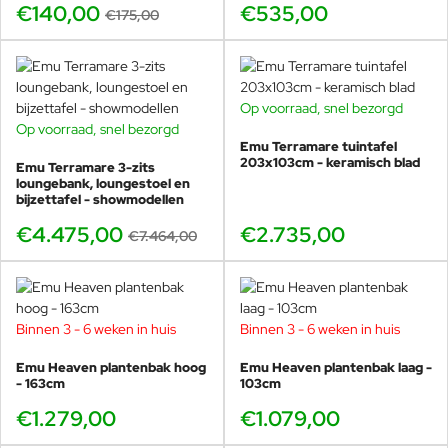
stoelstijlen
€140,00
€535,00
€175,00
Wij denken graag mee over aantallen, kleurkeuzes en
combinaties met bijpassende stoelen voor
projectinrichting.
Op voorraad, snel bezorgd
Op voorraad, snel bezorgd
BUNDELKORTING
Emu Terramare tuintafel
SHOWMODEL
203x103cm - keramisch blad
Emu Terramare 3-zits
Ruim op voorraad bij Veurst vanaf voorjaar
-40%
loungebank, loungestoel en
bijzettafel - showmodellen
2026
€4.475,00
€2.735,00
€7.464,00
Veurst is officieel
de grootste Emu dealer ter wereld
en beschikt
over
de grootste Emu voorraad wereldwijd
. Vanaf het voorjaar
van
2026
hebben wij meerdere Emu Combo tuintafels in
verschillende afmetingen en kleuren ruim op voorraad.
Binnen 3 - 6 weken in huis
Binnen 3 - 6 weken in huis
Emu Heaven plantenbak hoog
Emu Heaven plantenbak laag -
- 163cm
103cm
In onze showroom in Voorschoten kunt u de Combo tafels
€1.279,00
€1.079,00
bekijken, afwerkingen vergelijken en combinaties maken
met diverse stoelen. Wij adviseren u graag bij het kiezen