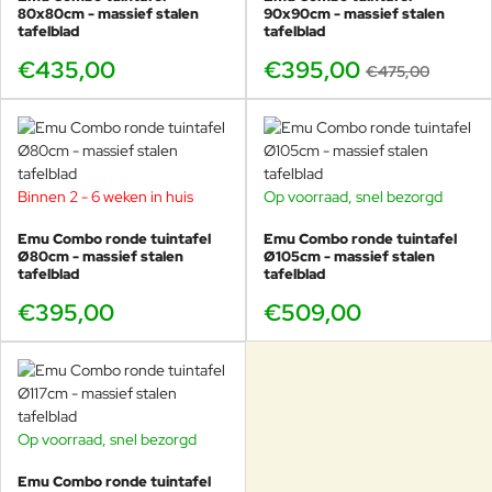
80x80cm - massief stalen
afmeting is leverbaar met een geperforeerd tafelblad met
90x90cm - massief stalen
tafelblad
tafelblad
parasolgat of met een massief stalen tafelblad.
€435,00
€395,00
€475,00
Kom beide varianten vanaf maart 2026 bekijken in onze showroom
of bekijk hieronder alvast op onze website:
Met opengewerkt blad en parasolgat:
60x60cm vierkant
80x80cm vierkant
(deze afmeting)
Binnen 2 - 6 weken in huis
Op voorraad, snel bezorgd
90x90cm vierkant
Ø80cm rond
Emu Combo ronde tuintafel
Emu Combo ronde tuintafel
Ø80cm - massief stalen
Ø105cm - massief stalen
Ø108cm rond
tafelblad
tafelblad
Ø123cm rond
€395,00
€509,00
Met massief stalen blad:
60x60cm vierkant
80x80cm vierkant
90x90cm vierkant
Ø80cm rond
Op voorraad, snel bezorgd
-17%
Ø105cm rond
Ø117cm rond
Emu Combo ronde tuintafel