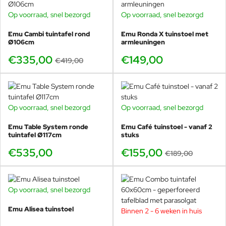
Op voorraad, snel bezorgd
Op voorraad, snel bezorgd
-20%
Perfect te combineren met vrijwel alle
Emu Cambi tuintafel rond
Emu Ronda X tuinstoel met
Ø106cm
armleuningen
stoelen
€335,00
€149,00
€419,00
De Emu Combo tuintafel 80x80 cm is ontworpen als een
echte allround tafel. Dankzij het rustige en
uitgebalanceerde ontwerp combineert deze tafel
moeiteloos met vrijwel alle Emu tuinstoelen, maar ook
Op voorraad, snel bezorgd
Op voorraad, snel bezorgd
-18%
met stoelen van andere merken. Hierdoor is deze tafel
zeer geliefd in zowel particuliere tuinen als in
Emu Table System ronde
Emu Café tuinstoel - vanaf 2
professionele omgevingen zoals cafés, restaurants en
tuintafel Ø117cm
stuks
hotels.
€535,00
€155,00
€189,00
Deze tafel met opengewerkt tafelblad past perfect bij de
volgende stoelen met een vergelijkbare gaasstructuur in
de zitting:
Op voorraad, snel bezorgd
Emu Darwin tuinstoel
Emu Alisea tuinstoel
Emu Alisea tuinstoel
Binnen 2 - 6 weken in huis
Emu Café tuinstoel