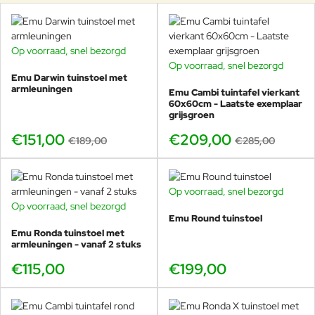
Bekijk de Emu Combo tafels vanaf het voorjaar
2026 in onze showroom of bestel direct online.
Op voorraad, snel bezorgd
-20%
Op voorraad, snel bezorgd
-27%
Emu Darwin tuinstoel met
armleuningen
Geperforeerd tafelblad met parasolgat,
Emu Cambi tuintafel vierkant
60x60cm - Laatste exemplaar
grijsgroen
ideaal voor buiten
€151,00
€209,00
€189,00
€285,00
Het geperforeerde tafelblad is een belangrijk kenmerk van deze
Emu Combo tuintafel. De open structuur zorgt ervoor dat
regenwater eenvoudig wegloopt, waardoor het tafelblad na een
bui snel weer droog is. Dit is ideaal voor dagelijks buitengebruik.
Op voorraad, snel bezorgd
Op voorraad, snel bezorgd
Daarnaast is de tafel voorzien van een
parasolgat in het midden
.
Emu Round tuinstoel
Hierdoor is deze uitvoering bijzonder geschikt voor zonnige
Emu Ronda tuinstoel met
terrassen en horeca-opstellingen waar schaduw gewenst is,
armleuningen - vanaf 2 stuks
zonder dat u een parasolvoet naast de tafel nodig heeft.
€115,00
€199,00