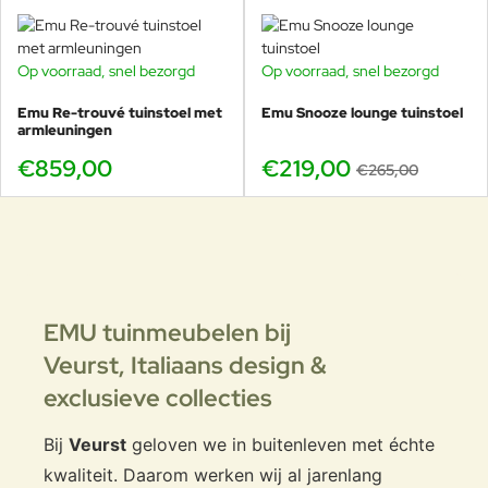
van de juiste uitvoering voor uw tuin, terras of project.
Op voorraad, snel bezorgd
Op voorraad, snel bezorgd
-17%
Emu Re-trouvé tuinstoel met
Emu Snooze lounge tuinstoel
Bezoek onze showroom in Voorschoten en ontdek
armleuningen
de nieuwe Emu Combo tuintafels. Voel de
€859,00
€219,00
€265,00
materialen, bekijk de kleuren en stel samen met ons
uw ideale terrasopstelling samen.
EMU tuinmeubelen bij
Veurst,
Italiaans design &
exclusieve collecties
Bij
Veurst
geloven we in buitenleven met échte
kwaliteit. Daarom werken wij al jarenlang