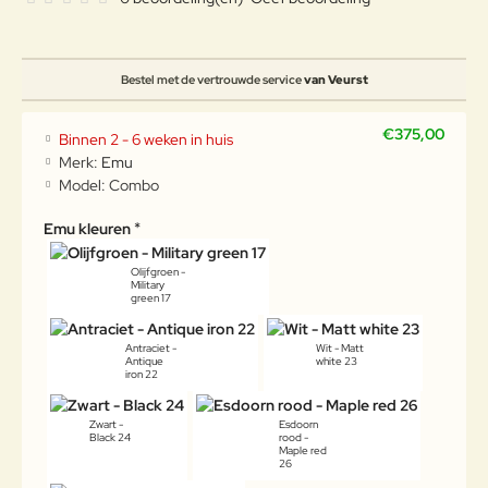
Bestel met de vertrouwde service
van Veurst
€375,00
Binnen 2 - 6 weken in huis
Merk:
Emu
Model:
Combo
Emu kleuren
Olijfgroen -
Military
green 17
Antraciet -
Wit - Matt
Antique
white 23
iron 22
Zwart -
Esdoorn
Black 24
rood -
Maple red
26