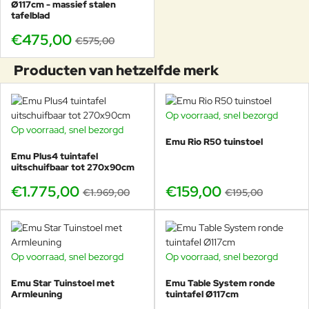
Ø117cm - massief stalen
tafelblad
€475,00
€575,00
Horeca en bedrijven, sterk, praktisch en
Producten van hetzelfde merk
representatief
De Emu Combo tuintafel 80x80 cm is een uitstekende
Op voorraad, snel bezorgd
-18%
keuze voor
horeca en bedrijven
. Het formaat is praktisch
Op voorraad, snel bezorgd
-10%
in te delen op terrassen en het parasolgat maakt het
Emu Rio R50 tuinstoel
eenvoudig om in één beweging schaduw te creëren voor
Emu Plus4 tuintafel
uitschuifbaar tot 270x90cm
gasten. Door het geperforeerde blad blijft de tafel
bovendien sneller droog na regen, wat prettig is bij
€1.775,00
€159,00
€1.969,00
€195,00
dagelijks gebruik.
Ideaal formaat voor terrassen en hotel patios
Parasolgat centraal geplaatst voor efficiënt
schaduwgebruik
Op voorraad, snel bezorgd
Op voorraad, snel bezorgd
-20%
Onderhoudsarm en geschikt voor intensieve
wissels
Emu Star Tuinstoel met
Emu Table System ronde
Armleuning
tuintafel Ø117cm
Tijdloos ontwerp dat past bij verschillende