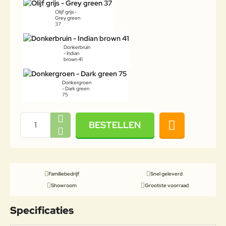
Olijf grijs -
Grey green
37
Donkerbruin
- Indian
brown 41
Donkergroen
- Dark green
75
BESTELLEN
Familiebedrijf
Snel geleverd
Showroom
Grootste voorraad
Specificaties