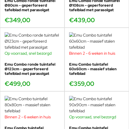
Emu Combo ronde tuintafel
Emu Combo ronde tuintafel
Bestand tegen regen, zon en
Ø80cm - geperforeerd
Ø108cm - geperforeerd
temperatuurschommelingen
tafelblad met parasolgat
tafelblad met parasolgat
Onderhoudsvriendelijk en kleurvast
€349,00
€439,00
Geschikt voor intensief gebruik in de horeca
Meubilair met oog voor detail, gemaakt door echte
Op voorraad, snel bezorgd
Binnen 2 - 6 weken in huis
vakmensen. De Emu Combo tuintafels zijn
ontworpen om dagelijks gebruikt te worden, zonder
Emu Combo ronde tuintafel
Emu Combo tuintafel
concessies te doen aan uitstraling of kwaliteit.
Ø123cm - geperforeerd
60x60cm - massief stalen
tafelblad met parasolgat
tafelblad
€499,00
€359,00
Onderdeel van de veelzijdige Emu Combo
collectie
Binnen 2 - 6 weken in huis
Op voorraad, snel bezorgd
-17%
De Emu Combo tuintafel 80x80 cm maakt deel uit van een
uitgebreide collectie met
12 modellen in 6 afmetingen
. Elke
Emu Combo tuintafel
Emu Combo tuintafel