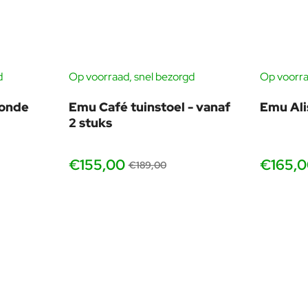
ten of grafisch ontwerp hebben, zoals aluminium of strak vormge
d
Op voorraad, snel bezorgd
Op voorra
-18%
ronde
Emu Café tuinstoel - vanaf
Emu Ali
2 stuks
€155,00
€165,
€189,00
vanaf 2 stuks
ng
olledig in Italië geproduceerd. De tafel is vervaardigd uit sta