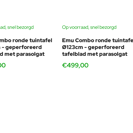
ad, snel bezorgd
Op voorraad, snel bezorgd
bo ronde tuintafel
Emu Combo ronde tuintafe
 - geperforeerd
Ø123cm - geperforeerd
ad met parasolgat
tafelblad met parasolgat
00
€499,00
 6 afmetingen
. Elke afmeting is leverbaar met een geperforeerd