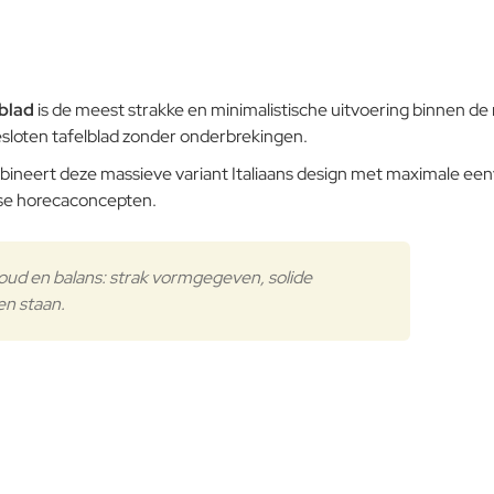
Verder
blad
is de meest strakke en minimalistische uitvoering binnen d
esloten tafelblad zonder onderbrekingen.
neert deze massieve variant Italiaans design met maximale eenvo
dse horecaconcepten.
ud en balans: strak vormgegeven, solide
en staan.