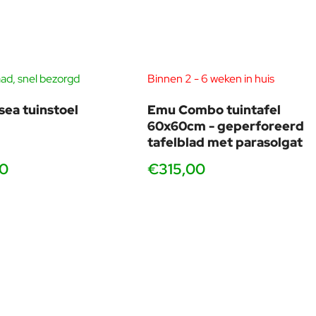
geven stalen stoelen. Hierdoor ontstaat een eigentijdse
ad, snel bezorgd
Binnen 2 - 6 weken in huis
sea tuinstoel
Emu Combo tuintafel
60x60cm - geperforeerd
tafelblad met parasolgat
00
€315,00
al en afgewerkt met de bekende
EMU-coating
, bestaande uit