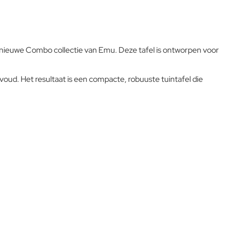
dan op regelmatige basis met vaseline of autowas, ook is het
belangrijk regelmatig het fijnstof af te nemen met een vochtige
doek. Zo heeft u vele jaren plezier van uw aankoop!
e nieuwe Combo collectie van Emu. Deze tafel is ontworpen voor
ud. Het resultaat is een compacte, robuuste tuintafel die