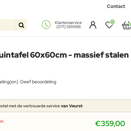
Contact
0
Klantenservice
(071) 5614166
intafel 60x60cm - massief stalen
eling(en)
Geef beoordeling
stel met de vertrouwde service
van Veurst
is
€359,00