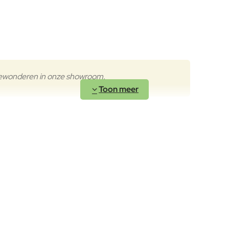
bewonderen in onze showroom.
t van de Combo tafels met geperforeerd blad. Door het gesloten op
es.
olledig symmetrisch en visueel kalm. Ideaal voor wie design en ee