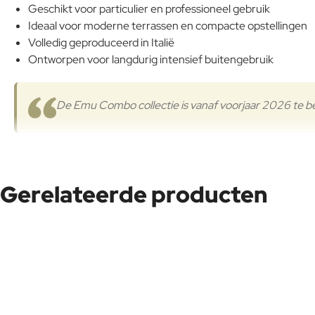
Geschikt voor particulier en professioneel gebruik
Ideaal voor moderne terrassen en compacte opstellingen
Volledig geproduceerd in Italië
Ontworpen voor langdurig intensief buitengebruik
De Emu Combo collectie is vanaf voorjaar 2026 te 
Massief stalen tafelblad, strak en minimalistisch
Gerelateerde producten
Het massieve stalen tafelblad onderscheidt deze uitvoering direc
perfect aansluit bij moderne architectuur en strakke buitenruimt
Doordat het tafelblad geen parasolgat heeft, blijft het ontwerp v
parasols.