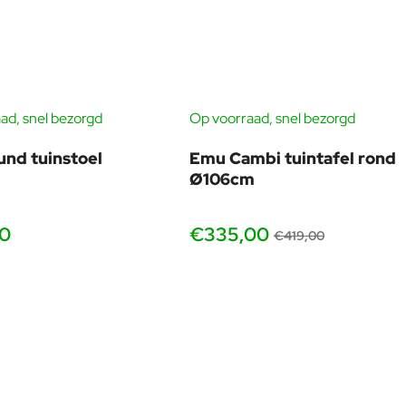
lad. Beide uitvoeringen delen dezelfde hoogwaardige
ad, snel bezorgd
Op voorraad, snel bezorgd
-20
nd tuinstoel
Emu Cambi tuintafel rond
Ø106cm
00
€335,00
€419,00
mbineren met moderne en minimalistische stoelen.