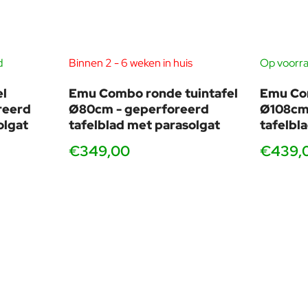
d
Binnen 2 - 6 weken in huis
Op voorra
l
Emu Combo ronde tuintafel
Emu Com
reerd
Ø80cm - geperforeerd
Ø108cm
olgat
tafelblad met parasolgat
tafelbl
€349,00
€439,
tafels zijn gebouwd om jarenlang buiten te
it.
maakt deel uit van een uitgebreide collectie met
12 modellen in