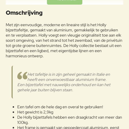
geschikt voor koudbewerking en
Uw naam:
Aluminium
spuitgieten, op de juiste manier
Omschrijving
behandeld om de elementen te
weerstaan en gepoedercoat.
Opmerkin
Met zijn eenvoudige, moderne en lineaire stijl is het Holly
g:
bijzettafeltje, gemaakt van aluminium, gemakkelijk te gebruiken
Onderhoudsadvies
en te verplaatsen. Holly voegt een vleugje originaliteit toe aan elk
soort omgeving, van het strand tot het zwembad, van de privétuin
Indien de producten dicht bij de
tot grote groene buitenruimtes. De Holly collectie bestaat uit een
zee worden opgeslagen, is het
bijzettafel en een ligbed, met eigentijdse lijnen en een
raadzaam voor het winterseizoen
harmonieus ontwerp.
Note:
HTML-code wordt niet vertaald!
en op kwartaalbasis de aluminium
Waarderin
oppervlakken met een zachte doek
Slecht
Goed
Waardering:
g:
te reinigen. Gebruik water of
Het tafeltje is in zijn geheel gemaakt in Italie en
detergentia en bescherm ze met
heeft een onverwoestbaar aluminium frame.
Aluminium
vaseline-olie of autowas. Mocht u
Een bijzettafel met nauwelijks onderhoud en kan het
Verder
de tuinmeubelen buiten laten
gehele jaar buiten blijven staan.
staan in de winter, behandel ze dan
op regelmatige basis met vaseline
of autowas, ook is het belangrijk
Een tafel om de hele dag en overal te gebruiken!
regelmatig het fijnstof af te nemen
Het gewicht is 2,9kg
met een vochtige doek. Zo heeft u
De Holly bijzettafels hebben een draagkracht van meer dan
vele jaren plezier van uw aankoop!
100kg.
Het frame is gemaakt van gepoedercoat aluminium, eerst