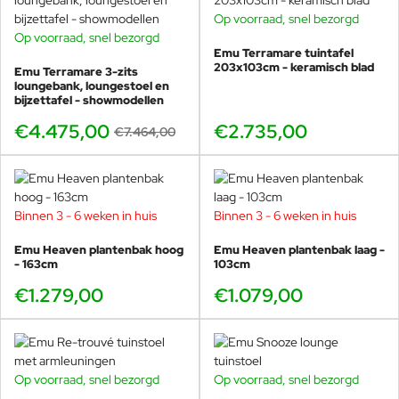
zetten, zodat alles binnen handbereik ligt.
Op voorraad, snel bezorgd
Op voorraad, snel bezorgd
BUNDELKORTING
Extra comfortabel wordt het met de
EMU Holly
Emu Terramare tuintafel
voetenbank
. Samen creëer je een rustige, luxe opstelling
SHOWMODEL
203x103cm - keramisch blad
Emu Terramare 3-zits
die past bij modern buitenleven.
-40%
loungebank, loungestoel en
bijzettafel - showmodellen
€4.475,00
€2.735,00
€7.464,00
Ook prachtig bij andere EMU
lounge meubels
Binnen 3 - 6 weken in huis
Binnen 3 - 6 weken in huis
De kracht van de Holly bijzettafel is dat hij niet “dominant” is.
Daardoor staat hij prachtig bij veel andere EMU lounge
Emu Heaven plantenbak hoog
Emu Heaven plantenbak laag -
meubels, ook buiten de Holly lijn. Hij brengt structuur en
- 163cm
103cm
gebruiksgemak, zonder de hoofdrol te willen.
€1.279,00
€1.079,00
Wil je binnen Holly blijven, combineer dan ook met de
EMU
Holly tuinstoel met armleuningen
voor een complete set
in dezelfde materialen en uitstraling.
Op voorraad, snel bezorgd
Op voorraad, snel bezorgd
-17%