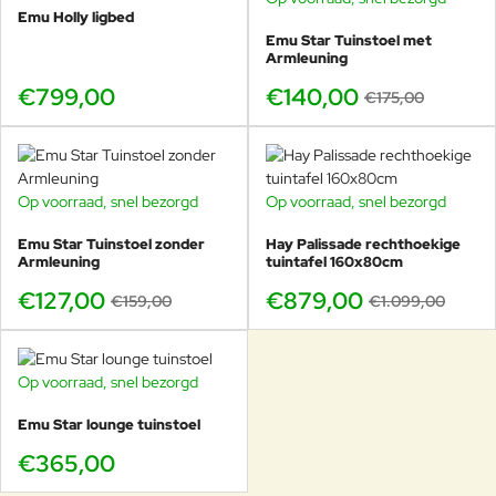
Emu Holly ligbed
Emu Star Tuinstoel met
Verstelbaar zitten, drankje erbij, en een
Armleuning
set die eruitziet alsof hij ontworpen is als
€799,00
€140,00
€175,00
geheel.
Op voorraad, snel bezorgd
Op voorraad, snel bezorgd
-20%
-20%
Overzichtelijk kiezen: voordelen
Emu Star Tuinstoel zonder
Hay Palissade rechthoekige
Armleuning
tuintafel 160x80cm
en toepassing
€127,00
€879,00
€159,00
€1.099,00
Pluspunten
Gemaakt van
aluminium
, licht en onderhoudsarm
Minimalistische vorm die rustig blijft in elke setting
Op voorraad, snel bezorgd
Ideaal naast loungestoel, ligbed of voetenbank
Makkelijk te verplaatsen op terras of balkon
Emu Star lounge tuinstoel
Past perfect in de Holly collectie en bij andere
€365,00
EMU lounge meubels
Waar gebruik je hem het meest