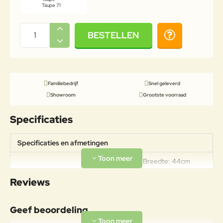
Taupe 71
BESTELLEN
Familiebedrijf
Snel geleverd
Showroom
Grootste voorraad
Specificaties
Specificaties en afmetingen
Lengte: 45cm Breedte: 44cm
Specificaties
Hoogte: 43cm Gewicht: 2,9kg
Reviews
Draagkracht 100kg
Materiaal
Geef beoordeling
Aluminiumlegeringen, bijzonder