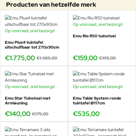
Producten van hetzelfde merk
Naast een verstelbare stoel als vaste plek voor je
glas of boek
Bij een ligbed als poolside tafel
Op voorraad, snel bezorgd
In een loungehoek als extra “laag” in je opstelling
-18%
Op voorraad, snel bezorgd
Op balkon of patio als compacte, stijlvolle tafel
-10%
Emu Rio R50 tuinstoel
Emu Plus4 tuintafel
uitschuifbaar tot 270x90cm
Een klein meubel, maar een groot
€1.775,00
€159,00
€1.969,00
€195,00
verschil in gebruiksgemak.
Op voorraad, snel bezorgd
Op voorraad, snel bezorgd
-20%
Combineert moeiteloos met Holly
Emu Star Tuinstoel met
Emu Table System ronde
Armleuning
tuintafel Ø117cm
ligbed en voetenbank
€140,00
€535,00
€175,00
Wil je een complete relaxzone in dezelfde strakke
designtaal, combineer deze bijzettafel dan met het
EMU
Holly ligbed
. De bijzettafel is ideaal om naast het ligbed te