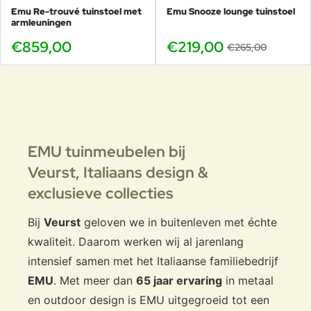
Emu Re-trouvé tuinstoel met
Emu Snooze lounge tuinstoel
Bekijk alle Holly producten en
armleuningen
maak je set compleet
€859,00
€219,00
€265,00
Wil je de complete collectie zien en onderling combineren?
Bekijk dan
alle EMU Holly producten
en stel jouw ideale
lounge- of poolside opstelling samen.
EMU tuinmeubelen bij
Waarom de EMU Holly bijzettafel
Veurst,
Italiaans design &
bestellen bij Veurst
exclusieve collecties
Bij Veurst bestel je EMU met zekerheid. Wij zijn de
grootste
EMU dealer
en helpen je graag met combinaties, kleuren
Bij
Veurst
geloven we in buitenleven met échte
en een complete opstelling. Veel EMU modellen zijn bij ons
kwaliteit. Daarom werken wij al jarenlang
te bekijken in de showroom, zodat je niet op foto’s hoeft te
intensief samen met het Italiaanse familiebedrijf
vertrouwen.
EMU
. Met meer dan
65 jaar ervaring
in metaal
Grootste EMU dealer met specialistisch advies
en outdoor design is EMU uitgegroeid tot een
Ideale match met de Holly verstelbare