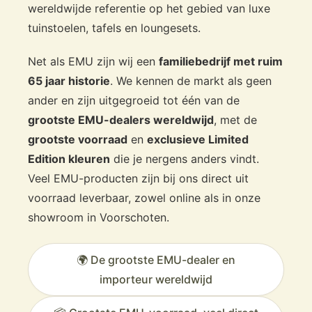
lounge/dinerstoel
wereldwijde referentie op het gebied van luxe
Perfect naast Holly ligbed en voetenbank
tuinstoelen, tafels en loungesets.
Ook mooi bij andere EMU lounge meubels
Snelle levering en betrouwbare service
Net als EMU zijn wij een
familiebedrijf met ruim
65 jaar historie
. We kennen de markt als geen
ander en zijn uitgegroeid tot één van de
grootste EMU-dealers wereldwijd
, met de
grootste voorraad
en
exclusieve Limited
Edition kleuren
die je nergens anders vindt.
Veel EMU-producten zijn bij ons direct uit
voorraad leverbaar, zowel online als in onze
showroom in Voorschoten.
🌍 De grootste EMU-dealer en
importeur wereldwijd