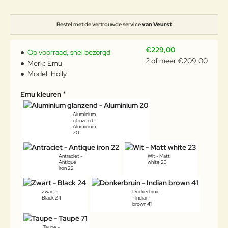
Bestel met de vertrouwde service
van Veurst
€229,00
Op voorraad, snel bezorgd
2 of meer €209,00
Merk:
Emu
Model:
Holly
Emu kleuren
Aluminium
glanzend -
Aluminium
20
Antraciet -
Wit - Matt
Antique
white 23
iron 22
Zwart -
Donkerbruin
Black 24
- Indian
brown 41
Taupe -