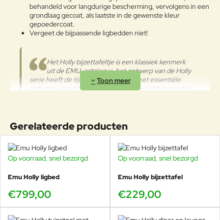
behandeld voor langdurige bescherming, vervolgens in een
grondlaag gecoat, als laatste in de gewenste kleur
gepoedercoat.
Vergeet de bijpassende ligbedden niet!
Het Holly bijzettafeltje is een klassiek kenmerk
uit de EMU-catalogus, het ontwerp van de Holly
serie heeft de tijd doorstaan dankzij het essentiële
ontwerp, waardoor het een groenblijvend tuinmeubel
is.
Gerelateerde producten
Kom dit tafeltje uit de Emu Holly collectie bekijken in onze
showroom te Voorschoten.
Op voorraad, snel bezorgd
Op voorraad, snel bezorgd
Emu Holly ligbed
Emu Holly bijzettafel
EMU Holly bijzettafel: strak, licht
en altijd praktisch
€799,00
€229,00
De
EMU Holly bijzettafel
is zo’n item dat je buitenruimte