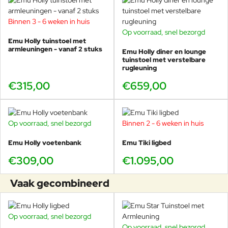
direct netter en completer laat aanvoelen. Minimalistisch
Italiaans design in aluminium, licht van gewicht en makkelijk
Binnen 3 - 6 weken in huis
te verplaatsen. Ideaal naast een loungestoel, bij een ligbed
Op voorraad, snel bezorgd
of als stijlvolle plek voor een drankje, zonnebril of boek.
Emu Holly tuinstoel met
armleuningen - vanaf 2 stuks
Emu Holly diner en lounge
tuinstoel met verstelbare
Een bijzettafel die overal bij past, juist
rugleuning
omdat hij zo puur ontworpen is.
€315,00
€659,00
Op voorraad, snel bezorgd
Binnen 2 - 6 weken in huis
Perfect bij de Holly verstelbare
Emu Holly voetenbank
Emu Tiki ligbed
diner- en loungestoel
€309,00
€1.095,00
De mooiste match is met de
EMU Holly diner- en lounge
Vaak gecombineerd
tuinstoel met verstelbare rugleuning
. Samen vormen ze
een moderne set die strak oogt en maximaal comfortabel is.
De bijzettafel staat altijd precies op de juiste plek, zonder
Op voorraad, snel bezorgd
het ontwerp te verstoren.
Op voorraad, snel bezorgd
-20%