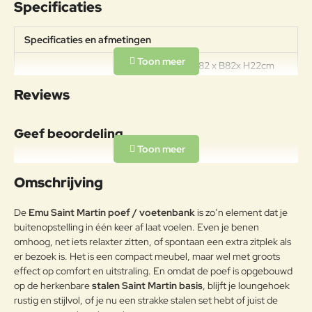
Specificaties
Specificaties en afmetingen
Afmetingen: L82 x B82x H22cm
Specificaties
Zithoogte: 45cm (incl. kussens)
Reviews
Draagkracht: 200kg
Onderhoudsadvies
Geef beoordeling
Om het product lange tijd in
uitstekende staat te houden, raden
Uw naam:
we aan om het correct en
Omschrijving
regelmatig te reinigen. Verricht de
reiniging vaker op plaatsen die
Opmerkin
De
Emu Saint Martin poef / voetenbank
is zo’n element dat je
door een grote vochtigheid of een
g:
buitenopstelling in één keer af laat voelen. Even je benen
zeeklimaat worden gekenmerkt.
omhoog, net iets relaxter zitten, of spontaan een extra zitplek als
Het wordt aanbevolen om de
er bezoek is. Het is een compact meubel, maar wel met groots
oppervlakken met een zachte doek
en met water of neutrale
effect op comfort en uitstraling. En omdat de poef is opgebouwd
reinigingsmiddelen te reinigen. De
op de herkenbare
stalen Saint Martin basis
, blijft je loungehoek
Note:
HTML-code wordt niet vertaald!
langdurige en continue
rustig en stijlvol, of je nu een strakke stalen set hebt of juist de
Waarderin