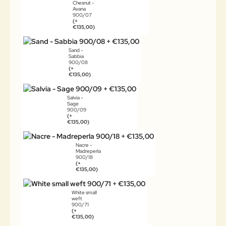
Chesnut -
Avana
900/07
(+
€135,00)
Sand -
Sabbia
900/08
(+
€135,00)
Salvia -
Sage
900/09
(+
€135,00)
Nacre -
Madreperla
900/18
(+
€135,00)
White small
weft
900/71
(+
€135,00)