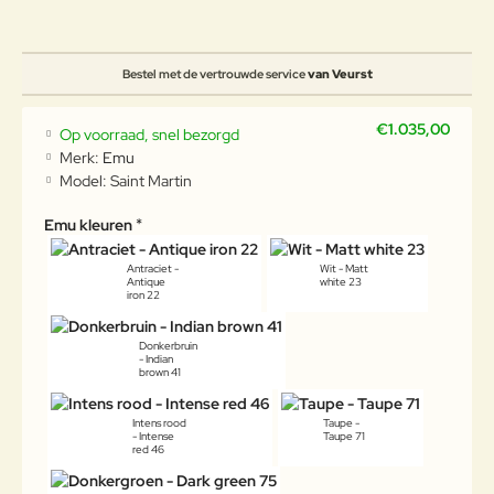
Bestel met de vertrouwde service
van Veurst
€1.035,00
Op voorraad, snel bezorgd
Merk:
Emu
Model:
Saint Martin
Emu kleuren
Antraciet -
Wit - Matt
Antique
white 23
iron 22
Donkerbruin
- Indian
brown 41
Intens rood
Taupe -
- Intense
Taupe 71
red 46