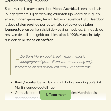
blootstelling aan intense uv-
Slecht
Goed
warmere weaving uitvoering.
Waardering:
g:
Gepoedercoat staal
straling of aan erg lage
Saint Martin is ontworpen door
Marco Acerbis
als een modulair
temperaturen kunnen de originele
loungesysteem. Bij de weaving varianten zijn vooral de rug- en
eigenschappen van de mooie
Verder
armleuningen geweven, terwijl de basis hetzelfde blijft. Daardoor
gekleurde polyestercoating
is deze
stalen poef
de perfecte match bij zowel de
stalen
worden aangetast. We raden aan
loungestoel
en banken als bij de weaving modules. En net als de
om de producten wanneer ze
rest van de collectie geldt ook hier:
lange tijd niet gebruikt worden of
alles is 100% Made in Italy
,
in de winter te reinigen en op een
dus ook de
kussens en stoffen
.
beschermde plek op te bergen.
Mocht u geen plek hebben om de
stoel op te bergen, maak deze
De Saint Martin poef is klein, maar maakt je
gedurende de winter dan af en toe
loungegevoel groot. Even voeten omhoog en je
schoon en behandel het aluminium
zit meteen op het niveau van een luxe hotelterras.
met autowax.
Poef / voetenbank
als comfortabele aanvulling op Saint
Martin lounge-opstellingen
Gemaakt op de herkenbare
stalen Saint Martin basis
,
daardoor past hij bij staal én weaving
Handig als voetenbank, extra zitplek of als flexibel element
in een opstelling