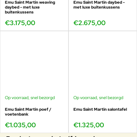
of tijdens de winter droog opbergt. Zo blijft de poef elk seizoen
Emu Saint Martin weaving
Emu Saint Martin daybed -
daybed - met luxe
met luxe buitenkussens
fris, comfortabel en representatief.
buitenkussens
Combineert perfect met
€3.175,00
€2.675,00
Emu Saint Martin loungestoel (staal)
Emu Saint Martin 2-zits loungebank (staal)
Emu Saint Martin 3-zits loungebank (staal)
Emu Saint Martin daybed (staal)
Emu Saint Martin weaving loungestoel
Emu Saint Martin weaving 2-zits loungebank
Waarom Emu Saint Martin loungemeubelen
Op voorraad, snel bezorgd
Op voorraad, snel bezorgd
bestellen bij Veurst
Emu Saint Martin poef /
Emu Saint Martin salontafel
voetenbank
Veurst is officieel
de grootste Emu-dealer ter wereld
en
beschikt over de
grootste Emu-voorraad wereldwijd
.
€1.035,00
€1.325,00
Daardoor kunnen wij vaak snel leveren en inhoudelijk
meedenken bij het samenstellen van jouw ideale Saint