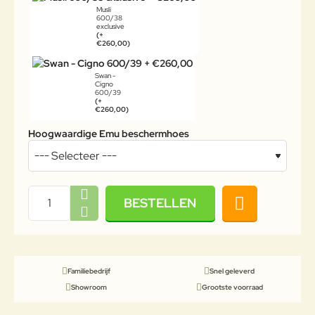
Musli
600/38
exclusive
(+
€260,00)
Swan -
Cigno
600/39
(+
€260,00)
Hoogwaardige Emu beschermhoes
BESTELLEN
Familiebedrijf
Snel geleverd
Showroom
Grootste voorraad