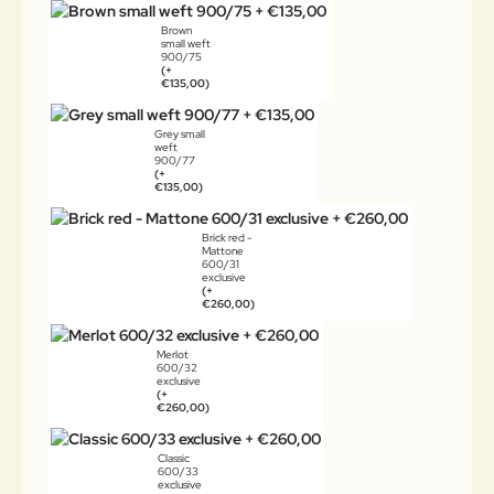
Brown
small weft
900/75
(+
€135,00)
Grey small
weft
900/77
(+
€135,00)
Brick red -
Mattone
600/31
exclusive
(+
€260,00)
Merlot
600/32
exclusive
(+
€260,00)
Classic
600/33
exclusive