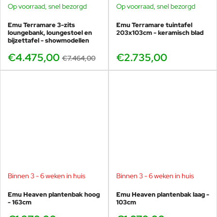
Op voorraad, snel bezorgd
Op voorraad, snel bezorgd
BUNDELKORTING
praktijk vaak het meest gebruikt worden.
SHOWMODEL
Emu Terramare 3-zits
Emu Terramare tuintafel
-40%
loungebank, loungestoel en
203x103cm - keramisch blad
bijzettafel - showmodellen
€4.475,00
€2.735,00
€7.464,00
Binnen 3 - 6 weken in huis
Binnen 3 - 6 weken in huis
Emu Heaven plantenbak hoog
Emu Heaven plantenbak laag -
- 163cm
103cm