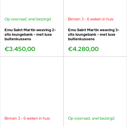
Technische specificaties
Producttype: Poef / voetenbank
Op voorraad, snel bezorgd
Binnen 3 - 6 weken in huis
Materiaal: Staal
Ontwerp: Marco Acerbis
Emu Saint Martin weaving 2-
Emu Saint Martin weaving 3-
zits loungebank - met luxe
zits loungebank - met luxe
Collectie: Emu Saint Martin
buitenkussens
buitenkussens
Herkomst: 100% Made in Italy (ook kussens & stoffen)
Weersbestendig: Ja
€3.450,00
€4.280,00
Geschikt voor horeca: Ja
Cover mogelijk: Ja
Garantie: 2 jaar
Onderhoud & levensduur
Het stalen frame reinig je eenvoudig met water en een mild
schoonmaakmiddel. Emu adviseert om het meubel in de winter bij
voorkeur droog op te bergen om condensvorming te voorkomen.
Staat het meubel dicht bij zee, dan helpt extra regelmatige
reiniging en bescherming van het metaal om het oppervlak mooi
te houden.
Binnen 3 - 6 weken in huis
Op voorraad, snel bezorgd
De kussens blijven het mooist wanneer je ze bij langdurige regen