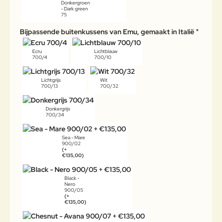
Donkergroen
- Dark green
75
Bijpassende buitenkussens van Emu, gemaakt in Italië
Ecru
Lichtblauw
700/4
700/10
Lichtgrijs
Wit
700/13
700/32
Donkergrijs
700/34
Sea - Mare
900/02
(+
€135,00)
Black -
Nero
900/05
(+
€135,00)