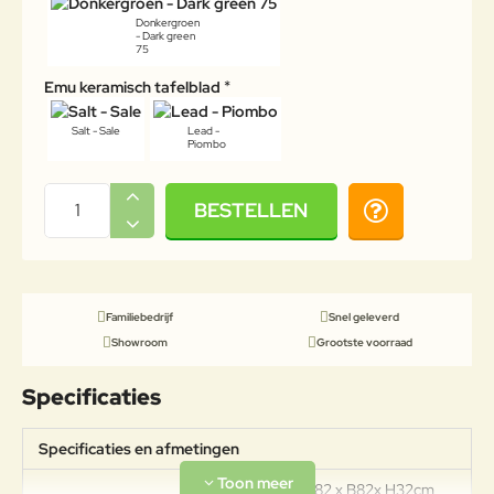
Donkergroen
- Dark green
75
Emu keramisch tafelblad
Salt - Sale
Lead -
Piombo
BESTELLEN
Familiebedrijf
Snel geleverd
Showroom
Grootste voorraad
Specificaties
Specificaties en afmetingen
Afmetingen: L82 x B82x H32cm