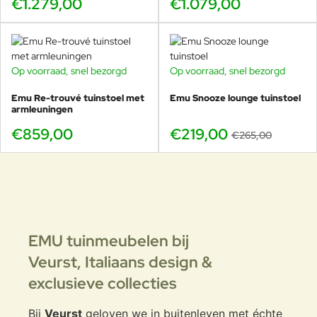
€1.279,00
€1.079,00
Grootste keuze in Emu uitvoeringen en
combinaties
Vaak snel leverbaar door grote voorraad
65+ jaar ervaring als familiebedrijf
Showroom in Voorschoten met uitgebreide Emu
Op voorraad, snel bezorgd
Op voorraad, snel bezorgd
-17%
presentaties
Projectadvies voor horeca en zakelijke
Emu Re-trouvé tuinstoel met
Emu Snooze lounge tuinstoel
armleuningen
toepassingen
€859,00
€219,00
€265,00
Met Veurst kies je voor zekerheid, service en originele
Emu kwaliteit.
EMU tuinmeubelen bij
Marco Acerbis
Veurst,
Italiaans design &
exclusieve collecties
Een modulair loungesysteem moet rustig ogen,
Bij
Veurst
geloven we in buitenleven met échte
maar flexibel zijn in gebruik. Juist de kleine