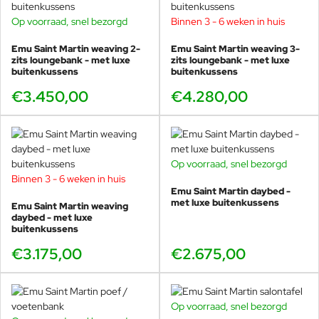
Martin systeem.
Op voorraad, snel bezorgd
Binnen 3 - 6 weken in huis
Daardoor is deze
stalen poef / voetenbank
dé ideale
“connector” binnen de collectie. Je kunt hem
Emu Saint Martin weaving 2-
Emu Saint Martin weaving 3-
probleemloos combineren met:
zits loungebank - met luxe
zits loungebank - met luxe
buitenkussens
buitenkussens
een volledig stalen set, voor een strakke, moderne
€3.450,00
€4.280,00
look
weaving modules, om warmte toe te voegen
zonder dat het geheel rommelig wordt
gemixte opstellingen, waarbij je bewust speelt met
sfeer en budget
Op voorraad, snel bezorgd
Binnen 3 - 6 weken in huis
Precies dat maakt de poef zo geliefd in projecten: je kunt
Emu Saint Martin daybed -
makkelijk schuiven, aanpassen en uitbreiden, terwijl het
met luxe buitenkussens
Emu Saint Martin weaving
geheel één rustige designfamilie blijft.
daybed - met luxe
buitenkussens
€3.175,00
€2.675,00
Technische specificaties
Producttype: Poef / voetenbank
Op voorraad, snel bezorgd