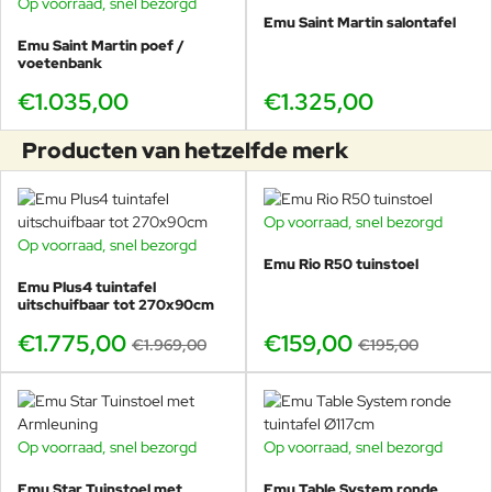
Op voorraad, snel bezorgd
Materiaal: Staal
Emu Saint Martin salontafel
Ontwerp: Marco Acerbis
Emu Saint Martin poef /
Collectie: Emu Saint Martin
voetenbank
Herkomst: 100% Made in Italy (ook kussens & stoffen)
Weersbestendig: Ja
€1.035,00
€1.325,00
Geschikt voor horeca: Ja
Cover mogelijk: Ja
Producten van hetzelfde merk
Garantie: 2 jaar
Onderhoud & levensduur
Op voorraad, snel bezorgd
-18%
Het stalen frame reinig je eenvoudig met water en een mild
Op voorraad, snel bezorgd
-10%
schoonmaakmiddel. Emu adviseert om het meubel in de winter bij
Emu Rio R50 tuinstoel
voorkeur droog op te bergen om condensvorming te voorkomen.
Emu Plus4 tuintafel
uitschuifbaar tot 270x90cm
Staat het meubel dicht bij zee, dan helpt extra regelmatige
reiniging en bescherming van het metaal om het oppervlak mooi
€1.775,00
€159,00
€1.969,00
€195,00
te houden.
De kussens blijven het mooist wanneer je ze bij langdurige regen
of tijdens de winter droog opbergt. Zo blijft de poef elk seizoen
fris, comfortabel en representatief.
Op voorraad, snel bezorgd
Op voorraad, snel bezorgd
-20%
Combineert perfect met
Emu Star Tuinstoel met
Emu Table System ronde