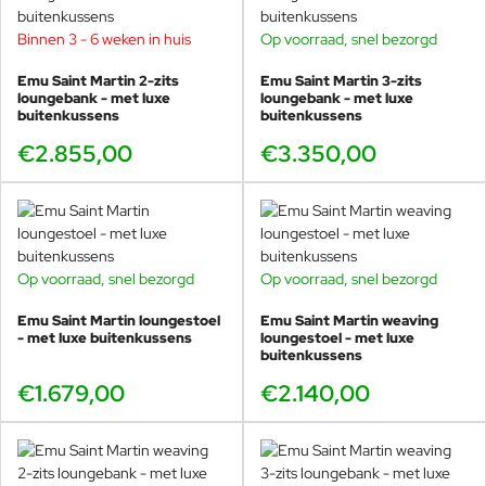
winterstalling
Binnen 3 - 6 weken in huis
Op voorraad, snel bezorgd
Mooi als set met een loungestoel, maar ook sterk als extra
“los” element
Emu Saint Martin 2-zits
Emu Saint Martin 3-zits
loungebank - met luxe
loungebank - met luxe
In de praktijk is deze poef vaak de meest veelzijdige keuze binnen
buitenkussens
buitenkussens
een loungeset. Combineer hem met de
Saint Martin loungestoel
€2.855,00
en je hebt meteen een comfortabele relaxplek. Zet hem bij de
€3.350,00
2-
zits loungebank
of
3-zits loungebank
en je loungehoek voelt
direct ruimer en luxer. En als je een daybed-opstelling wilt maken,
is de poef een logische partner naast het
Saint Martin daybed
.
Op voorraad, snel bezorgd
Op voorraad, snel bezorgd
Emu Saint Martin loungestoel
Emu Saint Martin weaving
Waarom deze poef perfect werkt bij staal
- met luxe buitenkussens
loungestoel - met luxe
buitenkussens
én weaving
€1.679,00
€2.140,00
Saint Martin bestaat uit twee stijlen: een strakke
all-steel
uitstraling en een warmere
weaving
uitstraling. Belangrijk
detail: bij de weaving varianten zit het verschil vooral in de
rug- en arm-elementen. De basis blijft hetzelfde Saint