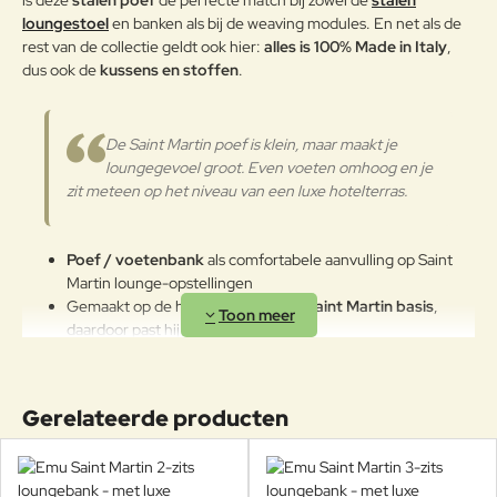
is deze
stalen poef
de perfecte match bij zowel de
stalen
worden aangetast. We raden aan
loungestoel
en banken als bij de weaving modules. En net als de
om de producten wanneer ze
rest van de collectie geldt ook hier:
lange tijd niet gebruikt worden of
alles is 100% Made in Italy
,
in de winter te reinigen en op een
dus ook de
kussens en stoffen
.
beschermde plek op te bergen.
Mocht u geen plek hebben om de
stoel op te bergen, maak deze
De Saint Martin poef is klein, maar maakt je
gedurende de winter dan af en toe
loungegevoel groot. Even voeten omhoog en je
schoon en behandel het aluminium
zit meteen op het niveau van een luxe hotelterras.
met autowax.
Poef / voetenbank
als comfortabele aanvulling op Saint
Martin lounge-opstellingen
Gemaakt op de herkenbare
stalen Saint Martin basis
,
daardoor past hij bij staal én weaving
Handig als voetenbank, extra zitplek of als flexibel element
in een opstelling
Bekijk hier de volledige Emu Saint Martin loungecollectie
Gerelateerde producten
100% Made in Italy
, inclusief kussens en stoffen
Ideaal voor thuis, maar ook perfect voor
horeca &
projecten
waar flexibiliteit telt
Cover mogelijk, praktisch bij intensief buitengebruik of