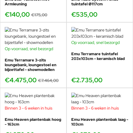
Armleuning
tuintafel Ø117cm
Emu Saint Martin loungestoel (staal)
Emu Saint Martin 2-zits loungebank (staal)
€140,00
€535,00
€175,00
Emu Saint Martin 3-zits loungebank (staal)
Emu Saint Martin daybed (staal)
Emu Saint Martin weaving loungestoel
Emu Saint Martin weaving 2-zits loungebank
Op voorraad, snel bezorgd
Op voorraad, snel bezorgd
BUNDELKORTING
Emu Terramare tuintafel
SHOWMODEL
203x103cm - keramisch blad
Emu Terramare 3-zits
-40%
loungebank, loungestoel en
Waarom Emu Saint Martin loungemeubelen
bijzettafel - showmodellen
bestellen bij Veurst
€4.475,00
€2.735,00
€7.464,00
Veurst is officieel
de grootste Emu-dealer ter wereld
en
beschikt over de
grootste Emu-voorraad wereldwijd
.
Daardoor kunnen wij vaak snel leveren en inhoudelijk
meedenken bij het samenstellen van jouw ideale Saint
Binnen 3 - 6 weken in huis
Binnen 3 - 6 weken in huis
Martin opstelling. Zeker als je wilt mixen tussen staal en
Emu Heaven plantenbak hoog
weaving, of een set wilt opbouwen die later eenvoudig uit
Emu Heaven plantenbak laag -
- 163cm
103cm
te breiden is.