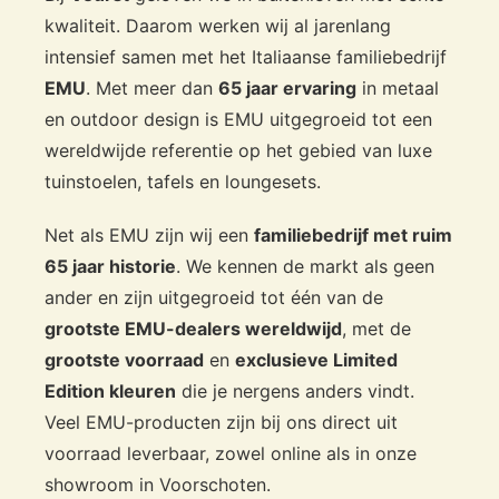
elementen maken het grote verschil.
kwaliteit. Daarom werken wij al jarenlang
intensief samen met het Italiaanse familiebedrijf
EMU
. Met meer dan
65 jaar ervaring
in metaal
Marco Acerbis ontwerpt met een architectonische blik: heldere
lijnen, logische verhoudingen en onderdelen die je intuïtief kunt
en outdoor design is EMU uitgegroeid tot een
combineren. In Saint Martin zie je dat terug in de herhaalbare basis
wereldwijde referentie op het gebied van luxe
en de manier waarop elk element “klopt” binnen het geheel. De
tuinstoelen, tafels en loungesets.
poef is daarbij een essentieel onderdeel. Hij maakt een
loungestoel meteen comfortabeler, geeft een bank extra
relaxwaarde en werkt als flexibel meubelstuk dat je gemakkelijk
Net als EMU zijn wij een
familiebedrijf met ruim
verplaatst op het terras.
65 jaar historie
. We kennen de markt als geen
Het sterke aan Saint Martin is dat het systeem elegant blijft, ook
ander en zijn uitgegroeid tot één van de
wanneer je later uitbreidt of verschillende stijlen mixt. Doordat de
grootste EMU-dealers wereldwijd
, met de
basis consistent is, kun je sfeer toevoegen met weaving rugdelen,
grootste voorraad
en
exclusieve Limited
terwijl je met stalen elementen de lijn rustig houdt. De poef past
daar perfect in: tijdloos, praktisch en altijd in balans binnen de set.
Edition kleuren
die je nergens anders vindt.
Precies de reden waarom dit soort “kleine” elementen in de
Veel EMU-producten zijn bij ons direct uit
praktijk vaak het meest gebruikt worden.
voorraad leverbaar, zowel online als in onze
showroom in Voorschoten.