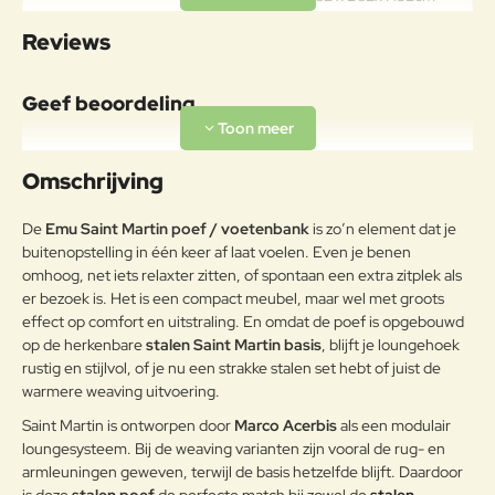
Specificaties
Zithoogte: 45cm (incl. kussens)
Reviews
Draagkracht: 200kg
Onderhoudsadvies
Geef beoordeling
Om het product lange tijd in
uitstekende staat te houden, raden
Uw naam:
we aan om het correct en
Omschrijving
regelmatig te reinigen. Verricht de
reiniging vaker op plaatsen die
Opmerkin
De
Emu Saint Martin poef / voetenbank
is zo’n element dat je
door een grote vochtigheid of een
g:
buitenopstelling in één keer af laat voelen. Even je benen
zeeklimaat worden gekenmerkt.
omhoog, net iets relaxter zitten, of spontaan een extra zitplek als
Het wordt aanbevolen om de
er bezoek is. Het is een compact meubel, maar wel met groots
oppervlakken met een zachte doek
en met water of neutrale
effect op comfort en uitstraling. En omdat de poef is opgebouwd
reinigingsmiddelen te reinigen. De
op de herkenbare
stalen Saint Martin basis
, blijft je loungehoek
Note:
HTML-code wordt niet vertaald!
langdurige en continue
rustig en stijlvol, of je nu een strakke stalen set hebt of juist de
Waarderin
blootstelling aan intense uv-
Slecht
Goed
warmere weaving uitvoering.
Waardering:
g:
Gepoedercoat staal
straling of aan erg lage
Saint Martin is ontworpen door
Marco Acerbis
als een modulair
temperaturen kunnen de originele
loungesysteem. Bij de weaving varianten zijn vooral de rug- en
eigenschappen van de mooie
Verder
armleuningen geweven, terwijl de basis hetzelfde blijft. Daardoor
gekleurde polyestercoating