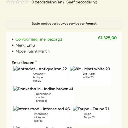
0 beoordeling(en)
Geef beoordeling
Bestel met de vertrouwde service
van Veurst
€1.325,00
Op voorraad, snel bezorgd
Merk:
Emu
Model:
Saint Martin
Emu kleuren
Antraciet -
Wit - Matt
Antique
white 23
iron 22
Donkerbruin
- Indian
brown 41
Intens rood
Taupe -
- Intense
Taupe 71
red 46