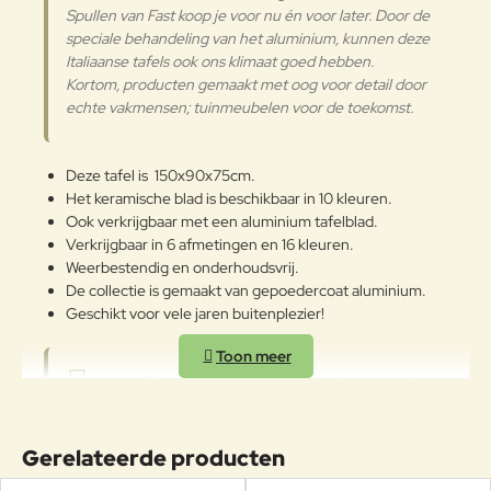
Verder
Spullen van Fast koop je voor nu én voor later. Door de
speciale behandeling van het aluminium, kunnen deze
Italiaanse tafels ook ons klimaat goed hebben.
Kortom, producten gemaakt met oog voor detail door
echte vakmensen; tuinmeubelen voor de toekomst.
Deze tafel is 150x90x75cm.
Het keramische blad is beschikbaar in 10 kleuren.
Ook verkrijgbaar met een aluminium tafelblad.
Verkrijgbaar in 6 afmetingen en 16 kleuren.
Weerbestendig en onderhoudsvrij.
De collectie is gemaakt van gepoedercoat aluminium.
Geschikt voor vele jaren buitenplezier!
Kom de Fast meubels bewonderen bij Veurst, bijna
alle kleuren staan in de Veurst showroom! Kom
langs en maak uw eigen te gekke kleurencombinatie.
In onze winkel kunt u ook stoelen van Fast bekijken die
Gerelateerde producten
al ruim tien jaar buiten staan. Nog steeds net zo mooi