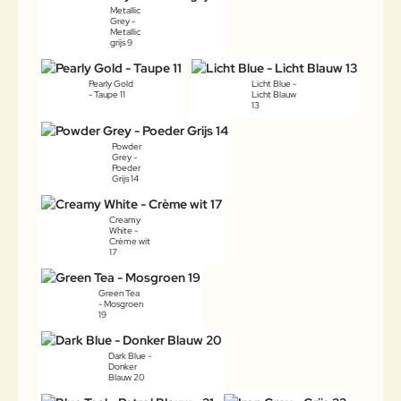
Metallic
Grey -
Metallic
grijs 9
Pearly Gold
Licht Blue -
- Taupe 11
Licht Blauw
13
Powder
Grey -
Poeder
Grijs 14
Creamy
White -
Crème wit
17
Green Tea
- Mosgroen
19
Dark Blue -
Donker
Blauw 20