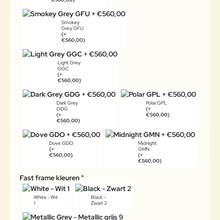
Smokey
Grey GFU
(+
€560,00)
Light Grey
GGC
(+
€560,00)
Dark Grey
Polar GPL
GDG
(+
(+
€560,00)
€560,00)
Dove GDO
Midnight
(+
GMN
€560,00)
(+
€560,00)
Fast frame kleuren
White - Wit
Black -
1
Zwart 2