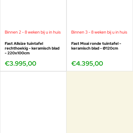
naar het essentiële in hun projecten, gecombineerd met een
gevoeligheid die harmonie en evenwicht overbrengt,
karakteriseren de ontwerpen van “Lievore Altherr.”
Binnen 2 - 8 weken bij u in huis
Binnen 3 - 8 weken bij u in huis
Fast Allsize tuintafel
Fast Moai ronde tuintafel -
rechthoekig - keramisch blad
keramisch blad - Ø120cm
- 220x100cm
€3.995,00
€4.395,00