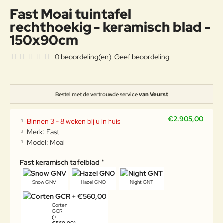
Fast Moai tuintafel
rechthoekig - keramisch blad -
150x90cm
0 beoordeling(en)
Geef beoordeling
Bestel met de vertrouwde service
van Veurst
€2.905,00
Binnen 3 - 8 weken bij u in huis
Merk:
Fast
Model:
Moai
Fast keramisch tafelblad
Snow GNV
Hazel GNO
Night GNT
Corten
GCR
(+
€560,00)