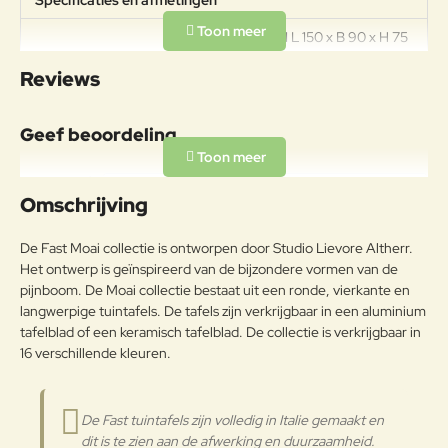
Specificaties en afmetingen
AFMETINGEN L 150 x B 90 x H 75
Specificaties
cm MATERIAAL Aluminium
Reviews
GEWICHT 60kg
Geef beoordeling
Uw naam:
Omschrijving
Opmerkin
De Fast Moai collectie is ontworpen door Studio Lievore Altherr.
g:
Het ontwerp is geïnspireerd van de bijzondere vormen van de
pijnboom. De Moai collectie bestaat uit een ronde, vierkante en
langwerpige tuintafels. De tafels zijn verkrijgbaar in een aluminium
tafelblad of een keramisch tafelblad. De collectie is verkrijgbaar in
16 verschillende kleuren.
Note:
HTML-code wordt niet vertaald!
Waarderin
Slecht
Goed
Waardering:
g:
De Fast tuintafels zijn volledig in Italie gemaakt en
dit is te zien aan de afwerking en duurzaamheid.