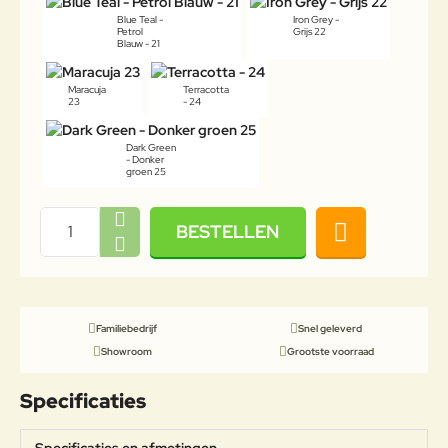
Blue Teal -
Iron Grey -
Petrol
Grijs 22
Blauw - 21
Maracuja
Terracotta
23
- 24
Dark Green
- Donker
groen 25
BESTELLEN
Familiebedrijf
Snel geleverd
Showroom
Grootste voorraad
Specificaties