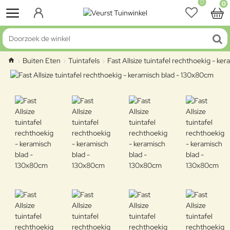
0
0
Doorzoek de winkel
Buiten Eten
Tuintafels
Fast Allsize tuintafel rechthoekig - k
home