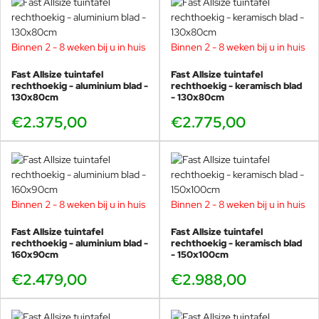
Kom de Fast Allsize collectie bewonderen bij
Veurst, alle kleuren staan in de Veurst
showroom! Kom langs en maak uw eigen te
Binnen 2 - 8 weken bij u in huis
Binnen 2 - 8 weken bij u in huis
gekke kleurencombinatie. In onze winkel hebben we
alle materialen en kleuren liggen.
Fast Allsize tuintafel
Fast Allsize tuintafel
rechthoekig - aluminium blad -
rechthoekig - keramisch blad
130x80cm
- 130x80cm
Alberto Lievore
€2.375,00
€2.775,00
Alberto Lievore (Buenos Aires, 1948) studeerde af als architect
aan de Universiteit van Buenos Aires. Hij verhuisde in 1976 naar
Barcelona, ​​waar hij zijn ontwerpactiviteiten ontwikkelde en zich
richtte op een breed scala aan sectoren. Samen met Jorge Pensi
creëerde hij het SIDI-platform om de waarde van Spaans design te
Binnen 2 - 8 weken bij u in huis
Binnen 2 - 8 weken bij u in huis
vergroten.
Fast Allsize tuintafel
Fast Allsize tuintafel
De werken van Alberto Lievore in de meubelsector zijn de werken
rechthoekig - aluminium blad -
rechthoekig - keramisch blad
160x90cm
- 150x100cm
waar hij het meest bekend om is, zowel in Europa als in Amerika en
Azië. Door de jaren heen zijn zijn ontwerpactiviteiten erkend en
€2.479,00
€2.988,00
beloond met prestigieuze nationale en internationale prijzen. Om
er maar een paar te noemen: “Premio Nacional de Diseño” (1999),
“Iconic Awards” (2015), “iF Gold Award” (2015), “ADI Index” (2015)