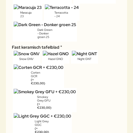
Maracuja
Terracotta
23
- 24
Dark Green
- Donker
groen 25
Fast keramisch tafelblad
Snow GNV
Hazel GNO
Night GNT
Corten
GCR
(+
€230,00)
Smokey
Grey GFU
(+
€230,00)
Light Grey
GGC
(+
€230,00)