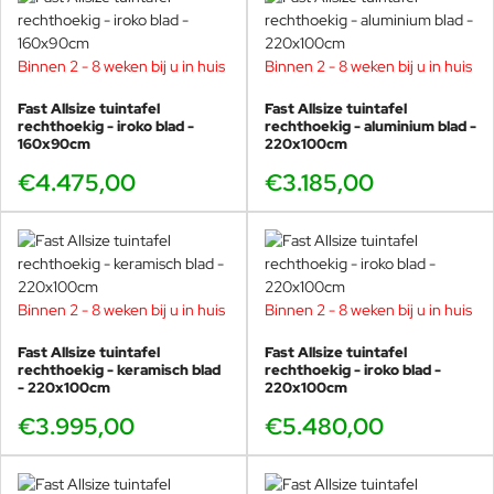
en “Compasso d'oro” (2016) .
Vooral zijn samenwerking met Italiaanse bedrijven bloeit, en omvat
Binnen 2 - 8 weken bij u in huis
Binnen 2 - 8 weken bij u in huis
zowel strategisch advies als merk- en productcommunicatie. Hij
geeft cursussen en workshops aan universiteiten, vooral in
Fast Allsize tuintafel
Fast Allsize tuintafel
Barcelona. Zijn aanpak richt zich op het verkleinen van de
rechthoekig - iroko blad -
rechthoekig - aluminium blad -
160x90cm
subjectiviteit van de ontwerper bij het observeren van de
220x100cm
werkelijkheid, om zo een meer indringende en solide kritische
€4.475,00
€3.185,00
geest te ontwikkelen.
Binnen 2 - 8 weken bij u in huis
Binnen 2 - 8 weken bij u in huis
Fast Allsize tuintafel
Fast Allsize tuintafel
rechthoekig - keramisch blad
rechthoekig - iroko blad -
- 220x100cm
220x100cm
€3.995,00
€5.480,00