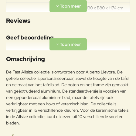
Afmetingen: L130 x B80 x H74 cm
Specificaties
Materiaal: Aluminium Tafelblad:
Reviews
Keramisch Gewicht: 25kg
Materiaal
Geef beoordeling
Aluminiumlegeringen,
buitengewoon geschikt voor de
Uw naam:
koude verwerking en gieten, op
Omschrijving
Aluminium
passende wijze behandeld om de
weersomstandigheden te
Opmerkin
De Fast Allsize collectie is ontworpen door Alberto Lievore. De
weerstaan en met poeder gelakt.
g:
gehele collectie is personaliseerbaar, zowel de hoogte van de tafel
Onderhoudsadvies
en de maat van het tafelblad. De poten en het frame zijn gemaakt
van geëxtrudeerd aluminium. De standaardversie is voorzien van
Om het product lange tijd in
een gepoedercoat aluminium blad, maar de tafels zijn ook
uitstekende staat te houden, raden
verkrijgbaar met een Iroko of keramisch blad. De collectie is
Note:
HTML-code wordt niet vertaald!
we aan om het correct en
verkrijgbaar in 16 verschillende kleuren. Voor de keramische tafels
Waarderin
regelmatig te reinigen. Verricht de
Slecht
Goed
in de Allsize collectie, kunt u kiezen uit 10 verschillende soorten
Waardering:
g:
reiniging vaker op plaatsen die
bladen.
door een grote vochtigheid of een
zeeklimaat worden gekenmerkt.
Verder