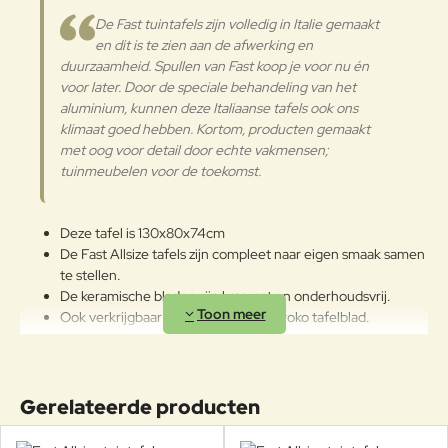
Het wordt aanbevolen om de
De Fast tuintafels zijn volledig in Italie gemaakt
oppervlakken met een zachte doek
en dit is te zien aan de afwerking en
en met water of neutrale
duurzaamheid. Spullen van Fast koop je voor nu én
reinigingsmiddelen te reinigen. De
Aluminium
langdurige en continue
voor later. Door de speciale behandeling van het
blootstelling aan intense uv-
aluminium, kunnen deze Italiaanse tafels ook ons
straling of aan erg lage
klimaat goed hebben. Kortom, producten gemaakt
temperaturen kunnen de originele
met oog voor detail door echte vakmensen;
eigenschappen van de mooie
tuinmeubelen voor de toekomst.
gekleurde polyestercoating
worden aangetast. We raden aan
om de producten wanneer ze
Deze tafel is 130x80x74cm
lange tijd niet gebruikt worden of
De Fast Allsize tafels zijn compleet naar eigen smaak samen
in de winter te reinigen en op een
te stellen.
beschermde plek op te bergen.
De keramische bladen zijn krasvast en onderhoudsvrij.
Ook verkrijgbaar met aluminium en Iroko tafelblad.
Verkrijgbaar in 11 afmetingen en 16 kleuren.
10 verschillende soorten tafelbladen.
Poten gemaakt van gegoten aluminium.
Geschikt voor vele jaren buitenplezier!
Gerelateerde producten