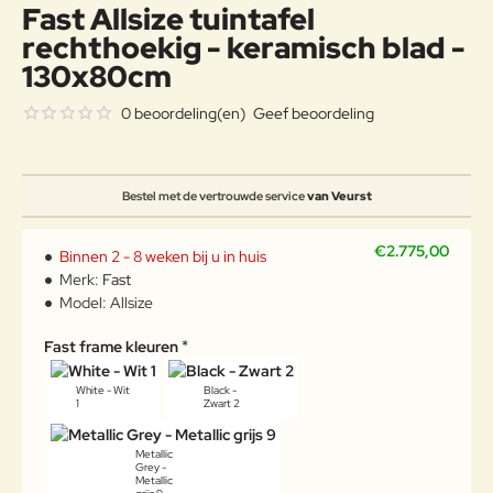
Fast Allsize tuintafel
rechthoekig - keramisch blad -
130x80cm
0 beoordeling(en)
Geef beoordeling
Bestel met de vertrouwde service
van Veurst
€2.775,00
Binnen 2 - 8 weken bij u in huis
Merk:
Fast
Model:
Allsize
Fast frame kleuren
White - Wit
Black -
1
Zwart 2
Metallic
Grey -
Metallic