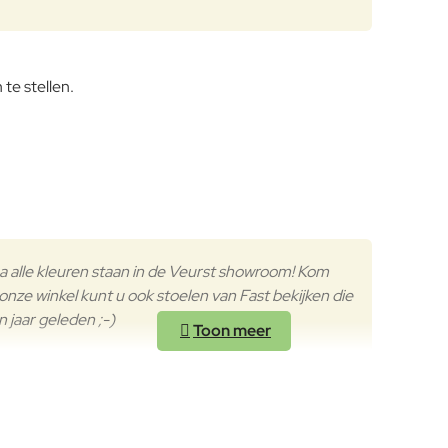
te stellen.
na alle kleuren staan in de Veurst showroom! Kom
nze winkel kunt u ook stoelen van Fast bekijken die
n jaar geleden ;-)
n de Universiteit van Buenos Aires. Hij verhuisde in 1976 naar Barc