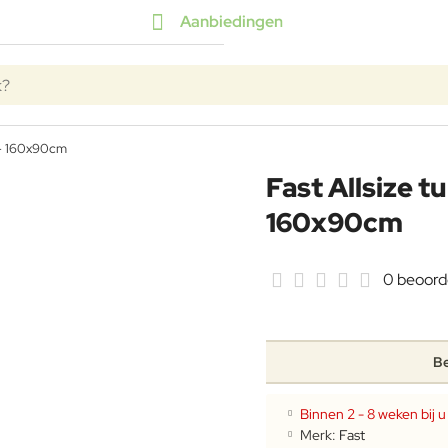
Aanbiedingen
k?
d - 160x90cm
Fast Allsize t
160x90cm
0 beoord
Be
Binnen 2 - 8 weken bij u 
Merk:
Fast