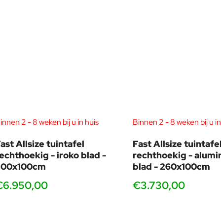
innen 2 - 8 weken bij u in huis
Binnen 2 - 8 weken bij u in
ast Allsize tuintafel
Fast Allsize tuintafe
echthoekig - iroko blad -
rechthoekig - alum
300x100cm
blad - 260x100cm
€6.950,00
€3.730,00