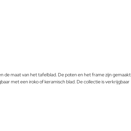
beschermingsmiddelen op oliebasis aan te brengen. Deze kleur
kan worden verwijderd door het oppervlak licht op te schuren
Goed
en vervolgens met een jute doek te boenen. Kleine,
oppervlakkige vlekken veroorzaakt door olie of andere
levensmiddelen moeten tijdig worden verwijderd, voordat het
hout ze kan opnemen, door het getro en oppervlak op te
schuren en met een jute doek te boenen. Het is normaal dat
het oppervlak een beetje ruw wordt wanneer het hout de
eerste keer nat wordt en vervolgens opdroogt. De originele
gladheid kan worden hersteld door het oppervlak licht op te
schuren en met een jute doek te boenen.
l en de maat van het tafelblad. De poten en het frame zijn gemaakt
Om het product lange tijd in uitstekende staat te houden,
aar met een iroko of keramisch blad. De collectie is verkrijgbaar
raden we aan om het correct en regelmatig te reinigen.
Verricht de reiniging vaker op plaatsen die door een grote
vochtigheid of een zeeklimaat worden gekenmerkt. Het wordt
aanbevolen om de oppervlakken met een zachte doek en met
water of neutrale reinigingsmiddelen te reinigen. De langdurige
en continue blootstelling aan intense uv-straling of aan erg lage
temperaturen kunnen de originele eigenschappen van de
mooie gekleurde polyestercoating worden aangetast. We raden