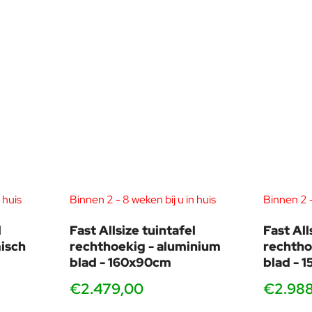
 creëerde hij het SIDI-platform om de waarde van Spaans design 
aar hij het meest bekend om is, zowel in Europa als in Amerika en
m er maar een paar te noemen: “Premio Nacional de Diseño” (1999)
at zowel strategisch advies als merk- en productcommunicatie. Hij
tiviteit van de ontwerper bij het observeren van de werkelijkheid,
 huis
Binnen 2 - 8 weken bij u in huis
Binnen 2 -
l
Fast Allsize tuintafel
Fast All
isch
rechthoekig - aluminium
rechtho
blad - 160x90cm
blad - 
€2.479,00
€2.98