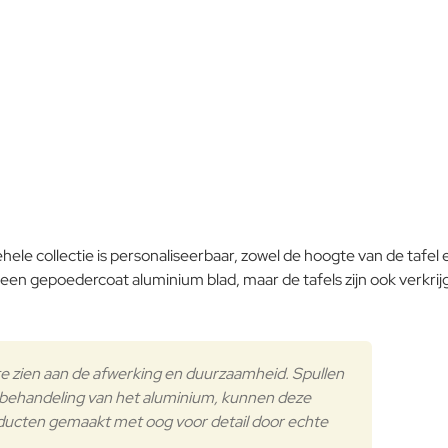
Waardering:
Slecht
Waardering:
Iroko hardhout
Verder
ehele collectie is personaliseerbaar, zowel de hoogte van de tafe
en gepoedercoat aluminium blad, maar de tafels zijn ook verkrijgb
is te zien aan de afwerking en duurzaamheid. Spullen
Aluminium
le behandeling van het aluminium, kunnen deze
oducten gemaakt met oog voor detail door echte