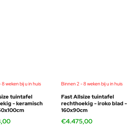
te vergroten.
 Azië. Door de jaren heen zijn zijn ontwerpactiviteiten erkend en
, “Iconic Awards” (2015), “iF Gold Award” (2015), “ADI Index”
 geeft cursussen en workshops aan universiteiten, vooral in
 om zo een meer indringende en solide kritische geest te
 8 weken bij u in huis
Binnen 2 - 8 weken bij u in huis
size tuintafel
Fast Allsize tuintafel
ekig - keramisch
rechthoekig - iroko blad -
150x100cm
160x90cm
8,00
€4.475,00