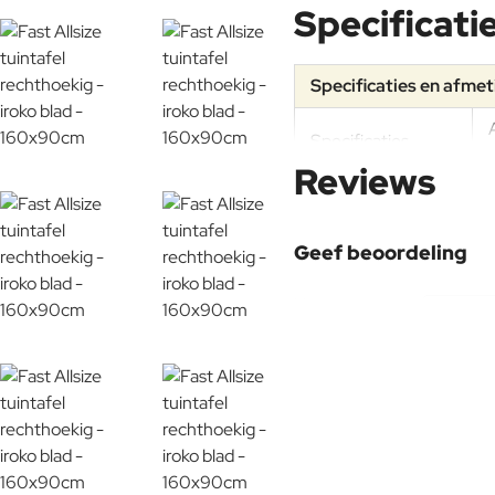
Specificati
Specificaties en afme
Specificaties
Reviews
Materiaal
Geef beoordeling
Aluminium
Uw naam:
Onderhoudsadvies
Opmerking:
Note:
HTM