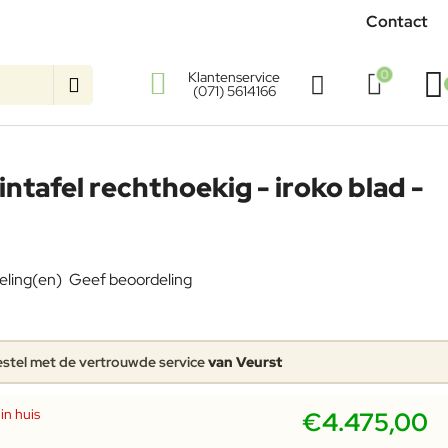
Contact
0
Klantenservice
(071) 5614166
uintafel rechthoekig - iroko blad -
eling(en)
Geef beoordeling
stel met de vertrouwde service
van Veurst
in huis
€4.475,00