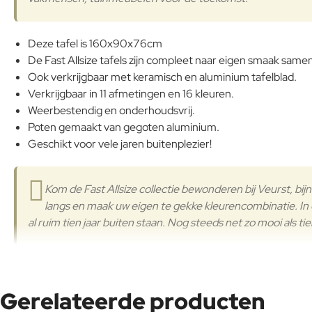
Deze tafel is 160x90x76cm
De Fast Allsize tafels zijn compleet naar eigen smaak samen 
Ook verkrijgbaar met keramisch en aluminium tafelblad.
Verkrijgbaar in 11 afmetingen en 16 kleuren.
Weerbestendig en onderhoudsvrij.
Poten gemaakt van gegoten aluminium.
Geschikt voor vele jaren buitenplezier!
Kom de Fast Allsize collectie bewonderen bij Veurst, bij
langs en maak uw eigen te gekke kleurencombinatie. In o
al ruim tien jaar buiten staan. Nog steeds net zo mooi als tie
Alberto Lievore
Gerelateerde producten
Alberto Lievore (Buenos Aires, 1948) studeerde af als architect aa