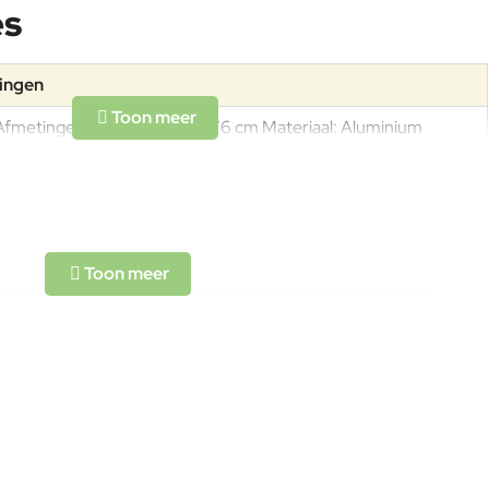
es
tingen
Afmetingen: L160 x B90 x H76 cm Materiaal: Aluminium
Gewicht: 40kg
Aluminiumlegeringen, buitengewoon geschikt voor de koude
verwerking en gieten, op passende wijze behandeld om de
weersomstandigheden te weerstaan en met poeder gelakt.
Aangezien dit een natuurlijk materiaal is, kunnen
kleurveranderingen of barsten wegens de vochtigheid en
plotselinge temperatuurschommelingen ontstaan. Op het
oppervlak ontstaat een zilvergrijs laagje als het niet
onderhouden wordt door regelmatig normale en specifieke
L-code wordt niet vertaald!