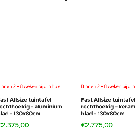
richtte op een breed scala aan sectoren. Samen met Jorge Pensi
De werken van Alberto Lievore in de meubelsector zijn de werken w
beloond met prestigieuze nationale en internationale prijzen. O
(2015) en “Compasso d'oro” (2016) .
Vooral zijn samenwerking met Italiaanse bedrijven bloeit, en omv
Barcelona. Zijn aanpak richt zich op het verkleinen van de subjec
ontwikkelen.
innen 2 - 8 weken bij u in huis
Binnen 2 - 8 weken bij u in
ast Allsize tuintafel
Fast Allsize tuintafe
echthoekig - aluminium
rechthoekig - keram
lad - 130x80cm
blad - 130x80cm
€2.375,00
€2.775,00