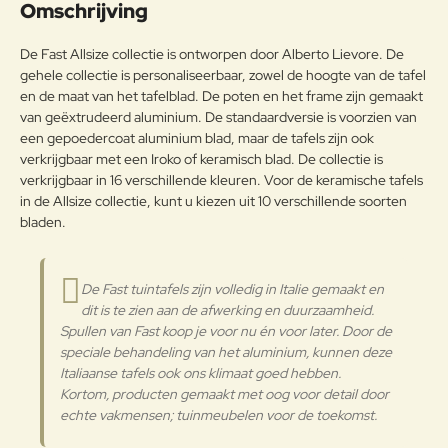
Omschrijving
Aluminium
passende wijze behandeld om de
weersomstandigheden te
Opmerkin
De Fast Allsize collectie is ontworpen door Alberto Lievore. De
weerstaan en met poeder gelakt.
g:
gehele collectie is personaliseerbaar, zowel de hoogte van de tafel
Onderhoudsadvies
en de maat van het tafelblad. De poten en het frame zijn gemaakt
van geëxtrudeerd aluminium. De standaardversie is voorzien van
Om het product lange tijd in
een gepoedercoat aluminium blad, maar de tafels zijn ook
uitstekende staat te houden, raden
verkrijgbaar met een Iroko of keramisch blad. De collectie is
Note:
HTML-code wordt niet vertaald!
we aan om het correct en
verkrijgbaar in 16 verschillende kleuren. Voor de keramische tafels
Waarderin
regelmatig te reinigen. Verricht de
Slecht
Goed
in de Allsize collectie, kunt u kiezen uit 10 verschillende soorten
Waardering:
g:
reiniging vaker op plaatsen die
bladen.
door een grote vochtigheid of een
zeeklimaat worden gekenmerkt.
Verder
Het wordt aanbevolen om de
De Fast tuintafels zijn volledig in Italie gemaakt en
oppervlakken met een zachte doek
dit is te zien aan de afwerking en duurzaamheid.
en met water of neutrale
Spullen van Fast koop je voor nu én voor later. Door de
reinigingsmiddelen te reinigen. De
Aluminium
langdurige en continue
speciale behandeling van het aluminium, kunnen deze
blootstelling aan intense uv-
Italiaanse tafels ook ons klimaat goed hebben.
straling of aan erg lage
Kortom, producten gemaakt met oog voor detail door
temperaturen kunnen de originele
echte vakmensen; tuinmeubelen voor de toekomst.
eigenschappen van de mooie