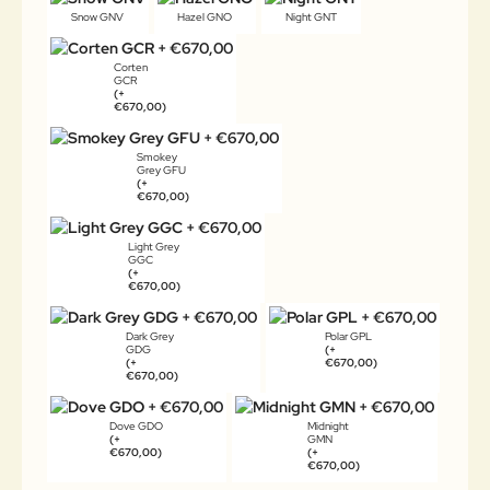
Snow GNV
Hazel GNO
Night GNT
Corten
GCR
(+
€670,00)
Smokey
Grey GFU
(+
€670,00)
Light Grey
GGC
(+
€670,00)
Dark Grey
Polar GPL
GDG
(+
(+
€670,00)
€670,00)
Dove GDO
Midnight
(+
GMN
€670,00)
(+
€670,00)