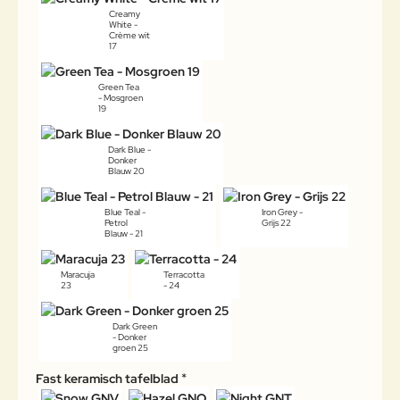
Creamy
White -
Crème wit
17
Green Tea
- Mosgroen
19
Dark Blue -
Donker
Blauw 20
Blue Teal -
Iron Grey -
Petrol
Grijs 22
Blauw - 21
Maracuja
Terracotta
23
- 24
Dark Green
- Donker
groen 25
Fast keramisch tafelblad