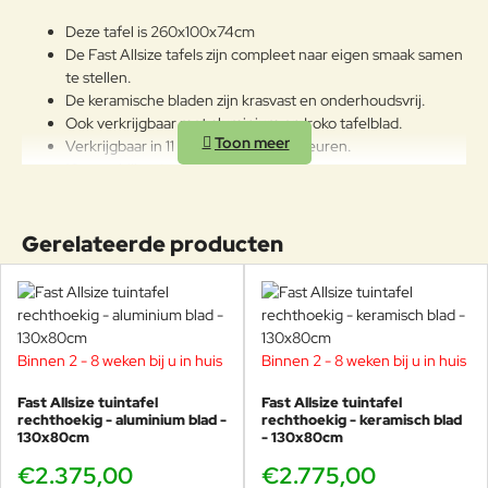
gekleurde polyestercoating
worden aangetast. We raden aan
Deze tafel is 260x100x74cm
om de producten wanneer ze
De Fast Allsize tafels zijn compleet naar eigen smaak samen
lange tijd niet gebruikt worden of
te stellen.
in de winter te reinigen en op een
De keramische bladen zijn krasvast en onderhoudsvrij.
beschermde plek op te bergen.
Ook verkrijgbaar met aluminium en Iroko tafelblad.
Verkrijgbaar in 11 afmetingen en 16 kleuren.
10 verschillende soorten tafelbladen.
Poten gemaakt van gegoten aluminium.
Geschikt voor vele jaren buitenplezier!
Gerelateerde producten
Kom de Fast Allsize collectie bewonderen bij
Veurst, alle kleuren staan in de Veurst showroom!
Kom langs en maak uw eigen te
gekke kleurencombinatie. In onze winkel hebben we
Binnen 2 - 8 weken bij u in huis
Binnen 2 - 8 weken bij u in huis
alle materialen en kleuren liggen.
Fast Allsize tuintafel
Fast Allsize tuintafel
rechthoekig - aluminium blad -
rechthoekig - keramisch blad
130x80cm
- 130x80cm
Alberto Lievore
€2.375,00
€2.775,00
Alberto Lievore (Buenos Aires, 1948) studeerde af als architect