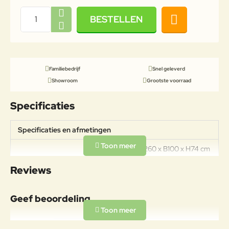
BESTELLEN
Familiebedrijf
Snel geleverd
Showroom
Grootste voorraad
Specificaties
Specificaties en afmetingen
Afmetingen L260 x B100 x H74 cm
Specificaties
Materiaal: Aluminium Tafelblad:
Reviews
Keramisch Gewicht: 80kg
Materiaal
Geef beoordeling
Aluminiumlegeringen,
buitengewoon geschikt voor de
Uw naam:
koude verwerking en gieten, op