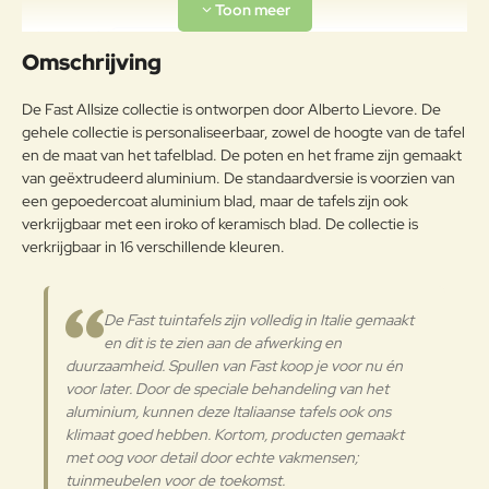
Aluminiumlegeringen,
buitengewoon geschikt voor de
Uw naam:
koude verwerking en gieten, op
Omschrijving
Aluminium
passende wijze behandeld om de
weersomstandigheden te
Opmerkin
De Fast Allsize collectie is ontworpen door Alberto Lievore. De
weerstaan en met poeder gelakt.
g:
gehele collectie is personaliseerbaar, zowel de hoogte van de tafel
Onderhoudsadvies
en de maat van het tafelblad. De poten en het frame zijn gemaakt
van geëxtrudeerd aluminium. De standaardversie is voorzien van
Aangezien dit een natuurlijk
een gepoedercoat aluminium blad, maar de tafels zijn ook
materiaal is, kunnen
verkrijgbaar met een iroko of keramisch blad. De collectie is
Note:
HTML-code wordt niet vertaald!
kleurveranderingen of barsten
verkrijgbaar in 16 verschillende kleuren.
Waarderin
wegens de vochtigheid en
Slecht
Goed
Waardering:
g:
plotselinge
temperatuurschommelingen
De Fast tuintafels zijn volledig in Italie gemaakt
ontstaan. Op het oppervlak
Verder
en dit is te zien aan de afwerking en
ontstaat een zilvergrijs laagje als
duurzaamheid. Spullen van Fast koop je voor nu én
het niet onderhouden wordt door
voor later. Door de speciale behandeling van het
regelmatig normale en specifieke
aluminium, kunnen deze Italiaanse tafels ook ons
beschermingsmiddelen op
oliebasis aan te brengen. Deze
klimaat goed hebben. Kortom, producten gemaakt
kleur kan worden verwijderd door
met oog voor detail door echte vakmensen;
het oppervlak licht op te schuren
tuinmeubelen voor de toekomst.