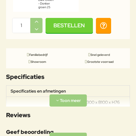
- Donker
groen 25
BESTELLEN
Familiebedrijf
Snel geleverd
Showroom
Grootste voorraad
Specificaties
Specificaties en afmetingen
Afmetingen: L300 x B100 x H76
Specificaties
cm Materiaal: Aluminium Tafelblad:
Reviews
Iroko Gewicht: 60kg
Materiaal
Geef beoordeling