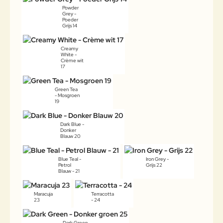
Powder
Grey -
Poeder
Grijs 14
Creamy
White -
Crème wit
17
Green Tea
- Mosgroen
19
Dark Blue -
Donker
Blauw 20
Blue Teal -
Iron Grey -
Petrol
Grijs 22
Blauw - 21
Maracuja
Terracotta
23
- 24
Dark Green