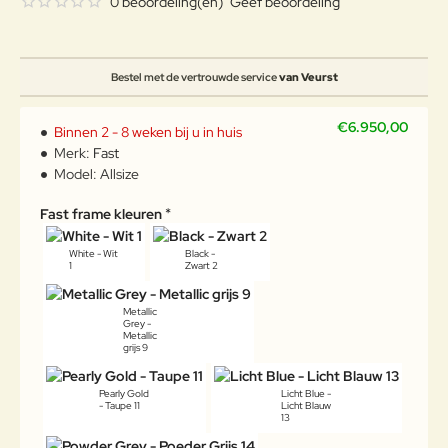
0 beoordeling(en)
Geef beoordeling
Bestel met de vertrouwde service
van Veurst
€6.950,00
Binnen 2 - 8 weken bij u in huis
Merk:
Fast
Model:
Allsize
Fast frame kleuren
White - Wit
Black -
1
Zwart 2
Metallic
Grey -
Metallic
grijs 9
Pearly Gold
Licht Blue -
- Taupe 11
Licht Blauw
13