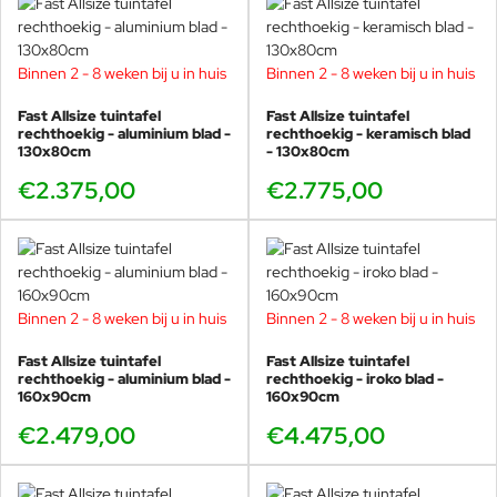
Kom de Fast Allsize collectie bewonderen bij
Veurst, alle kleuren staan in de Veurst
showroom! Kom langs en maak uw eigen te
Binnen 2 - 8 weken bij u in huis
Binnen 2 - 8 weken bij u in huis
gekke kleurencombinatie. In onze winkel hebben we
alle materialen en kleuren liggen.
Fast Allsize tuintafel
Fast Allsize tuintafel
rechthoekig - aluminium blad -
rechthoekig - keramisch blad
130x80cm
- 130x80cm
Alberto Lievore
€2.375,00
€2.775,00
Alberto Lievore (Buenos Aires, 1948) studeerde af als architect
aan de Universiteit van Buenos Aires. Hij verhuisde in 1976 naar
Barcelona, ​​waar hij zijn ontwerpactiviteiten ontwikkelde en zich
richtte op een breed scala aan sectoren. Samen met Jorge Pensi
creëerde hij het SIDI-platform om de waarde van Spaans design te
Binnen 2 - 8 weken bij u in huis
Binnen 2 - 8 weken bij u in huis
vergroten.
Fast Allsize tuintafel
Fast Allsize tuintafel
De werken van Alberto Lievore in de meubelsector zijn de werken
rechthoekig - aluminium blad -
rechthoekig - iroko blad -
160x90cm
160x90cm
waar hij het meest bekend om is, zowel in Europa als in Amerika en
Azië. Door de jaren heen zijn zijn ontwerpactiviteiten erkend en
€2.479,00
€4.475,00
beloond met prestigieuze nationale en internationale prijzen. Om
er maar een paar te noemen: “Premio Nacional de Diseño” (1999),
“Iconic Awards” (2015), “iF Gold Award” (2015), “ADI Index” (2015)