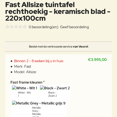
Fast Allsize tuintafel
rechthoekig - keramisch blad -
220x100cm
0 beoordeling(en)
Geef beoordeling
Bestel met de vertrouwde service
van Veurst
€3.995,00
Binnen 2 - 8 weken bij u in huis
Merk:
Fast
Model:
Allsize
Fast frame kleuren
White - Wit
Black -
1
Zwart 2
Metallic
Grey -
Metallic