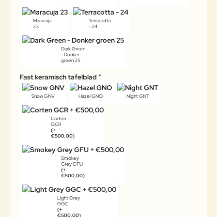
Maracuja
Terracotta
23
- 24
Dark Green
- Donker
groen 25
Fast keramisch tafelblad
Snow GNV
Hazel GNO
Night GNT
Corten
GCR
(+
€500,00)
Smokey
Grey GFU
(+
€500,00)
Light Grey
GGC
(+
€500,00)