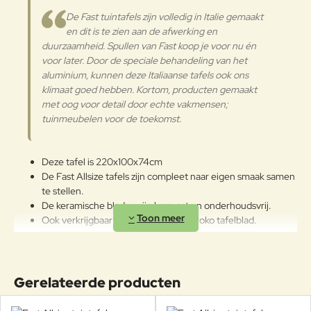
Het wordt aanbevolen om de
De Fast tuintafels zijn volledig in Italie gemaakt
oppervlakken met een zachte doek
en dit is te zien aan de afwerking en
en met water of neutrale
duurzaamheid. Spullen van Fast koop je voor nu én
reinigingsmiddelen te reinigen. De
Aluminium
langdurige en continue
voor later. Door de speciale behandeling van het
blootstelling aan intense uv-
aluminium, kunnen deze Italiaanse tafels ook ons
straling of aan erg lage
klimaat goed hebben. Kortom, producten gemaakt
temperaturen kunnen de originele
met oog voor detail door echte vakmensen;
eigenschappen van de mooie
tuinmeubelen voor de toekomst.
gekleurde polyestercoating
worden aangetast. We raden aan
om de producten wanneer ze
Deze tafel is 220x100x74cm
lange tijd niet gebruikt worden of
De Fast Allsize tafels zijn compleet naar eigen smaak samen
in de winter te reinigen en op een
te stellen.
beschermde plek op te bergen.
De keramische bladen zijn krasvast en onderhoudsvrij.
Ook verkrijgbaar met aluminium en Iroko tafelblad.
Verkrijgbaar in 11 afmetingen en 16 kleuren.
10 verschillende soorten tafelbladen.
Poten gemaakt van gegoten aluminium.
Geschikt voor vele jaren buitenplezier!
Gerelateerde producten