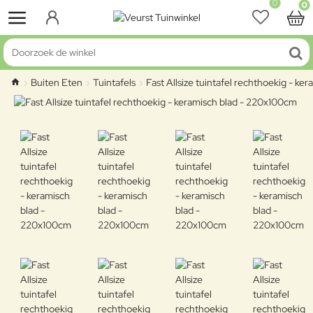
0
0
Doorzoek de winkel
Buiten Eten
Tuintafels
Fast Allsize tuintafel rechthoekig - k
home