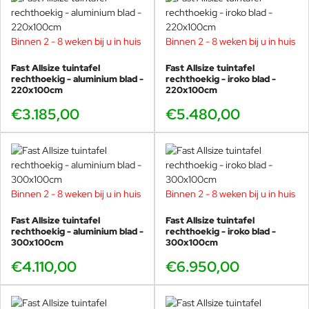
en “Compasso d'oro” (2016) .
Vooral zijn samenwerking met Italiaanse bedrijven bloeit, en omvat
Binnen 2 - 8 weken bij u in huis
Binnen 2 - 8 weken bij u in huis
zowel strategisch advies als merk- en productcommunicatie. Hij
geeft cursussen en workshops aan universiteiten, vooral in
Fast Allsize tuintafel
Fast Allsize tuintafel
Barcelona. Zijn aanpak richt zich op het verkleinen van de
rechthoekig - aluminium blad -
rechthoekig - iroko blad -
220x100cm
subjectiviteit van de ontwerper bij het observeren van de
220x100cm
werkelijkheid, om zo een meer indringende en solide kritische
€3.185,00
€5.480,00
geest te ontwikkelen.
Binnen 2 - 8 weken bij u in huis
Binnen 2 - 8 weken bij u in huis
Fast Allsize tuintafel
Fast Allsize tuintafel
rechthoekig - aluminium blad -
rechthoekig - iroko blad -
300x100cm
300x100cm
€4.110,00
€6.950,00