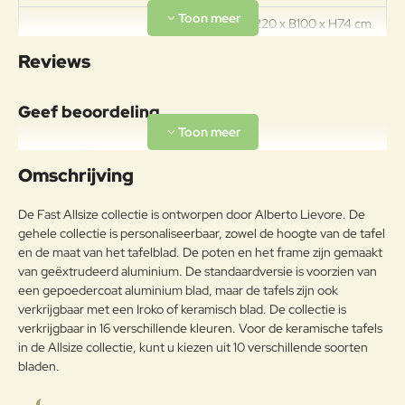
Afmetingen L220 x B100 x H74 cm
Specificaties
Materiaal: Aluminium Tafelblad:
Reviews
Keramisch Gewicht: 67kg
Materiaal
Geef beoordeling
Aluminiumlegeringen,
buitengewoon geschikt voor de
Uw naam:
koude verwerking en gieten, op
Omschrijving
Aluminium
passende wijze behandeld om de
weersomstandigheden te
Opmerkin
De Fast Allsize collectie is ontworpen door Alberto Lievore. De
weerstaan en met poeder gelakt.
g:
gehele collectie is personaliseerbaar, zowel de hoogte van de tafel
Onderhoudsadvies
en de maat van het tafelblad. De poten en het frame zijn gemaakt
van geëxtrudeerd aluminium. De standaardversie is voorzien van
Om het product lange tijd in
een gepoedercoat aluminium blad, maar de tafels zijn ook
uitstekende staat te houden, raden
verkrijgbaar met een Iroko of keramisch blad. De collectie is
Note:
HTML-code wordt niet vertaald!
we aan om het correct en
verkrijgbaar in 16 verschillende kleuren. Voor de keramische tafels
Waarderin
regelmatig te reinigen. Verricht de
Slecht
Goed
in de Allsize collectie, kunt u kiezen uit 10 verschillende soorten
Waardering:
g:
reiniging vaker op plaatsen die
bladen.
door een grote vochtigheid of een
zeeklimaat worden gekenmerkt.
Verder