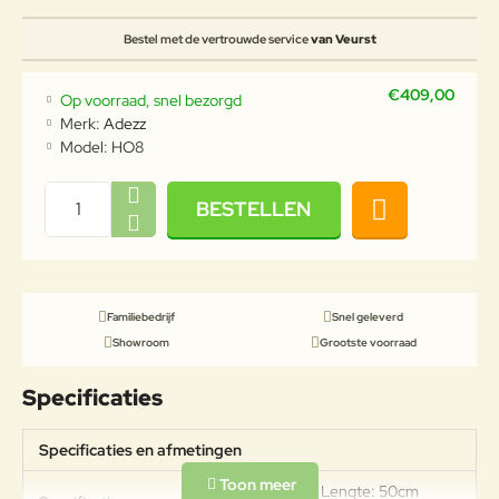
Bestel met de vertrouwde service
van Veurst
€409,00
Op voorraad, snel bezorgd
Merk:
Adezz
Model:
HO8
BESTELLEN
Familiebedrijf
Snel geleverd
Showroom
Grootste voorraad
Specificaties
Specificaties en afmetingen
Gewicht: 25kg Lengte: 50cm