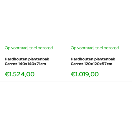
temperatuur en vochtgehalte zal het krimpen of uitzetten.
Bij regelmatig oliën van het hout zorgt u ervoor dat het
vochtgehalte stabieler blijft en het ''werken'' beperkt blijft.
Zoals bijna alle houtsoorten reageert hardhout op contact
met ijzer. Dit kan sterke verkleuringen veroorzaken. Hierom
raden we aan enkel RVS schroeven te gebruiken
Contact met gazonmest en cement vermijden (deze
bevatten ijzer sporen).
Op voorraad, snel bezorgd
Op voorraad, snel bezorgd
Hardhouten plantenbak
Hardhouten plantenbak
Carrez 140x140x71cm
Carrez 120x120x57cm
€1.524,00
€1.019,00