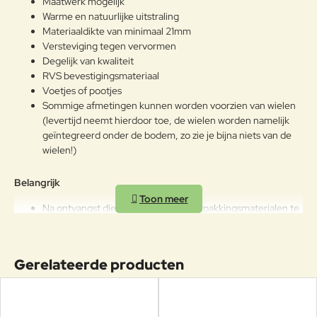
Maatwerk mogelijk
Warme en natuurlijke uitstraling
Materiaaldikte van minimaal 21mm
Versteviging tegen vervormen
Degelijk van kwaliteit
RVS bevestigingsmateriaal
Voetjes of pootjes
Sommige afmetingen kunnen worden voorzien van wielen
(levertijd neemt hierdoor toe, de wielen worden namelijk
geïntegreerd onder de bodem, zo zie je bijna niets van de
wielen!)
Belangrijk
Na ontvangst dienen meteen alle verpakkingsmaterialen te
worden verwijderd van de producten
Onze plantenbakken zijn alleen geschikt om leeg te
verplaatsen
Gerelateerde producten
Elke soort hardhout zal onder invloed van UV-straling, weer
en wind grijs kleuren. De uiteindelijke kleur is mede
afhankelijk van de beginkleur.
Hout is een natuurproduct dat ''werkt'' en afhankelijk van