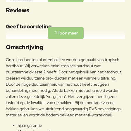
Specificaties
Breedte: 50cm Hoogte: 57cm
Reviews
Geef beoordeling
Uw naam:
Omschrijving
Opmerkin
Onze hardhouten plantenbakken worden gemaakt van tropisch
g:
hardhout. Wij verwerken enkel tropisch hardhout wat
duurzaamheidklasse 2 heeft. Door het gebruik van het hardhout
creëren wij duurzame pro- ducten met een warme uitstraling.
Door de hoge duurzaamheid van het hout heeft het geen
behandeling meer nodig. Als de bakken niet behandeld worden
Note:
HTML-code wordt niet vertaald!
zullen deze geleidelijk ‘vergrijzen’. Het ‘vergrijzen’ heeft geen
Waarderin
Slecht
Goed
invloed op de kwaliteit van de bakken. Bij de montage van de
Waardering:
g:
bakken gebruiken we uitsluitend hoogwaardig RVS bevestigings-
materiaal en wordt de bodem bekleed met anti-worteldoek.
Verder
5jaar garantie