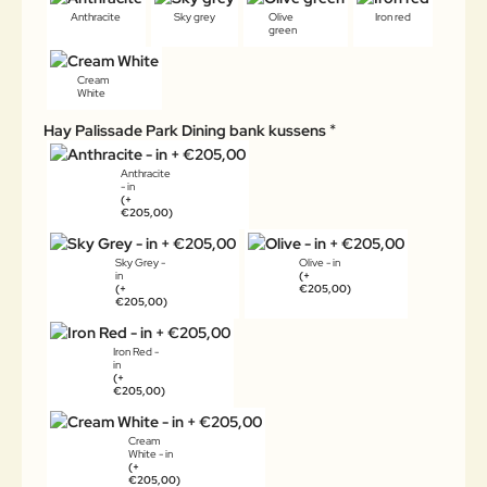
Anthracite
Sky grey
Olive
Iron red
green
Cream
White
Hay Palissade Park Dining bank kussens
Anthracite
- in
(+
€205,00)
Sky Grey -
Olive - in
in
(+
(+
€205,00)
€205,00)
Iron Red -
in
(+
€205,00)
Cream
White - in
(+
€205,00)