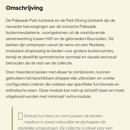
Uw naam:
KLEINER DAN 2%,
Omschrijving
GEPOEDERCOAT.
Opmerkin
De Palissade Park tuinbank en de Park Dining tuinbank zijn de
Onderhoudsadvies
g:
nieuwste toevoegingen aan de iconische Palissade
OM HET PRODUCT LANG IN
buitenmeubelserie, voortgekomen uit de voortdurende
GOEDE STAAT TE BEHOUDEN,
samenwerking tussen HAY en de gebroeders Bouroullec. De
ADVISEREN WIJ HET TIJDENS DE
banken zijn ontworpen vanuit de wens om een flexibele,
WINTER OP EEN AFGESLOTEN
modulaire zitoplossing te bieden voor grotere buitenruimtes,
Note:
HTML-code wordt niet vertaald!
DROGE PLAATS TE BEWAREN
terwijl ze dezelfde symmetrische vormtaal en visuele eenvoud
Waarderin
ZODAT CONDENSVORMING
Slecht
Goed
behouden als de rest van de collectie.
Waardering:
g:
WORDT VERMEDEN. INDIEN DE
PRODUCTEN DICHT BIJ DE ZEE
Door meerdere banken met elkaar te combineren, kunnen
WORDEN OPGESLAGEN, IS HET
gebruikers het beschikbare zitoppervlak uitbreiden en unieke
Verder
RAADZAAM VOOR HET
configuraties creëren die voldoen aan specifieke functionele en
WINTERSEIZOEN EN OP
esthetische eisen. Deze module kan neit op zichzelf staan en moet
KWARTAALBASIS DE METALEN
uitgebreid worden met minimaal 1 extra module.
OPPERVLAKKEN MET EEN
ZACHTE DOEK TE REINIGEN.
Gepoedercoat staal
GEBRUIK WATER OF
Dankzij hun kleur en vorm passen de banken
DETERGENTIA EN BESCHERM
naadloos in zowel natuurlijke landschappen als
ZE MET VASELINE-OLIE OF
stedelijke omgevingen. De collectie is ideaal voor een
AUTOWAS. MOCHT U DE