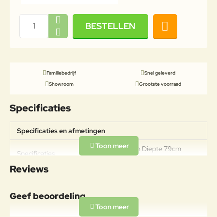
BESTELLEN
Familiebedrijf
Snel geleverd
Showroom
Grootste voorraad
Specificaties
Specificaties en afmetingen
Breedte 159cm Diepte 79cm
Specificaties
Hoogte 80cm Zithoogte 45cm
Reviews
Materiaal
LEGERING VAN IJZER EN
Geef beoordeling
KOOLSTOF, MET EEN
Frame
KOOLSTOFPERCENTAGE