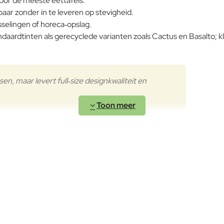
oor de meeste eettafels.
baar zonder in te leveren op stevigheid.
sselingen of horeca‑opslag.
ardtinten als gerecyclede varianten zoals Cactus en Basalto; k
n, maar levert full‑size designkwaliteit en
riant slimmer in maat en layout, waardoor je bijvoorbeeld twee st
totaalbeeld, wat vooral op kleine plekken enorm helpt.
Design zonder concessies
O