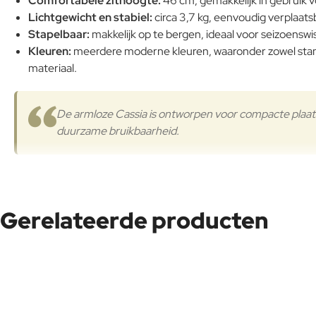
Comfortabele zithoogte:
46 cm, gemakkelijk in gebruik v
Lichtgewicht en stabiel:
circa 3,7 kg, eenvoudig verplaats
Stapelbaar:
makkelijk op te bergen, ideaal voor seizoenswi
Kleuren:
meerdere moderne kleuren, waaronder zowel standa
materiaal.
De armloze Cassia is ontworpen voor compacte plaatse
duurzame bruikbaarheid.
In vergelijking met de
Cassia stoel met armleuningen
is deze va
krap wordt. Dat levert direct meer zitcapaciteit en een luchtiger 
Gerelateerde producten
Waarom de Cassia Bistrot een topkeuze is
Maximale inzetbaarheid