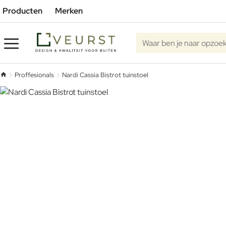
Producten
Merken
Waar ben je naar opzoe
Proffesionals
Nardi Cassia Bistrot tuinstoel
home