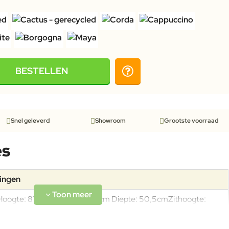
BESTELLEN
Snel geleverd
Showroom
Grootste voorraad
es
tingen
Hoogte: 81,5cm Breedte: 49cm Diepte: 50,5cmZithoogte:
45,5cmGewicht: 5kg