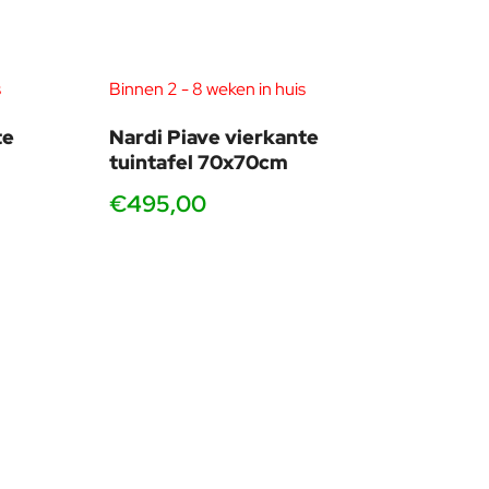
dlicht of plant op de tafel om het geheel persoonlijker te maken z
s
Binnen 2 - 8 weken in huis
d. Dat betekent: directe beschikbaarheid, meerdere kleuren in het 
oel in combinatie met Tevere of Piave tafels staat, wat het kiez
te
Nardi Piave vierkante
tuintafel 70x70cm
€495,00
In‑store ervaring
A
Stoelen zelf bekijken, voelen en combineren met tafels.
A
 past op balkon, terras of in horecagebruik? De Nardi Cassia zonder
ezoek onze showroom om je keuze te bevestigen.