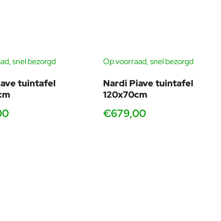
ad, snel bezorgd
Op voorraad, snel bezorgd
iave tuintafel
Nardi Piave tuintafel
Andere compacte designstoelen
cm
120x70cm
Variëren in materiaal en stijl
00
€679,00
Minder uniforme set dan Cassia‑lijn
Soms hogere onderhoudsbehoefte of zwaarder
gewicht
ls.
tgedeelte.