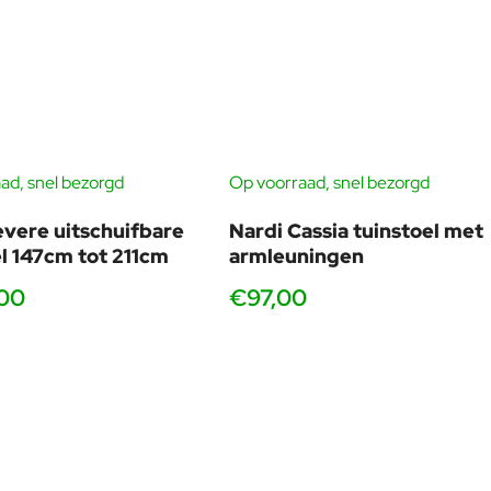
V‑bestendig materiaal, eenvoudig schoon te houden. Ideaal
oor dagelijks buitengebruik, ook in professioneel gebruik.
ad, snel bezorgd
Op voorraad, snel bezorgd
 dat de stoel niet met de tafel concurreert, maar juist benadrukt
 Nardi Piave tafels. Zodra Piave online staat, kun je de link
evere uitschuifbare
Nardi Cassia tuinstoel met
el 147cm tot 211cm
armleuningen
etruimte die strak oogt maar uitnodigt om te blijven zitten,
,00
€97,00
Projecten en kantines
Strak, uniform beeld met vele zitplaatsen, geschikt voor
wisselende opstellingen zonder veel onderhoud.