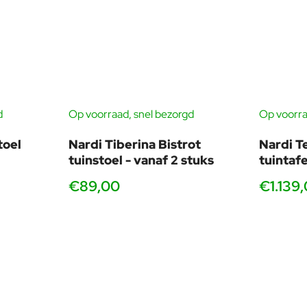
Strak lattenpatroon en matte finish geven een moderne
U
uitstraling die jarenlang relevant blijft.
v
n past bij je tafels
d
Op voorraad, snel bezorgd
Op voorra
ls, die je al voert. De compacte breedte en open structuur zorgen
 sterker: de Cassia armloos is een perfecte partner voor de nieuwe
toel
Nardi Tiberina Bistrot
Nardi T
tuinstoel - vanaf 2 stuks
tuintaf
acht Cassia Bistrot‑stoelen. Het resultaat: een rustige, moderne e
€89,00
€1.139
oreca‑locaties goed werkt.
Horeca en pop‑up terrassen
vanaf 2 stuks
Snel op te bergen in de avond of buiten het seizoen.
Eenvoudige stapeling en lage opslagruimte.