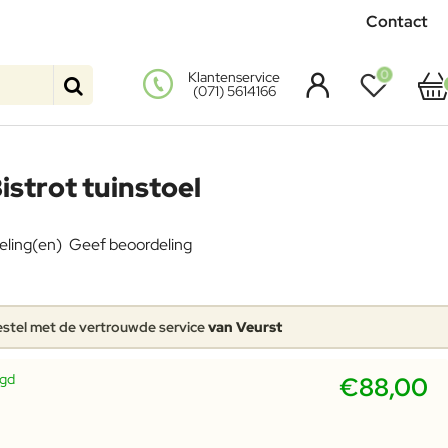
Contact
0
Klantenservice
(071) 5614166
istrot tuinstoel
eling(en)
Geef beoordeling
stel met de vertrouwde service
van Veurst
rgd
€88,00