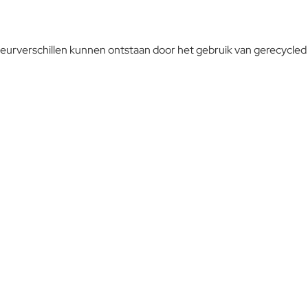
leurverschillen kunnen ontstaan door het gebruik van gerecycled
oelen extra rond een tafel kunt plaatsen zonder dat het geheel
nderhoudsarm en weerbestendig