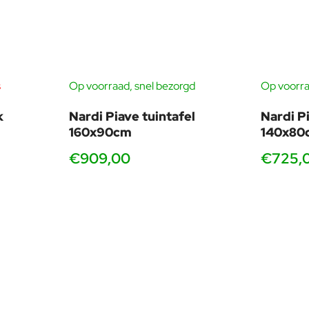
s
Op voorraad, snel bezorgd
Op voorra
k
Nardi Piave tuintafel
Nardi P
Cassia met armleuningen
160x90cm
140x80
Iets ruimer profiel
€909,00
€725,
Extra steun bij zithouding
Goed voor lange diners of voor wie iets meer
comfort wil
jn voor een rustige, premium uitstraling naast Tevere of Piave tafe
vallende Cassia‑kleur om direct focus te creëren rondom het ee