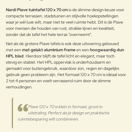
Opmerkin
Nardi Piave tuintafel 120 x 70 cm
is de slimme design keuze voor
g:
compacte terrassen, stadstuinen en stijlvolle hoekopstellingen
waar je wél luxe wilt, maar niet te veel ruimte hebt. Dit is de Piave
voor mensen die houden van rust, strakke lijnen en kwaliteit,
zonder dat de tafel het hele terras “overneemt”.
Note:
HTML-code wordt niet vertaald!
Net als de grotere Piave tafels is ook deze uitvoering gebouwd
met een
mat gelakt aluminium frame
en een
hoogwaardig dun
Waarderin
Slecht
Goed
Waardering:
g:
HPL blad
. Hierdoor blijft de tafel licht en elegant, maar toch
stevig en stabiel. Het HPL oppervlak is onderhoudsarm en
gemaakt voor buitengebruik, waardoor zon, regen en dagelijks
Verder
gebruik geen probleem zijn. Het formaat 120 x 70 cm is ideaal voor
2 tot 4 personen en voelt verrassend ruim door de slimme
verhoudingen.
Piave 120 x 70 is klein in formaat, groot in
uitstraling. Perfect als je design en praktische
ruimtebesparing wilt combineren.