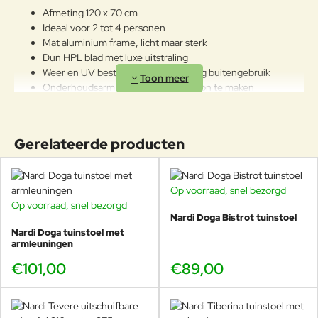
Afmeting 120 x 70 cm
Ideaal voor 2 tot 4 personen
Mat aluminium frame, licht maar sterk
Dun HPL blad met luxe uitstraling
Weer en UV bestendig voor langdurig buitengebruik
Onderhoudsarm en eenvoudig schoon te maken
Strakke, minimalistische look die past bij moderne terrassen
Perfect te combineren met Nardi stoelen in een compacte
setting
Gerelateerde producten
Wilt u Piave in het echt zien? Bij Veurst staan
Op voorraad, snel bezorgd
meerdere afmetingen in de showroom, zodat u
Op voorraad, snel bezorgd
direct kunt vergelijken welke maat het beste past.
Nardi Doga Bistrot tuinstoel
Nardi Doga tuinstoel met
armleuningen
Twijfelt u tussen verschillende maten? Bekijk dan ook de grotere
€101,00
€89,00
modellen: de ruime
Nardi Piave 160 x 90 cm
voor royale diners of
de veelzijdige
Nardi Piave 140 x 80 cm
als perfecte middenmaat.