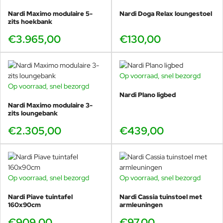
het beste past bij uw terras en stoelen. Wij helpen u graag
Nardi Maximo modulaire 5-
Nardi Doga Relax loungestoel
met maatadvies en een mooie kleurcombinatie.
zits hoekbank
€3.965,00
€130,00
Op voorraad, snel bezorgd
Op voorraad, snel bezorgd
Nardi Plano ligbed
Nardi Maximo modulaire 3-
zits loungebank
€2.305,00
€439,00
Op voorraad, snel bezorgd
Op voorraad, snel bezorgd
Nardi Piave tuintafel
Nardi Cassia tuinstoel met
160x90cm
armleuningen
€909,00
€97,00