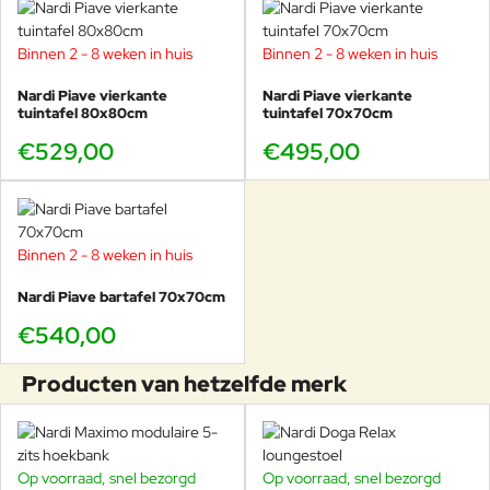
Binnen 2 - 8 weken in huis
Binnen 2 - 8 weken in huis
Piave als set, zo maak je het
Nardi Piave vierkante
Nardi Piave vierkante
tuintafel 80x80cm
tuintafel 70x70cm
extra luxe
€529,00
€495,00
Combineer de 120 x 70 met slanke Nardi stoelen voor
een rustige, designgerichte setting. Kies ton op ton
kleuren voor een “hotelgevoel” of ga voor een subtiel
contrast als u meer spanning wilt. Door het
Binnen 2 - 8 weken in huis
minimalistische ontwerp van Piave komt de rest van uw
buitenruimte ook mooier tot zijn recht.
Nardi Piave bartafel 70x70cm
€540,00
Producten van hetzelfde merk
Showroom in Voorschoten
In onze showroom kunt u Piave in meerdere afmetingen
bekijken. Dat is de snelste manier om te zien welke maat
Op voorraad, snel bezorgd
Op voorraad, snel bezorgd