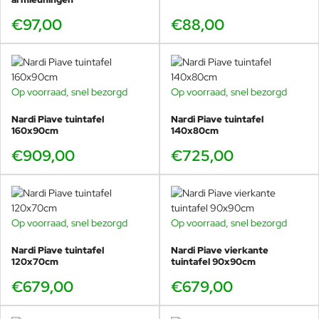
€97,00
€88,00
Compact maar ruim genoeg
De Piave 120 x 70 voelt in gebruik ruimer dan je denkt.
Door de slimme verhouding is er voldoende plek voor
Op voorraad, snel bezorgd
Op voorraad, snel bezorgd
borden, schalen en drankjes, terwijl je toch een slanke,
rustige uitstraling houdt. Ideaal voor dagelijks gebruik en
Nardi Piave tuintafel
Nardi Piave tuintafel
160x90cm
140x80cm
snelle diners buiten.
€909,00
€725,00
Welke maat past bij u?
Wilt u vaker met 4 tot 5 personen dineren? Kies dan de
Op voorraad, snel bezorgd
Op voorraad, snel bezorgd
Piave 140 x 80
. Heeft u echt ruimte en wilt u royaal zitten
Nardi Piave tuintafel
met 6 personen? Dan is de
Piave 160 x 90
Nardi Piave vierkante
de logische
120x70cm
tuintafel 90x90cm
keuze.
€679,00
€679,00