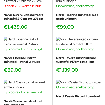
Binnen 2 - 8 weken in huis
Op voorraad, snel bezorgd
Nardi Tevere uitschuifbare
Nardi Tiberina tuinstoel met
tuintafel 210cm tot 275cm
armleuningen
€1.439,00
€99,00
Op voorraad, snel bezorgd
Op voorraad, snel bezorgd
Nardi Tiberina Bistrot
Nardi Tevere uitschuifbare
tuinstoel - vanaf 2 stuks
Waarom kiezen voor 120 x 70?
tuintafel 147cm tot 211cm
€89,00
€1.139,00
Dit formaat is ideaal als u een stijlvolle eettafel zoekt die
niet te veel ruimte inneemt. Perfect voor een stadstuin,
balkonachtige terrassen, compacte patio’s of als tweede
Op voorraad, snel bezorgd
tafel bij een grotere opstelling. U houdt loopruimte over
Op voorraad, snel bezorgd
en creëert toch een volwaardige eetplek.
Nardi Cassia Bistrot tuinstoel
Nardi Cassia tuinstoel met
armleuningen