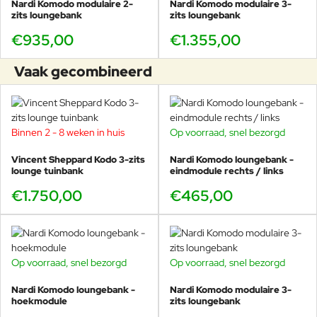
drogen.Schimmel- en
Nardi Komodo modulaire 2-
Nardi Komodo modulaire 3-
meeldauwvlekken Sunbrella-
zits loungebank
zits loungebank
stoffen bevorderen de groei van
€935,00
€1.355,00
schimmel niet, maar schimmel kan
groeien op vuil en andere vreemde
Vaak gecombineerd
stoffen als ze niet van de stof
worden verwijderd. Om schimmel
of meeldauw te verwijderen: •
Maak een oplossing van 1 kopje
bleekmiddel en 1⁄4 kopje milde
Binnen 2 - 8 weken in huis
Op voorraad, snel bezorgd
zeep per liter water. • Spray op het
hele gebied en laat 15 minuten in
Vincent Sheppard Kodo 3-zits
Nardi Komodo loungebank -
de stof trekken • Reinig het gehele
lounge tuinbank
eindmodule rechts / links
oppervlak met een spons, schone
€1.750,00
€465,00
handdoek of zeer zachte borstel •
Grondig spoelen om alle
zeepresten te verwijderen •
Luchtdroog Bij ernstige
schimmelgroei kunnen de
Op voorraad, snel bezorgd
Op voorraad, snel bezorgd
hoeveelheden bleekmiddel
worden verhoogd. Het is het beste
Nardi Komodo loungebank -
Nardi Komodo modulaire 3-
om het hele oppervlak van de stof
hoekmodule
zits loungebank
te reinigen om waterkringen en