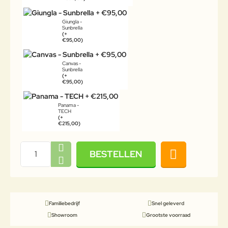
Giungla -
Sunbrella
(+
€95,00)
Canvas -
Sunbrella
(+
€95,00)
Panama -
TECH
(+
€215,00)
BESTELLEN
Familiebedrijf
Snel geleverd
Showroom
Grootste voorraad