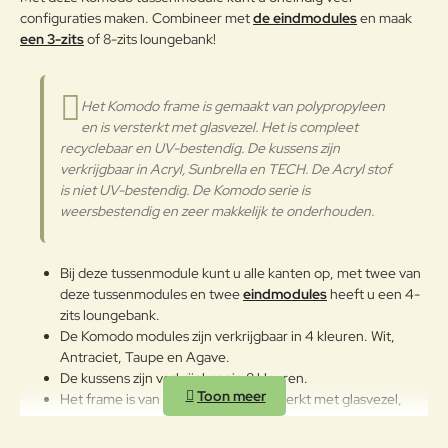
Waarderin
vinyl/50% polyester - gecoat -
Slecht
Goed
configuraties maken. Combineer met
de eindmodules
en maak
Waardering:
g:
waterafstotend - bestand tegen
een 3-zits
of 8-zits loungebank!
vlekken en schimmel -
brandvertragend - antibacterieel -
Verder
UV beschermd - handwas koud
Het Komodo frame is gemaakt van polypropyleen
water
en is versterkt met glasvezel. Het is compleet
Onderhoudsadvies
recyclebaar en UV-bestendig. De kussens zijn
verkrijgbaar in Acryl, Sunbrella en TECH. De Acryl stof
Een van de beste manieren om
is niet UV-bestendig. De Komodo serie is
Sunbrella®-stoffen er goed uit te
weersbestendig en zeer makkelijk te onderhouden.
laten zien, is door vuil weg te
borstelen voordat het in de stoffen
vast komt te zitten en gemorst
Bij deze tussenmodule kunt u alle kanten op, met twee van
materiaal op te ruimen of schoon
deze tussenmodules en twee
eindmodules
heeft u een 4-
te maken kort nadat een vlek is
zits loungebank.
ontstaan. Hoe sneller u gemorste
De Komodo modules zijn verkrijgbaar in 4 kleuren. Wit,
vloeistoffen en vlekken verwijdert,
Antraciet, Taupe en Agave.
hoe gemakkelijker ze kunnen
De kussens zijn verkrijgbaar in 8 kleuren.
worden verwijderd. Probeer dit
Het frame is van polypropyleen versterkt met glasvezel,
eerst... Bij een nieuwe lekkage of
zeer geschikt voor intensief buitengebruik.
vlek op uw Sunbrella-stof. • Dep
De Komodo tussenmodule is 72cm Breed, 78cm diep en
(niet wrijven) gemorste vloeistof