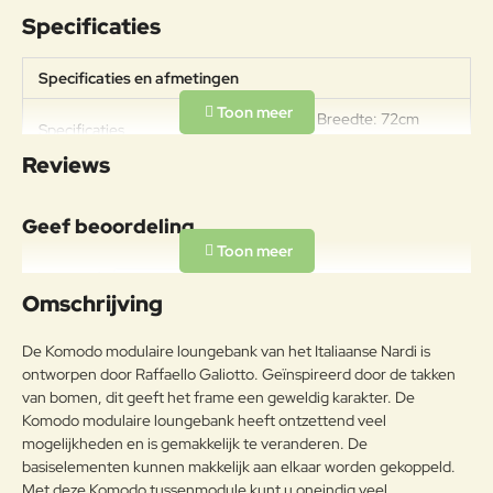
Specificaties
Specificaties en afmetingen
Hoogte: 88cm Breedte: 72cm
Specificaties
Diepte: 78cmGewicht: 10,9kg
Reviews
Materiaal
UV-bestendig polypropyleen
Geef beoordeling
Frame
versterkt met glasvezel.
Uw naam:
Acryl: 240gr/m2 - 5/8 UV
Omschrijving
beschermd - acryl garen geverfd -
vuilafstotend - schimmelwerend -
Opmerkin
De Komodo modulaire loungebank van het Italiaanse Nardi is
weersbestendig - 30 graden
g:
wasbaarSunbrella: 280gr/m2 -
ontworpen door Raffaello Galiotto. Geïnspireerd door de takken
100% in massa gekleurd acryl,
van bomen, dit geeft het frame een geweldig karakter. De
water- en vuilafstotend,
Komodo modulaire loungebank heeft ontzettend veel
schimmelwerend - UV beschermd
mogelijkheden en is gemakkelijk te veranderen. De
Buitenkussen
- weersbestendig - wasbaar 40
basiselementen kunnen makkelijk aan elkaar worden gekoppeld.
Note:
HTML-code wordt niet vertaald!
gradenTECH: 830gr/m2 - 50%
Met deze Komodo tussenmodule kunt u oneindig veel