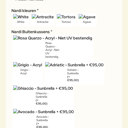
Nardi kleuren
White
Antracite
Tortora
Agave
Nardi Buitenkussens
Rosa
Quarzo -
Acryl - Niet
UV
bestendig
Grigio -
Adriatic -
Acryl
Sunbrella
(+
€95,00)
Ghiaccio -
Sunbrella
(+
€95,00)
Avocado -
Sunbrella
(+
€95,00)