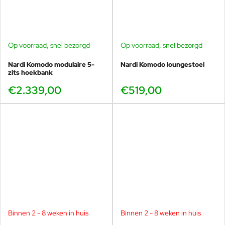
Op voorraad, snel bezorgd
Op voorraad, snel bezorgd
Nardi Komodo modulaire 5-
Nardi Komodo loungestoel
zits hoekbank
Bekijk de prachtige Komodo collectie vanaf
februari 2025 weer in onze showroom in
€2.339,00
€519,00
Voorschoten.
Heeft u vragen over de Komodo serie, het merk Nardi, of wilt u
zich misschien oriënteren op verschillende soorten en maten
salontafels? U bent van harte welkom in onze showroom in
Voorschoten om even rond te kijken of voor vrijblijvend advies.
Binnen 2 - 8 weken in huis
Binnen 2 - 8 weken in huis