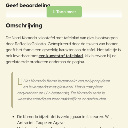
UV-bestendig polypropyleen
Geef beoordeling
Frame
versterkt met glasvezel.
Uw naam:
Omschrijving
Opmerkin
De Nardi Komodo salontafel met tafelblad van glas is ontworpen
g:
door Raffaello Galiotto. Geïnspireerd door de takken van bomen,
geeft het frame een geweldig karakter aan de tafel. Het tafeltje is
ook leverbaar met
een kunststof tafelblad
, kijk hiervoor bij de
gerelateerde producten onderaan de pagina.
Note:
HTML-code wordt niet vertaald!
Waarderin
Slecht
Goed
Het Komodo frame is gemaakt van polypropyleen
Waardering:
g:
en is versterkt met glasvezel. Het is compleet
recyclebaar en UV-bestendig. De Komodo serie is
Verder
weersbestendig en zeer makkelijk te onderhouden.
De Komodo bijzettafel is verkrijgbaar in 4 kleuren. Wit,
Antraciet, Taupe en Agave.