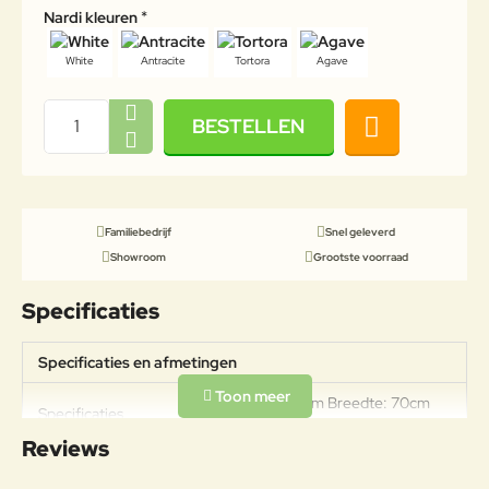
Nardi kleuren
White
Antracite
Tortora
Agave
BESTELLEN
Familiebedrijf
Snel geleverd
Showroom
Grootste voorraad
Specificaties
Specificaties en afmetingen
Hoogte: 32,5cm Breedte: 70cm
Specificaties
Diepte: 70cm
Reviews
Materiaal